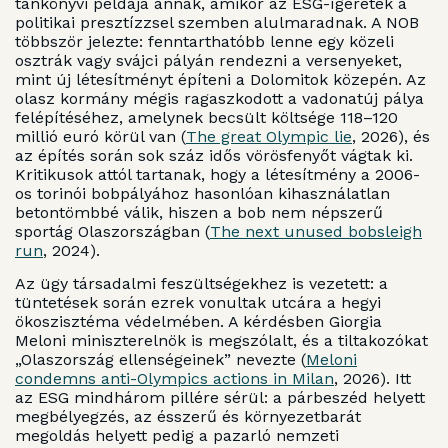
tankönyvi példája annak, amikor az ESG-ígéretek a
politikai presztízzsel szemben alulmaradnak. A NOB
többször jelezte: fenntarthatóbb lenne egy közeli
osztrák vagy svájci pályán rendezni a versenyeket,
mint új létesítményt építeni a Dolomitok közepén. Az
olasz kormány mégis ragaszkodott a vadonatúj pálya
felépítéséhez, amelynek becsült költsége 118–120
millió euró körül van (
The great Olympic lie
, 2026), és
az építés során sok száz idős vörösfenyőt vágtak ki.
Kritikusok attól tartanak, hogy a létesítmény a 2006-
os torinói bobpályához hasonlóan kihasználatlan
betontömbbé válik, hiszen a bob nem népszerű
sportág Olaszországban (
The next unused bobsleigh
run
, 2024).
Az ügy társadalmi feszültségekhez is vezetett: a
tüntetések során ezrek vonultak utcára a hegyi
ökoszisztéma védelmében. A kérdésben Giorgia
Meloni miniszterelnök is megszólalt, és a tiltakozókat
„Olaszország ellenségeinek” nevezte (
Meloni
condemns anti-Olympics actions in Milan
, 2026). Itt
az ESG mindhárom pillére sérül: a párbeszéd helyett
megbélyegzés, az ésszerű és környezetbarát
megoldás helyett pedig a pazarló nemzeti