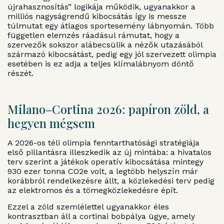
újrahasznosítás” logikája működik, ugyanakkor a
milliós nagyságrendű kibocsátás így is messze
túlmutat egy átlagos sportesemény lábnyomán. Több
független elemzés ráadásul rámutat, hogy a
szervezők sokszor alábecsülik a nézők utazásából
származó kibocsátást, pedig egy jól szervezett olimpia
esetében is ez adja a teljes klímalábnyom döntő
részét.
Milano–Cortina 2026: papíron zöld, a
hegyen mégsem
A 2026-os téli olimpia fenntarthatósági stratégiája
első pillantásra illeszkedik az új mintába: a hivatalos
terv szerint a játékok operatív kibocsátása mintegy
930 ezer tonna CO2e volt, a legtöbb helyszín már
korábbról rendelkezésre állt, a közlekedési terv pedig
az elektromos és a tömegközlekedésre épít.
Ezzel a zöld szemlélettel ugyanakkor éles
kontrasztban áll a cortinai bobpálya ügye, amely