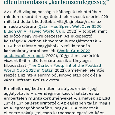
ellentmondásos „karbonsemlegesség”
Az előző világbajnokság a költségek tekintetében
minden rekordot megdöntött: elemzések szerint 229
milliárd dollárt költöttek a világbajnokságra és az
infrastruktúrára (
Qatar Has Spent Well Over $200
Billion On A Flawed World Cup
, 2022) – többet, mint
az előző négy vb-re összesen. Az elképesztő
költségek a karbonlábnyomon is meglátszottak. A
FIFA hivatalosan nagyjából 3,6 millió tonnás
karbonlábnyomról beszélt (
World Cup 2022
sustainability report
, 2022), független szakértők
viszont 5–6 millió tonnára teszik a tényleges
kibocsátást (
The Carbon Footprint of the Football
World Cup 2022 in Qatar
, 2022), amelynek jelentős
részét a szinte a semmiből kinövő stadionok és a
városi infrastruktúra okozta.
Emellett meg kell említeni a súlyos emberi jogi
aggályokat is – a vendégmunkások halálát és az
embertelen munkakörülményeket –, amelyek az ESG
„S” és „G” pillérét érintették. Az egészben talán mégis
az a legmegdöbbentőbb, hogy a FIFA mindezek
ellenére sokáig „teljesen karbonsemleges” vb-ként