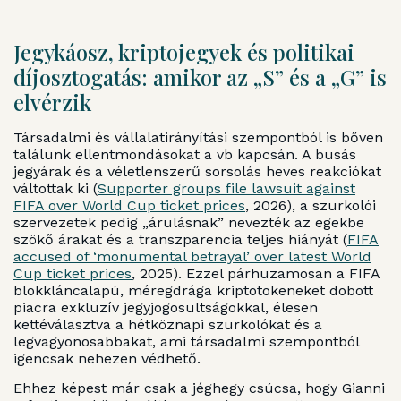
Jegykáosz, kriptojegyek és politikai
díjosztogatás: amikor az „S” és a „G” is
elvérzik
Társadalmi és vállalatirányítási szempontból is bőven
találunk ellentmondásokat a vb kapcsán. A busás
jegyárak és a véletlenszerű sorsolás heves reakciókat
váltottak ki (
Supporter groups file lawsuit against
FIFA over World Cup ticket prices
, 2026), a szurkolói
szervezetek pedig „árulásnak” nevezték az egekbe
szökő árakat és a transzparencia teljes hiányát (
FIFA
accused of ‘monumental betrayal’ over latest World
Cup ticket prices
, 2025). Ezzel párhuzamosan a FIFA
blokkláncalapú, méregdrága kriptotokeneket dobott
piacra exkluzív jegyjogosultságokkal, élesen
kettéválasztva a hétköznapi szurkolókat és a
legvagyonosabbakat, ami társadalmi szempontból
igencsak nehezen védhető.
Ehhez képest már csak a jéghegy csúcsa, hogy Gianni