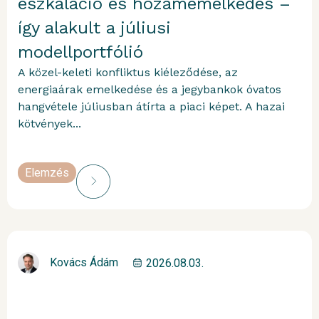
eszkaláció és hozamemelkedés –
így alakult a júliusi
modellportfólió
A közel-keleti konfliktus kiéleződése, az
energiaárak emelkedése és a jegybankok óvatos
hangvétele júliusban átírta a piaci képet. A hazai
kötvények...
Elemzés
Kovács Ádám
2026.08.03.