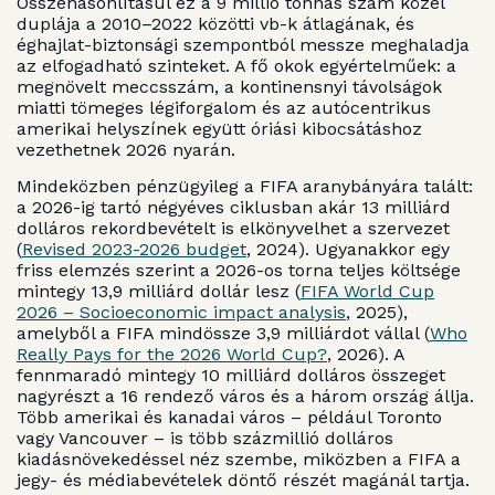
Összehasonlításul ez a 9 millió tonnás szám közel
duplája a 2010–2022 közötti vb-k átlagának, és
éghajlat-biztonsági szempontból messze meghaladja
az elfogadható szinteket. A fő okok egyértelműek: a
megnövelt meccsszám, a kontinensnyi távolságok
miatti tömeges légiforgalom és az autócentrikus
amerikai helyszínek együtt óriási kibocsátáshoz
vezethetnek 2026 nyarán.
Mindeközben pénzügyileg a FIFA aranybányára talált:
a 2026-ig tartó négyéves ciklusban akár 13 milliárd
dolláros rekordbevételt is elkönyvelhet a szervezet
(
Revised 2023-2026 budget
, 2024). Ugyanakkor egy
friss elemzés szerint a 2026-os torna teljes költsége
mintegy 13,9 milliárd dollár lesz (
FIFA World Cup
2026 – Socioeconomic impact analysis
, 2025),
amelyből a FIFA mindössze 3,9 milliárdot vállal (
Who
Really Pays for the 2026 World Cup?
, 2026). A
fennmaradó mintegy 10 milliárd dolláros összeget
nagyrészt a 16 rendező város és a három ország állja.
Több amerikai és kanadai város – például Toronto
vagy Vancouver – is több százmillió dolláros
kiadásnövekedéssel néz szembe, miközben a FIFA a
jegy- és médiabevételek döntő részét magánál tartja.