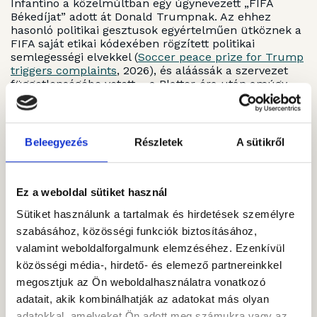
Infantino a közelmúltban egy úgynevezett „FIFA
Békedíjat” adott át Donald Trumpnak. Az ehhez
hasonló politikai gesztusok egyértelműen ütköznek a
FIFA saját etikai kódexében rögzített politikai
semlegességi elvekkel (
Soccer peace prize for Trump
triggers complaints
, 2026), és aláássák a szervezet
függetlenségébe vetett – a Blatter-éra után amúgy
sem túl erős – hitet.
Beleegyezés
Részletek
A sütikről
Mit tanulhat mindebből a sportvilág?
A három részletesebben bemutatott példa jól
kirajzolja, milyen különböző irányba mehet a sport és
Ez a weboldal sütiket használ
az ESG kapcsolata. A Forma–1 megmutatja, hogy egy
Sütiket használunk a tartalmak és hirdetések személyre
extrém erőforrás-igényű sportág is tud technológiai
innovációt felmutatni, ha az ESG-t mérhető célokkal
szabásához, közösségi funkciók biztosításához,
közelíti meg. Az olimpiák esetében látszik, hogy az új
valamint weboldalforgalmunk elemzéséhez. Ezenkívül
épületek arányának csökkentése működik, de a
közösségi média-, hirdető- és elemező partnereinkkel
politikai presztízsprojektek könnyen felülírják a
megosztjuk az Ön weboldalhasználatra vonatkozó
fenntarthatóságot. A FIFA példája pedig azt bizonyítja:
az ESG-retorika semmit sem ér, ha a háttérben a
adatait, akik kombinálhatják az adatokat más olyan
rövid távú profitmaximalizálás és az átláthatatlanság
adatokkal, amelyeket Ön adott meg számukra vagy az