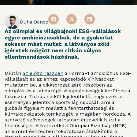
Duha Bence
Az olimpiai és világbajnoki ESG-vállalások
egyre ambiciózusabbak, de a gyakorlat
sokszor mást mutat: a látványos zöld
ígéretek mögött nem ritkán súlyos
ellentmondások húzódnak.
Miután
az előző részben
a Forma–1 ambiciózus ESG-
vállalásait és az ehhez kapcsolódó kihívásokat
mutattam be, a cikksorozat záró részében az
olimpiák és a labdarúgó-világbajnokságok kerülnek a
fókuszba. Túlzás nélkül kijelenthető, hogy ezek az
események jelentik a sportvilág csúcsát, ami a
globális figyelem mellett a fenntarthatósági és
klímakockázatok tömkelegét is magában hordozza. A
szervező szövetségek láthatóan érzékelik is ezt a
felelősséget. A Nemzetközi Olimpiai Bizottság (NOB)
az elmúlt évtizedben fokozatosan átalakította a