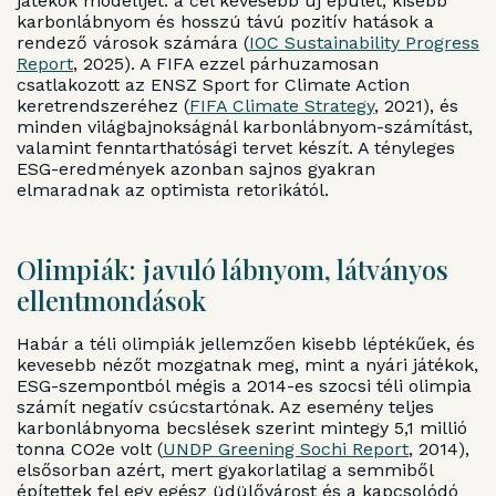
játékok modelljét: a cél kevesebb új épület, kisebb
karbonlábnyom és hosszú távú pozitív hatások a
rendező városok számára (
IOC Sustainability Progress
Report
, 2025). A FIFA ezzel párhuzamosan
csatlakozott az ENSZ Sport for Climate Action
keretrendszeréhez (
FIFA Climate Strategy
, 2021), és
minden világbajnokságnál karbonlábnyom-számítást,
valamint fenntarthatósági tervet készít. A tényleges
ESG-eredmények azonban sajnos gyakran
elmaradnak az optimista retorikától.
Olimpiák: javuló lábnyom, látványos
ellentmondások
Habár a téli olimpiák jellemzően kisebb léptékűek, és
kevesebb nézőt mozgatnak meg, mint a nyári játékok,
ESG-szempontból mégis a 2014-es szocsi téli olimpia
számít negatív csúcstartónak. Az esemény teljes
karbonlábnyoma becslések szerint mintegy 5,1 millió
tonna CO2e volt (
UNDP Greening Sochi Report
, 2014),
elsősorban azért, mert gyakorlatilag a semmiből
építettek fel egy egész üdülővárost és a kapcsolódó