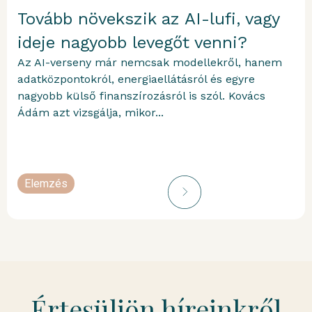
Tovább növekszik az AI-lufi, vagy
ideje nagyobb levegőt venni?
Az AI-verseny már nemcsak modellekről, hanem
adatközpontokról, energiaellátásról és egyre
nagyobb külső finanszírozásról is szól. Kovács
Ádám azt vizsgálja, mikor...
Elemzés
portfolioblogger
Értesüljön híreinkről