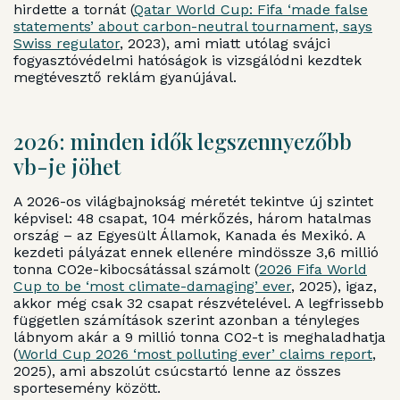
hirdette a tornát (
Qatar World Cup: Fifa ‘made false
statements’ about carbon-neutral tournament, says
Swiss regulator
, 2023), ami miatt utólag svájci
fogyasztóvédelmi hatóságok is vizsgálódni kezdtek
megtévesztő reklám gyanújával.
2026: minden idők legszennyezőbb
vb-je jöhet
A 2026-os világbajnokság méretét tekintve új szintet
képvisel: 48 csapat, 104 mérkőzés, három hatalmas
ország – az Egyesült Államok, Kanada és Mexikó. A
kezdeti pályázat ennek ellenére mindössze 3,6 millió
tonna CO2e-kibocsátással számolt (
2026 Fifa World
Cup to be ‘most climate-damaging’ ever
, 2025), igaz,
akkor még csak 32 csapat részvételével. A legfrissebb
független számítások szerint azonban a tényleges
lábnyom akár a 9 millió tonna CO2-t is meghaladhatja
(
World Cup 2026 ‘most polluting ever’ claims report
,
2025), ami abszolút csúcstartó lenne az összes
sportesemény között.