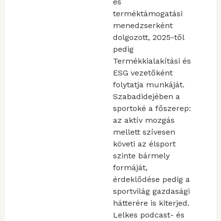
és
terméktámogatási
menedzserként
dolgozott, 2025-től
pedig
Termékkialakítási és
ESG vezetőként
folytatja munkáját.
Szabadidejében a
sportoké a főszerep:
az aktív mozgás
mellett szívesen
követi az élsport
szinte bármely
formáját,
érdeklődése pedig a
sportvilág gazdasági
hátterére is kiterjed.
Lelkes podcast- és