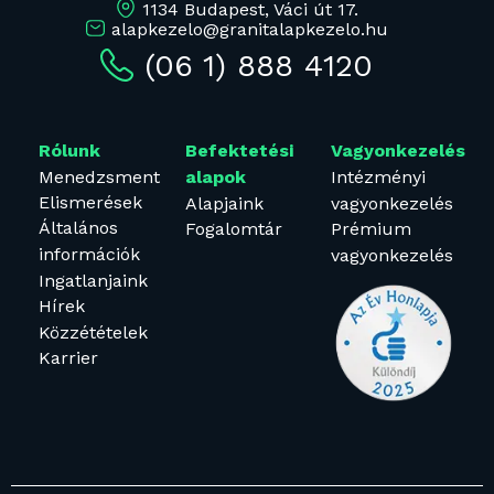
1134 Budapest, Váci út 17.
alapkezelo@granitalapkezelo.hu
(06 1) 888 4120
Rólunk
Befektetési
Vagyonkezelés
Menedzsment
Intézményi
alapok
Elismerések
Alapjaink
vagyonkezelés
Általános
Fogalomtár
Prémium
információk
vagyonkezelés
Ingatlanjaink
Hírek
Közzétételek
Karrier