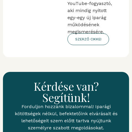
YouTube-fogyasztó,
aki mindig nyitott
egy-egy új iparág
működésének
megismerésére.
SZERZŐ CIKKEI
Kérdése van?
Segítünk!
Forduljon hozzánk bizalommal! Iparági
kötöttségek nélkül, befektetőink elvárásait és
lehetőségeit szem előtt tartva nyújtunk
személyre szabott megoldásokat.