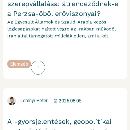
szerepvállalása: átrendeződnek-e
a Perzsa-öböl erőviszonyai?
Az Egyesült Államok és Szaúd-Arábia közös
légicsapásokat hajtott végre az Irakban működő,
Irán által támogatott milíciák ellen, ami a két...
Elemzés
Lemnyi Péter
2026.08.05.
AI-gyorsjelentések, geopolitikai