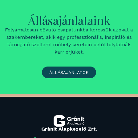
Állásajánlataink
Folyamatosan bővülő csapatunkba keressük azokat a
szakembereket, akik egy professzionális, inspiráló és
támogató szellemi műhely keretein belül folytatnák
karrierjüket.
ÁLLÁSAJÁNLATOK
Gránit Alapkezelő Zrt.