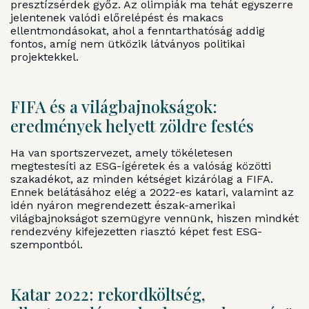
presztízsérdek győz. Az olimpiák ma tehát egyszerre
jelentenek valódi előrelépést és makacs
ellentmondásokat, ahol a fenntarthatóság addig
fontos, amíg nem ütközik látványos politikai
projektekkel.
FIFA és a világbajnokságok:
eredmények helyett zöldre festés
Ha van sportszervezet, amely tökéletesen
megtestesíti az ESG-ígéretek és a valóság közötti
szakadékot, az minden kétséget kizárólag a FIFA.
Ennek belátásához elég a 2022-es katari, valamint az
idén nyáron megrendezett észak-amerikai
világbajnokságot szemügyre vennünk, hiszen mindkét
rendezvény kifejezetten riasztó képet fest ESG-
szempontból.
Katar 2022: rekordköltség,