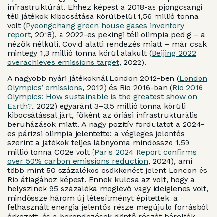
infrastruktúrát. Ehhez képest a 2018-as pjongcsangi
téli játékok kibocsátása körülbelül 1,56 millió tonna
volt (
Pyeongchang green house gases inventory
report
, 2018), a 2022-es pekingi téli olimpia pedig – a
nézők nélküli, Covid alatti rendezés miatt – már csak
mintegy 1,3 millió tonna körül alakult (
Beijing 2022
overachieves emissions target
, 2022).
A nagyobb nyári játékoknál London 2012-ben (
London
Olympics’ emissions
, 2012) és Rio 2016-ban (
Rio 2016
Olympics: How sustainable is the greatest show on
Earth?
, 2022) egyaránt 3–3,5 millió tonna körüli
kibocsátással járt, főként az óriási infrastrukturális
beruházások miatt. A nagy pozitív fordulatot a 2024-
es párizsi olimpia jelentette: a végleges jelentés
szerint a játékok teljes lábnyoma mindössze 1,59
millió tonna CO2e volt (
Paris 2024 Report confirms
over 50% carbon emissions reduction
, 2024), ami
több mint 50 százalékos csökkenést jelent London és
Rio átlagához képest. Ennek kulcsa az volt, hogy a
helyszínek 95 százaléka meglévő vagy ideiglenes volt,
mindössze három új létesítményt építettek, a
felhasznált energia jelentős része megújuló forrásból
érkezett, és a berendezések döntő részét bérelték