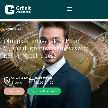
0%
Grandio blog
Olimpiák, foci-vb-k és FIFA:
Vigyázat, greenwashingveszély! –
ESG & Sport 3. rész
Közzétéve:
Olvasási idő
2026.04.29.
13 perc
Elemzés
Fenntarthatóság