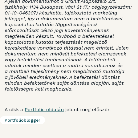
A jelen dokumentumot a Gránit Alapkezelő Zrt.
(székhely: 1134 Budapest, Váci út 17.; cégjegyzékszám:
01-10-046307) készítette, tájékoztató marketing
jelleggel, így a dokumentum nem a befektetéssel
kapcsolatos kutatás függetlenségének
előmozdítását célzó jogi követelményeknek
megfelelően készült. Továbbá a befektetéssel
kapcsolatos kutatás terjesztését megelőző
kereskedésre vonatkozó tiltással nem érintett. Jelen
dokumentum nem minősül befektetési elemzésnek
vagy befektetési tanácsadásnak. A feltüntetett
adatok minden esetben a múltra vonatkoznak és
a múltbeli teljesítmény nem megbízható mutatója
a jövőbeli eredményeknek. A befektetési döntést
minden befektetőnek saját döntése alapján, saját
felelősségre kell meghoznia.
A cikk a
Portfolio oldalán
jelent meg először.
Portfolioblogger