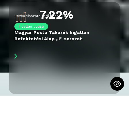
7.22%
1 éves visszatekintő hozam
(
HUF
)
Ingatlan típusú
Magyar Posta Takarék Ingatlan
Befektetési Alap „I” sorozat