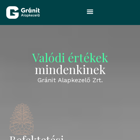
Valódi értékek
mindenkinek
Gránit Alapkezelő Zrt.
Befektetési