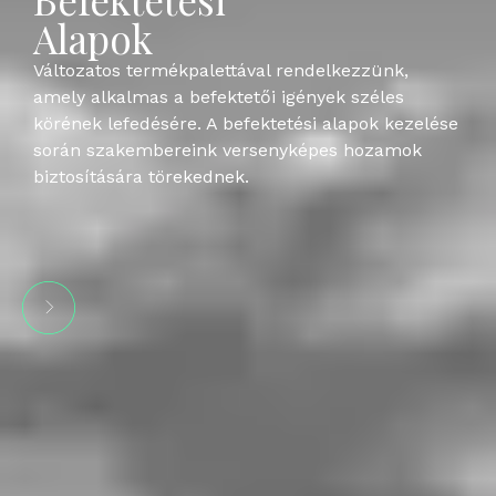
Alapok
Változatos termékpalettával rendelkezzünk,
amely alkalmas a befektetői igények széles
körének lefedésére. A befektetési alapok kezelése
során szakembereink versenyképes hozamok
biztosítására törekednek.