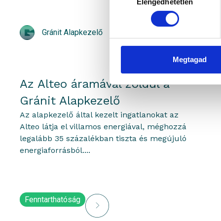
Elengedhetetlen
kiválasztása
Gránit Alapkezelő
2024.04.09.
Megtagad
Az Alteo áramával zöldül a
Gránit Alapkezelő
Az alapkezelő által kezelt ingatlanokat az
Alteo látja el villamos energiával, méghozzá
legalább 35 százalékban tiszta és megújuló
energiaforrásból....
Fenntarthatóság