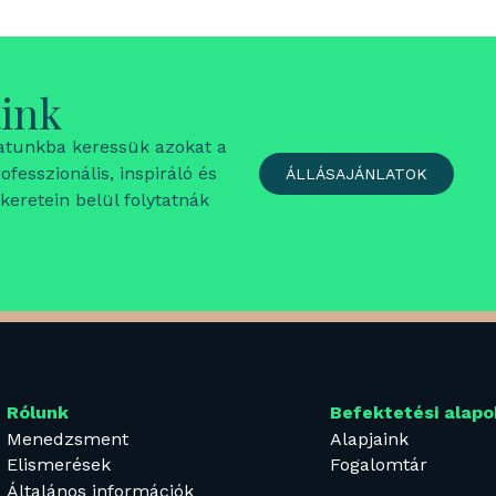
aink
atunkba keressük azokat a
fesszionális, inspiráló és
ÁLLÁSAJÁNLATOK
eretein belül folytatnák
Rólunk
Befektetési alapo
Menedzsment
Alapjaink
Elismerések
Fogalomtár
Általános információk