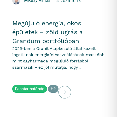
Mikesy Álmos
2025.10.13.
Megújuló energia, okos
épületek – zöld ugrás a
Grandum portfólióban
2025-ben a Gránit Alapkezelő által kezelt
ingatlanok energiafelhasználásának már több
mint egyharmada megújuló forrásból
származik – ez jól mutatja, hogy...
Fenntarthatóság
Hír