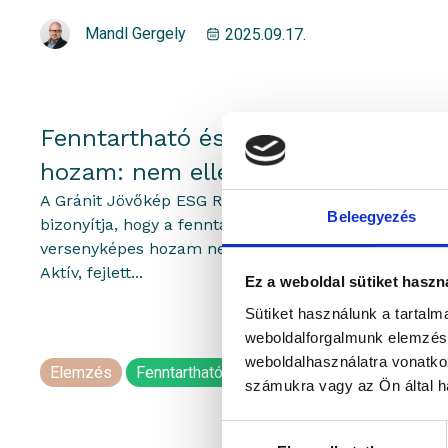
Mandl Gergely
2025.09.17.
Fenntartható és versenyképes
hozam: nem ellentmondás
A Gránit Jövőkép ESG Részvény Alap azt
Beleegyezés
bizonyítja, hogy a fenntarthatóság és
versenyképes hozam nem zárják ki egymást.
Aktív, fejlett...
Ez a weboldal sütiket haszn
Sütiket használunk a tartal
weboldalforgalmunk elemzésé
weboldalhasználatra vonatko
Elemzés
Fenntarthatóság
számukra vagy az Ön által ha
Hozzájárulás