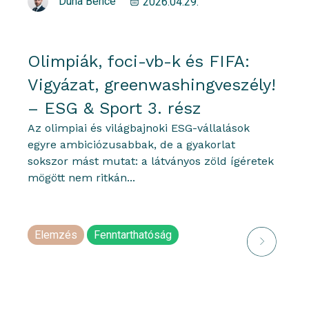
Duha Bence
2026.04.29.
Olimpiák, foci-vb-k és FIFA:
Vigyázat, greenwashingveszély!
– ESG & Sport 3. rész
Az olimpiai és világbajnoki ESG-vállalások
egyre ambiciózusabbak, de a gyakorlat
sokszor mást mutat: a látványos zöld ígéretek
mögött nem ritkán...
Elemzés
Fenntarthatóság
portfolioblogger