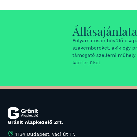
Állásajánlat
Folyamatosan bővülő csap
szakembereket, akik egy pro
támogató szellemi műhely k
karrierjüket.
Gránit Alapkezelő Zrt.
1134 Budapest, Váci út 17.