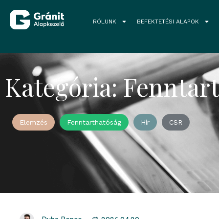
RÓLUNK
BEFEKTETÉSI ALAPOK
Kategória: Fenntar
Elemzés
Fenntarthatóság
Hír
CSR