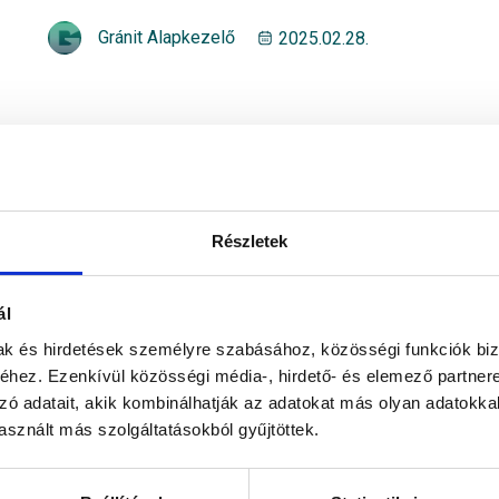
Gránit Alapkezelő
2025.02.28.
Grandum: A rugalmasságban
hiszünk
Nyilatkozta egybehangzóan Lukács Kornélia, a
Részletek
Grandum Ingatlankezelő ügyvezetője és
Ruzsinszki Tibor, a Gránit Alapkezelő ingatlan
befektetési igazgatója. ESG-ről, a...
ál
mak és hirdetések személyre szabásához, közösségi funkciók biz
hez. Ezenkívül közösségi média-, hirdető- és elemező partner
zó adatait, akik kombinálhatják az adatokat más olyan adatokka
Fenntarthatóság
sznált más szolgáltatásokból gyűjtöttek.