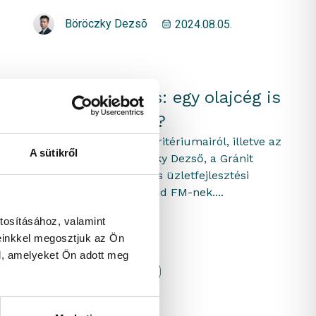
Böröczky Dezsõ
2024.08.05.
ESG-befektetés: egy olajcég is
lehet sötétzöld?
Az ESG-befektetések kritériumairól, illetve az
A sütikről
átláthatóságról Böröczky Dezső, a Gránit
Alapkezelő stratégiai és üzletfejlesztési
vezetője beszélt a Trend FM-nek....
tosításához, valamint
einkkel megosztjuk az Ön
l, amelyeket Ön adott meg
Fenntarthatóság