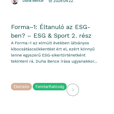
Duha Bence
2026.04.22.
Forma–1: Éltanuló az ESG-
ben? – ESG & Sport 2. rész
A Forma–1 az elmúlt években látványos
kibocsátáscsökkentést ért el, ezért könnyű
lenne egyszerű ESG-sikertörténetként
tekinteni rá. Duha Bence írása ugyanakkor...
Elemzés
Fenntarthatóság