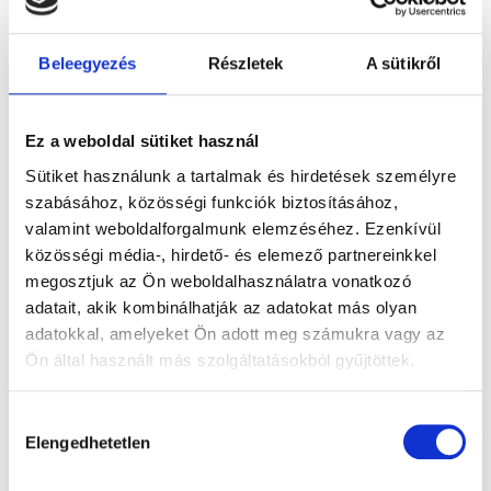
megfelelő működéséből, meghibásodásából, vonal-
vagy rendszerhibából, általa hordozott vírusból, a
Beleegyezés
Részletek
A sütikről
Honlapon található információ alapján hozott üzleti
döntésből, jogügyletből, vagy az adatok bárki által
történő illetéktelen megváltoztatása következtében
Ez a weboldal sütiket használ
keletkeznek.
Sütiket használunk a tartalmak és hirdetések személyre
A Honlap mindenfajta személyes jellegű információ
szabásához, közösségi funkciók biztosításához,
megadása nélkül szabadon látogatható, ilyen adatok
valamint weboldalforgalmunk elemzéséhez. Ezenkívül
megadásából származó károkért az Alapkezelő a
közösségi média-, hirdető- és elemező partnereinkkel
felelősséget nem vállal.
megosztjuk az Ön weboldalhasználatra vonatkozó
adatait, akik kombinálhatják az adatokat más olyan
A Honlapról linkek segítségével elérhető partnercégek
adatokkal, amelyeket Ön adott meg számukra vagy az
honlapjain szereplő információkat az Alapkezelő nem
Ön által használt más szolgáltatásokból gyűjtöttek.
ellenőrzi, ezek elérhetőségéért, tartalmi helyességéért
felelősséget nem vállal.
Hozzájárulás
0
Elengedhetetlen
kiválasztása
Adatvédelem