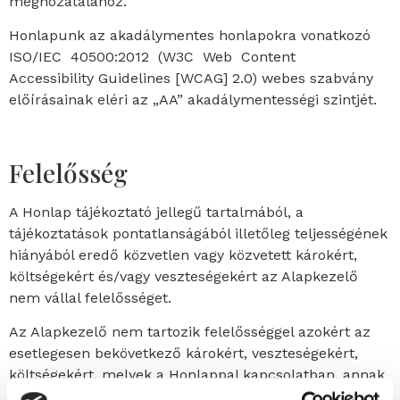
meghozatalához.
Honlapunk az akadálymentes honlapokra vonatkozó
ISO/IEC 40500:2012 (W3C Web Content
Accessibility Guidelines [WCAG] 2.0) webes szabvány
előírásainak eléri az „AA” akadálymentességi szintjét.
Felelősség
A Honlap tájékoztató jellegű tartalmából, a
tájékoztatások pontatlanságából illetőleg teljességének
hiányából eredő közvetlen vagy közvetett károkért,
költségekért és/vagy veszteségekért az Alapkezelő
nem vállal felelősséget.
Az Alapkezelő nem tartozik felelősséggel azokért az
esetlegesen bekövetkező károkért, veszteségekért,
költségekért, melyek a Honlappal kapcsolatban, annak
használatából, használatra képtelen állapotából, nem