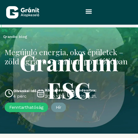
0%
Grandio blog
Megújuló energia, okos épületek –
zöld ugrás a Grandum portfólióban
Közzétéve:
Módosítva:
Olvasási idő
2025.10.13.
2025.10.21.
4 perc
Fenntarthatóság
Hír