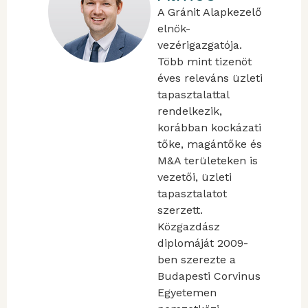
A Gránit Alapkezelő
elnök-
vezérigazgatója.
Több mint tizenöt
éves releváns üzleti
tapasztalattal
rendelkezik,
korábban kockázati
tőke, magántőke és
M&A területeken is
vezetői, üzleti
tapasztalatot
szerzett.
Közgazdász
diplomáját 2009-
ben szerezte a
Budapesti Corvinus
Egyetemen