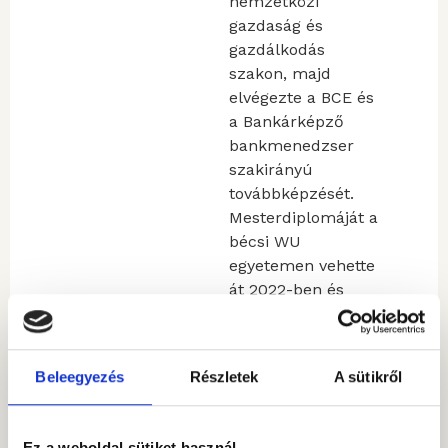
nemzetközi
gazdaság és
gazdálkodás
szakon, majd
elvégezte a BCE és
a Bankárképző
bankmenedzser
szakirányú
továbbképzését.
Mesterdiplomáját a
bécsi WU
egyetemen vehette
át 2022-ben és
Bécsben MBA-t
szerzett. 2007-ben
a Magyar Fejlesztési
Beleegyezés
Részletek
A sütikről
Banknál kezdte
pályafutását, ahol
részt vett a
Ez a weboldal sütiket használ