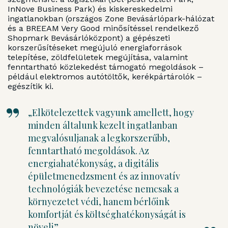
InNove Business Park) és kiskereskedelmi
ingatlanokban (országos Zone Bevásárlópark-hálózat
és a BREEAM Very Good minősítéssel rendelkező
Shopmark Bevásárlóközpont) a gépészeti
korszerűsítéseket megújuló energiaforrások
telepítése, zöldfelületek megújítása, valamint
fenntartható közlekedést támogató megoldások –
például elektromos autótöltők, kerékpártárolók –
egészítik ki.
„Elkötelezettek vagyunk amellett, hogy
minden általunk kezelt ingatlanban
megvalósuljanak a legkorszerűbb,
fenntartható megoldások. Az
energiahatékonyság, a digitális
épületmenedzsment és az innovatív
technológiák bevezetése nemcsak a
környezetet védi, hanem bérlőink
komfortját és költséghatékonyságát is
növeli”