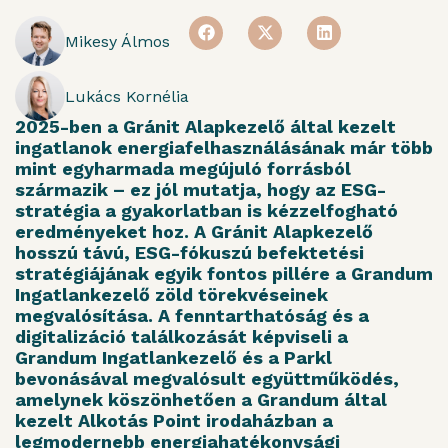
Mikesy Álmos
Lukács Kornélia
2025-ben a Gránit Alapkezelő által kezelt
ingatlanok energiafelhasználásának már több
mint egyharmada megújuló forrásból
származik – ez jól mutatja, hogy az ESG-
stratégia a gyakorlatban is kézzelfogható
eredményeket hoz. A Gránit Alapkezelő
hosszú távú, ESG-fókuszú befektetési
stratégiájának egyik fontos pillére a Grandum
Ingatlankezelő zöld törekvéseinek
megvalósítása. A fenntarthatóság és a
digitalizáció találkozását képviseli a
Grandum Ingatlankezelő és a Parkl
bevonásával megvalósult együttműködés,
amelynek köszönhetően a Grandum által
kezelt Alkotás Point irodaházban a
legmodernebb energiahatékonysági