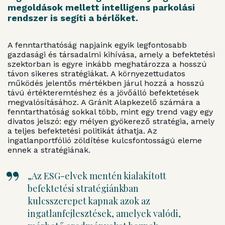
megoldások mellett intelligens parkolási
rendszer is segíti a bérlőket.
A fenntarthatóság napjaink egyik legfontosabb
gazdasági és társadalmi kihívása, amely a befektetési
szektorban is egyre inkább meghatározza a hosszú
távon sikeres stratégiákat. A környezettudatos
működés jelentős mértékben járul hozzá a hosszú
távú értékteremtéshez és a jövőálló befektetések
megvalósításához. A Gránit Alapkezelő számára a
fenntarthatóság sokkal több, mint egy trend vagy egy
divatos jelszó: egy mélyen gyökerező stratégia, amely
a teljes befektetési politikát áthatja. Az
ingatlanportfólió zöldítése kulcsfontosságú eleme
ennek a stratégiának.
„Az ESG-elvek mentén kialakított
befektetési stratégiánkban
kulcsszerepet kapnak azok az
ingatlanfejlesztések, amelyek valódi,