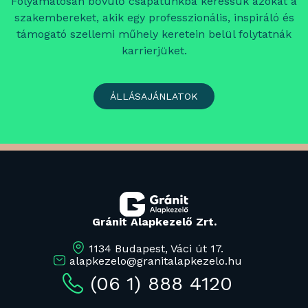
Folyamatosan bővülő csapatunkba keressük azokat a
szakembereket, akik egy professzionális, inspiráló és
támogató szellemi műhely keretein belül folytatnák
karrierjüket.
ÁLLÁSAJÁNLATOK
Gránit Alapkezelő Zrt.
1134 Budapest, Váci út 17.
alapkezelo@granitalapkezelo.hu
(06 1) 888 4120