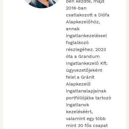
ben kezdte, majd
2016-ban
csatlakozott a Diófa
Alapkezelőhöz,
annak
ingatlankezeléssel
foglalkozó
részlegéhez. 2023
óta a Grandum
Ingatlankezelő Kft.
ügyvezetőjeként
felel a Gránit
Alapkezelő
ingatlanalapjainak
portfóliójába tartozó
ingatlanok
kezeléséért,
valamint egy több
mint 30 fős csapat