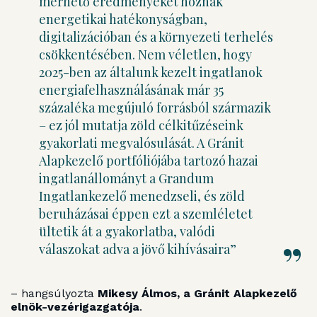
mérhető eredményeket hoznak
energetikai hatékonyságban,
digitalizációban és a környezeti terhelés
csökkentésében. Nem véletlen, hogy
2025-ben az általunk kezelt ingatlanok
energiafelhasználásának már 35
százaléka megújuló forrásból származik
– ez jól mutatja zöld célkitűzéseink
gyakorlati megvalósulását. A Gránit
Alapkezelő portfóliójába tartozó hazai
ingatlanállományt a Grandum
Ingatlankezelő menedzseli, és zöld
beruházásai éppen ezt a szemléletet
ültetik át a gyakorlatba, valódi
válaszokat adva a jövő kihívásaira”
– hangsúlyozta
Mikesy Álmos, a Gránit Alapkezelő
elnök-vezérigazgatója
.