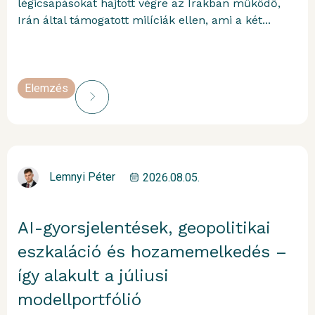
légicsapásokat hajtott végre az Irakban működő,
Irán által támogatott milíciák ellen, ami a két...
Elemzés
Lemnyi Péter
2026.08.05.
AI-gyorsjelentések, geopolitikai
eszkaláció és hozamemelkedés –
így alakult a júliusi
modellportfólió