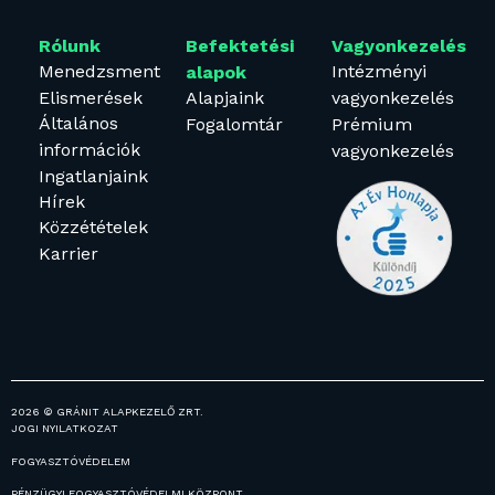
Rólunk
Befektetési
Vagyonkezelés
Menedzsment
Intézményi
alapok
Elismerések
Alapjaink
vagyonkezelés
Általános
Fogalomtár
Prémium
információk
vagyonkezelés
Ingatlanjaink
Hírek
Közzétételek
Karrier
2026 © GRÁNIT ALAPKEZELŐ ZRT.
JOGI NYILATKOZAT
FOGYASZTÓVÉDELEM
PÉNZÜGYI FOGYASZTÓVÉDELMI KÖZPONT