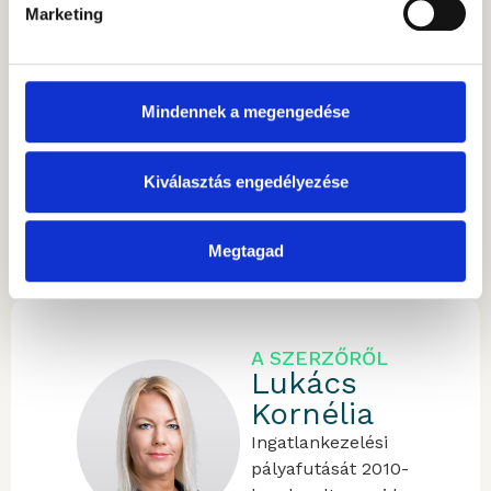
Marketing
Zrt. elnök-
vezérigazgatói
tisztségét 2023
februárjától tölti be.
Mindennek a megengedése
Szabadidejét három
lányával és
sportolással tölti.
Kiválasztás engedélyezése
SZERZŐ CIKKEI
Megtagad
A SZERZŐRŐL
Lukács
Kornélia
Ingatlankezelési
pályafutását 2010-