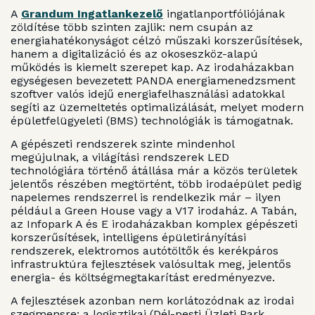
A
Grandum Ingatlankezelő
ingatlanportfóliójának
zöldítése több szinten zajlik: nem csupán az
energiahatékonyságot célzó műszaki korszerűsítések,
hanem a digitalizáció és az okoseszköz-alapú
működés is kiemelt szerepet kap. Az irodaházakban
egységesen bevezetett PANDA energiamenedzsment
szoftver valós idejű energiafelhasználási adatokkal
segíti az üzemeltetés optimalizálását, melyet modern
épületfelügyeleti (BMS) technológiák is támogatnak.
A gépészeti rendszerek szinte mindenhol
megújulnak, a világítási rendszerek LED
technológiára történő átállása már a közös területek
jelentős részében megtörtént, több irodaépület pedig
napelemes rendszerrel is rendelkezik már – ilyen
például a Green House vagy a V17 irodaház. A Tabán,
az Infopark A és E irodaházakban komplex gépészeti
korszerűsítések, intelligens épületirányítási
rendszerek, elektromos autótöltők és kerékpáros
infrastruktúra fejlesztések valósultak meg, jelentős
energia- és költségmegtakarítást eredményezve.
A fejlesztések azonban nem korlátozódnak az irodai
szegmensre: a logisztikai (Dél-pesti Üzleti Park,