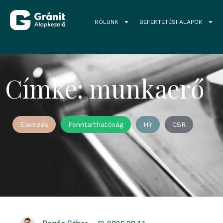
RÓLUNK
BEFEKTETÉSI ALAPOK
Címke: munkaerő
Elemzés
Fenntarthatóság
Hír
CSR