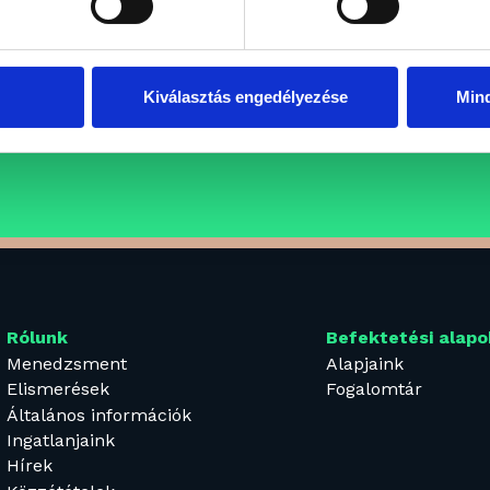
aink
atunkba keressük azokat a
Kiválasztás engedélyezése
Min
fesszionális, inspiráló és
ÁLLÁSAJÁNLATOK
eretein belül folytatnák
Rólunk
Befektetési alapo
Menedzsment
Alapjaink
Elismerések
Fogalomtár
Általános információk
Ingatlanjaink
Hírek