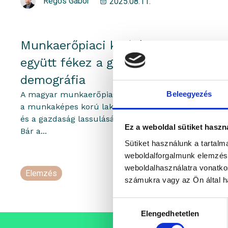
Regős Gábor
2025.08.11.
Munkaerőpiaci kihívások:
együtt fékez a gazdaság és a
demográfia
A magyar munkaerőpiac egyszerre szembesül
Beleegyezés
a munkaképes korú lakosság csökkenésével
és a gazdaság lassulásával – véli Regős Gábor.
Ez a weboldal sütiket haszn
Bár a...
Sütiket használunk a tartal
weboldalforgalmunk elemzésé
weboldalhasználatra vonatko
Elemzés
munkaerő
Regős Gábor
számukra vagy az Ön által ha
Hozzájárulás
Elengedhetetlen
kiválasztása