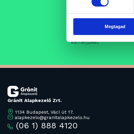
Állásajánlat
Folyamatosan bővülő csap
Megtagad
szakembereket, akik egy pro
támogató szellemi műhely k
karrierjüket.
Gránit Alapkezelő Zrt.
1134 Budapest, Váci út 17.
alapkezelo@granitalapkezelo.hu
(06 1) 888 4120