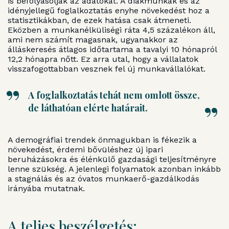
is befolyásolják az adatokat. A diákmunkák és az
idényjellegű foglalkoztatás enyhe növekedést hoz a
statisztikákban, de ezek hatása csak átmeneti.
Eközben a munkanélküliségi ráta 4,5 százalékon áll,
ami nem számít magasnak, ugyanakkor az
álláskeresés átlagos időtartama a tavalyi 10 hónapról
12,2 hónapra nőtt. Ez arra utal, hogy a vállalatok
visszafogottabban vesznek fel új munkavállalókat.
A foglalkoztatás tehát nem omlott össze,
de láthatóan elérte határait.
A demográfiai trendek önmagukban is fékezik a
növekedést, érdemi bővüléshez új ipari
beruházásokra és élénkülő gazdasági teljesítményre
lenne szükség. A jelenlegi folyamatok azonban inkább
a stagnálás és az óvatos munkaerő-gazdálkodás
irányába mutatnak.
A teljes beszélgetés: