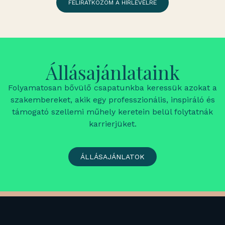
FELIRATKOZOM A HÍRLEVÉLRE
Állásajánlataink
Folyamatosan bővülő csapatunkba keressük azokat a
szakembereket, akik egy professzionális, inspiráló és
támogató szellemi műhely keretein belül folytatnák
karrierjüket.
ÁLLÁSAJÁNLATOK