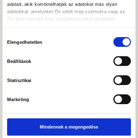
adatait, akik kombinálhatják az adatokat más olyan
olvashatunk tőle,
adatokkal, amelyeket Ön adott meg számukra vagy az
elsősorban
Ön által használt más szolgáltatásokból gyűjtöttek.
makrogazdasági,
gazdaságpolitikai
kérdésekben – vagy
Hozzájárulás
bármi, ami
Elengedhetetlen
kiválasztása
gazdaság és
aktualitás.
Beállítások
SZERZŐ CIKKEI
Statisztikai
Marketing
Kérdése van?
Segítünk!
Mindennek a megengedése
Forduljon hozzánk bizalommal! Iparági