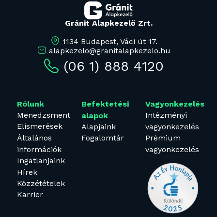
Gránit Alapkezelő Zrt.
1134 Budapest, Váci út 17.
alapkezelo@granitalapkezelo.hu
(06 1) 888 4120
Rólunk
Befektetési
Vagyonkezelés
Menedzsment
Intézményi
alapok
Elismerések
Alapjaink
vagyonkezelés
Általános
Fogalomtár
Prémium
információk
vagyonkezelés
Ingatlanjaink
Hírek
Közzétételek
Karrier