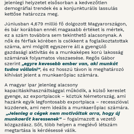
jelenlegi helyzetet elsősorban a kedvezőtlen
demográfiai trendek és a konjunkturális lassulás
kettőse határozza meg.
Júniusban 4,679 millió fő dolgozott Magyarországon,
és bár korábban ennél magasabb értéket is mértek,
ez a szám továbbra sem tekinthető alacsonynak. A
nők és férfiak körében is csökkent a foglalkoztatottak
száma, ami mögött egyszerre áll a gyengülő
gazdasági aktivitás és a munkaképes korú lakosság
számának folyamatos visszaesése. Regős Gábor
szerint
„egyre kevesebb ember van, aki munkát
tudna vállalni”
, és ez hosszú távon is meghatározó
kihívást jelent a munkaerőpiac számára.
A magyar ipar jelenleg alacsony
kapacitáskihasználtsággal működik, a külső kereslet
gyenge, az exportpiacok – köztük Németország, ami
hazánk egyik legfontosabb exportpiaca – recesszióval
küzdenek, ami nem ideális a munkaerőpiac számára.
„Jelenleg a cégek nem motiváltak arra, hogy új
munkaerőt keressenek”
– fogalmazott a vezető
közgazdász. Sőt, több helyen a meglévő létszám
megtartása is kérdésessé válik.