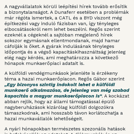
A nagyvállalatok körüli leépítési hírek tovább erősítik
a bizonytalanságot. A Dunaferr esetében a problémák
már régóta ismertek, a CATL és a BYD viszont még
építkezési vagy induló fázisban van, így tényleges
elbocsátásokról nem lehet beszélni. Regős szerint
ezeknél a cégeknél a sajtóban megjelenő hírek
sokszor egymásnak ellentmondanak, majd hamar
cáfolják is őket. A gyárak indulásának tényleges
időpontja és a végső kapacitáskihasználtság jelenleg
elég nagy kérdés, ami meghatározza a következő
hónapok munkaerőpiaci adatait is.
A külföldi vendégmunkások jelenléte is érzékeny
téma a hazai munkaerőpiacon. Regős Gábor szerint
„Egy bizonyos szintig indokolt lehet a külföldi
munkaerő alkalmazása, de jelenleg van még szabad
kapacitás a magyar munkaerőpiacon is”
. A kockázat
abban rejlik, hogy az állami támogatással épülő
nagyberuházások kizárólag külföldi dolgozókra
támaszkodnak, ami hosszabb távon korlátozhatja a
hazai munkavállalók lehetőségeit.
A nyári hónapokban természetes szezonális hatások