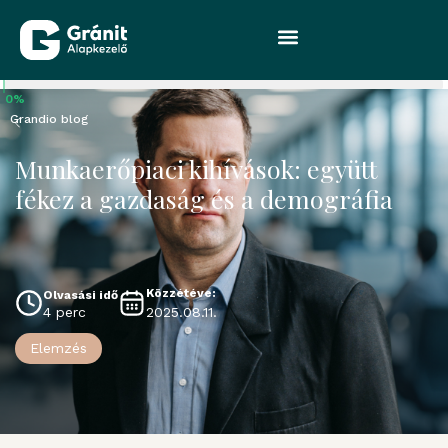
0%
Grandio blog
Munkaerőpiaci kihívások: együtt
fékez a gazdaság és a demográfia
Közzétéve:
Olvasási idő
2025.08.11.
4 perc
Elemzés