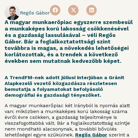
Regős Gábor
A magyar munkaerőpiac egyszerre szembesül
a munkaképes korú lakosság csökkenésével
és a gazdaság lassulásával – véli Regős
Gábor. Bár a foglalkoztatottsági szint
továbbra is magas, a növekedés lehetőségei
korlátozottak, és a trendek a következő
években sem mutatnak kedvezőbb képet.
A TrendFM-nek adott júliusi interjúban a Gránit
Alapkezelő vezető közgazdásza részletesen
bemutatja a folyamatokat befolyásoló
demográfiai és gazdasági tényezőket.
A magyar munkaerőpiac két irányból is nyomás alatt
van: miközben a munkaképes korú lakosság száma
évről évre csökken, a gazdaság teljesítménye is
visszafogottabbá vált. Bár a foglalkoztatottság szintje
nem mondható alacsonynak, a további bővülés
lehetőségei egyre szűkülnek.
Regős Gábor
szerint a