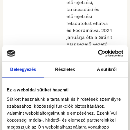
előrejelzési,
tanácsadási és
előrejelzési
feladatokat ellátva
és koordinálva. 2024
januárja óta a Gránit
Alapkezelő vezető
közgazdásza, amely
feladatkörben
különböző
Beleegyezés
Részletek
A sütikről
makrogazdasági,
pénz- és tőkepiaci
témákkal
Ez a weboldal sütiket használ
foglalkozik. Szeret
Sütiket használunk a tartalmak és hirdetések személyre
túrázni,
szabásához, közösségi funkciók biztosításához,
társasjátékozni és
valamint weboldalforgalmunk elemzéséhez. Ezenkívül
kvízekre járni.
közösségi média-, hirdető- és elemező partnereinkkel
Sokfajta gazdasági
megosztjuk az Ön weboldalhasználatra vonatkozó
témában