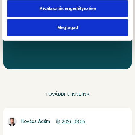
kötöttségek nélkül, befektetőink elvárásait és
Kiválasztás engedélyezése
lehetőségeit szem előtt tartva nyújtunk
személyre szabott megoldásokat.
Megtagad
KÉRJEN VISSZAHÍVÁST
TOVÁBBI CIKKEINK
Kovács Ádám
2026.08.06.