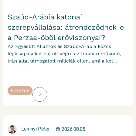
Szaúd-Arábia katonai
szerepvállalása: átrendeződnek-e
a Perzsa-öböl erőviszonyai?
Az Egyesült Államok és Szaúd-Arábia közös
légicsapásokat hajtott végre az Irakban működő,
Irán által támogatott milíciák ellen, ami a két...
Elemzés
Lemnyi Péter
2026.08.05.