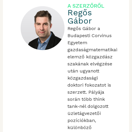
A SZERZŐRŐL
Regős
Gábor
Regős Gábor a
Budapesti Corvinus
Egyetem
gazdaságmatematikai
elemző közgazdász
szakának elvégzése
után ugyanott
közgazdasági
doktori fokozatot is
szerzett. Pályája
során több think
tank-nél dolgozott
üzletágvezetői
pozíciókban,
különböző