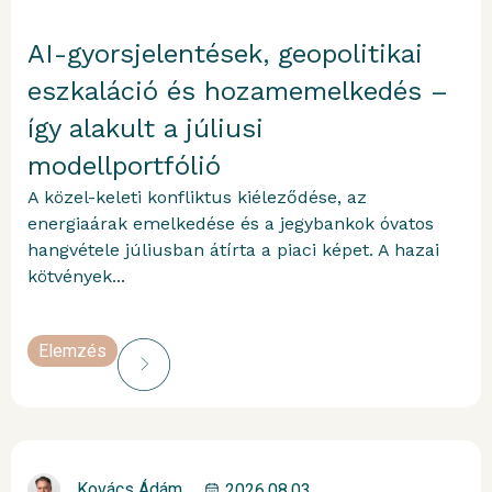
AI-gyorsjelentések, geopolitikai
eszkaláció és hozamemelkedés –
így alakult a júliusi
modellportfólió
A közel-keleti konfliktus kiéleződése, az
energiaárak emelkedése és a jegybankok óvatos
hangvétele júliusban átírta a piaci képet. A hazai
kötvények...
Elemzés
Kovács Ádám
2026.08.03.