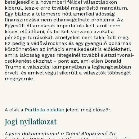
beteljesedik; a novemberi félidei választásokon
kiderül, lesz-e erre további megerősítő mandátum.
Egy biztos: a tetemesre nőtt amerikai adósság
finanszírozása nem elhanyagolható probléma. Az
Egyesült Államoknak importálnia kell, amit nem
képes előállítani, és be kell vonzania azokat a
pénzügyi forrásokat, amelyeket nem takarított meg.
Ez pedig a védővámoknak és egy gyengülő dollárnak
köszönhetően az infláció emelkedését is előidézheti,
ami a lakosság egyes rétegeinél további életszínvonal-
csökkenést okozhat – pont azt, ami ellen Donald
Trump a választási kampányában a leghangosabban
érvelt, és amivel végül sikerült a választók többségét
megnyernie.
A cikk a
Portfolio oldalán
jelent meg először.
Jogi nyilatkozat
A jelen dokumentumot a Gránit Alapkezelő Zrt.