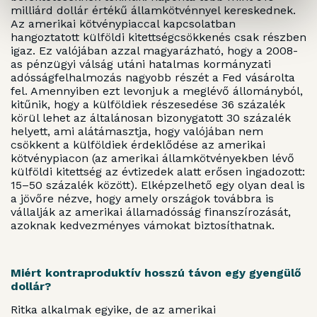
milliárd dollár értékű államkötvénnyel kereskednek.
Az amerikai kötvénypiaccal kapcsolatban
hangoztatott külföldi kitettségcsökkenés csak részben
igaz. Ez valójában azzal magyarázható, hogy a 2008-
as pénzügyi válság utáni hatalmas kormányzati
adósságfelhalmozás nagyobb részét a Fed vásárolta
fel. Amennyiben ezt levonjuk a meglévő állományból,
kitűnik, hogy a külföldiek részesedése 36 százalék
körül lehet az általánosan bizonygatott 30 százalék
helyett, ami alátámasztja, hogy valójában nem
csökkent a külföldiek érdeklődése az amerikai
kötvénypiacon (az amerikai államkötvényekben lévő
külföldi kitettség az évtizedek alatt erősen ingadozott:
15–50 százalék között). Elképzelhető egy olyan deal is
a jövőre nézve, hogy amely országok továbbra is
vállalják az amerikai államadósság finanszírozását,
azoknak kedvezményes vámokat biztosíthatnak.
Miért kontraproduktív hosszú távon egy gyengülő
dollár?
Ritka alkalmak egyike, de az amerikai