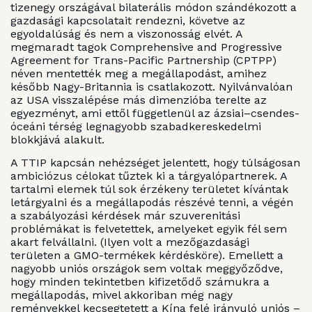
tizenegy országával bilaterális módon szándékozott a
gazdasági kapcsolatait rendezni, követve az
egyoldalúság és nem a viszonosság elvét. A
megmaradt tagok Comprehensive and Progressive
Agreement for Trans-Pacific Partnership (CPTPP)
néven mentették meg a megállapodást, amihez
később Nagy-Britannia is csatlakozott. Nyilvánvalóan
az USA visszalépése más dimenzióba terelte az
egyezményt, ami ettől függetlenül az ázsiai–csendes-
óceáni térség legnagyobb szabadkereskedelmi
blokkjává alakult.
A TTIP kapcsán nehézséget jelentett, hogy túlságosan
ambiciózus célokat tűztek ki a tárgyalópartnerek. A
tartalmi elemek túl sok érzékeny területet kívántak
letárgyalni és a megállapodás részévé tenni, a végén
a szabályozási kérdések már szuverenitási
problémákat is felvetettek, amelyeket egyik fél sem
akart felvállalni. (Ilyen volt a mezőgazdasági
területen a GMO-termékek kérdésköre). Emellett a
nagyobb uniós országok sem voltak meggyőződve,
hogy minden tekintetben kifizetődő számukra a
megállapodás, mivel akkoriban még nagy
reményekkel kecsegtetett a Kína felé irányuló uniós –