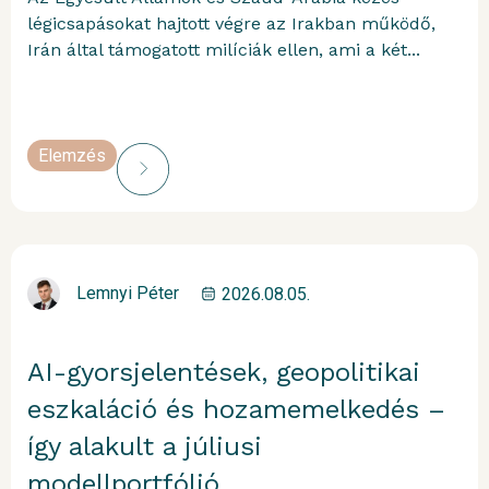
légicsapásokat hajtott végre az Irakban működő,
Irán által támogatott milíciák ellen, ami a két...
Elemzés
Lemnyi Péter
2026.08.05.
AI-gyorsjelentések, geopolitikai
eszkaláció és hozamemelkedés –
így alakult a júliusi
modellportfólió