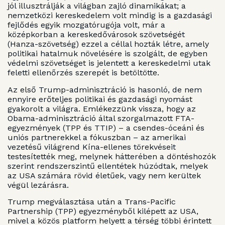
jól illusztrálják a világban zajló dinamikákat; a
nemzetközi kereskedelem volt mindig is a gazdasági
fejlődés egyik mozgatórugója volt, már a
középkorban a kereskedővárosok szövetségét
(Hanza-szövetség) ezzel a céllal hozták létre, amely
politikai hatalmuk növelésére is szolgált, de egyben
védelmi szövetséget is jelentett a kereskedelmi utak
feletti ellenőrzés szerepét is betöltötte.
Az első Trump-adminisztráció is hasonló, de nem
ennyire erőteljes politikai és gazdasági nyomást
gyakorolt a világra. Emlékezzünk vissza, hogy az
Obama-adminisztráció által szorgalmazott FTA-
egyezmények (TPP és TTIP) – a csendes-óceáni és
uniós partnerekkel a fókuszban – az amerikai
vezetésű világrend Kína-ellenes törekvéseit
testesítették meg, melynek hátterében a döntéshozók
szerint rendszerszintű ellentétek húzódtak, melyek
az USA számára rövid életűek, vagy nem kerültek
végül lezárásra.
Trump megválasztása után a Trans-Pacific
Partnership (TPP) egyezményből kilépett az USA,
mivel a közös platform helyett a térség többi érintett