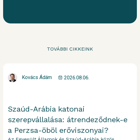
TOVÁBBI CIKKEINK
Kovács Ádám
2026.08.06.
Szaúd-Arábia katonai
szerepvállalása: átrendeződnek-e
a Perzsa-öböl erőviszonyai?
Az Egyesült Államok és Szaúd-Arábia közös