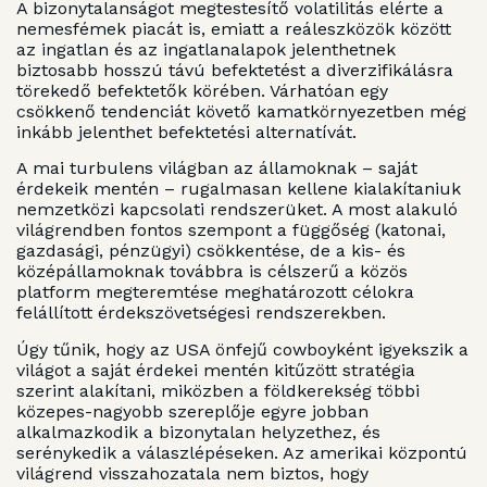
A bizonytalanságot megtestesítő volatilitás elérte a
nemesfémek piacát is, emiatt a reáleszközök között
az ingatlan és az ingatlanalapok jelenthetnek
biztosabb hosszú távú befektetést a diverzifikálásra
törekedő befektetők körében. Várhatóan egy
csökkenő tendenciát követő kamatkörnyezetben még
inkább jelenthet befektetési alternatívát.
A mai turbulens világban az államoknak – saját
érdekeik mentén – rugalmasan kellene kialakítaniuk
nemzetközi kapcsolati rendszerüket. A most alakuló
világrendben fontos szempont a függőség (katonai,
gazdasági, pénzügyi) csökkentése, de a kis- és
középállamoknak továbbra is célszerű a közös
platform megteremtése meghatározott célokra
felállított érdekszövetségesi rendszerekben.
Úgy tűnik, hogy az USA önfejű cowboyként igyekszik a
világot a saját érdekei mentén kitűzött stratégia
szerint alakítani, miközben a földkerekség többi
közepes-nagyobb szereplője egyre jobban
alkalmazkodik a bizonytalan helyzethez, és
serénykedik a válaszlépéseken. Az amerikai központú
világrend visszahozatala nem biztos, hogy