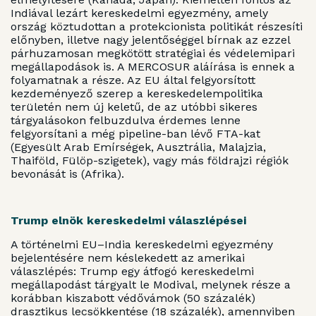
Indiával lezárt kereskedelmi egyezmény, amely
ország köztudottan a protekcionista politikát részesíti
előnyben, illetve nagy jelentőséggel bírnak az ezzel
párhuzamosan megkötött stratégiai és védelemipari
megállapodások is. A MERCOSUR aláírása is ennek a
folyamatnak a része. Az EU által felgyorsított
kezdeményező szerep a kereskedelempolitika
területén nem új keletű, de az utóbbi sikeres
tárgyalásokon felbuzdulva érdemes lenne
felgyorsítani a még pipeline-ban lévő FTA-kat
(Egyesült Arab Emírségek, Ausztrália, Malajzia,
Thaiföld, Fülöp-szigetek), vagy más földrajzi régiók
bevonását is (Afrika).
Trump elnök kereskedelmi válaszlépései
A történelmi EU–India kereskedelmi egyezmény
bejelentésére nem késlekedett az amerikai
válaszlépés: Trump egy átfogó kereskedelmi
megállapodást tárgyalt le Modival, melynek része a
korábban kiszabott védővámok (50 százalék)
drasztikus lecsökkentése (18 százalék), amennyiben