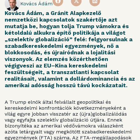
Kovács Ádám
Kovács Ádám, a Gránit Alapkezelő
nemzetközi kapcsolatok szakértője azt
mutatja be, hogyan tolja Trump vámokra és
kétoldalú alkukra építő politikája a világot
„szelektív globalizáció” felé: felgyorsulnak a
szabadkereskedelmi egyezmények, nő a
blokkosodás, és újraíródnak a lojalitási
viszonyok. Az elemzés közérthetően
végigveszi az EU–Kína kereskedelmi
feszültségeit, a transzatlanti kapcsolat
realitásait, valamint a dollárdominancia és az
amerikai adósság hosszú távú kockázatait.
A Trump elnök által felvállalt geopolitikai és
kereskedelmi konfrontációk következményeként a
világ egyre jobban visszatér az (újra)globalizálódás
vagy egyfajta szelektív globalizáció útjára. Ennek
bizonyítéka az amerikai védővámokra válaszként
azóta letárgyalt vagy megkötött szabadkereskedelmi
egyezmények (FTA) száma. Az FTA-megállapodások