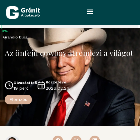
0%
Grandio blog
Az önfejű cowboy átrendezi a világot
Közzétéve:
Olvasási idő
2026.02.24.
19 perc
Elemzés