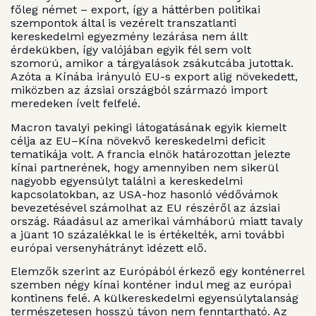
főleg német – export, így a háttérben politikai
szempontok által is vezérelt transzatlanti
kereskedelmi egyezmény lezárása nem állt
érdekükben, így valójában egyik fél sem volt
szomorú, amikor a tárgyalások zsákutcába jutottak.
Azóta a Kínába irányuló EU-s export alig növekedett,
miközben az ázsiai országból származó import
meredeken ívelt felfelé.
Macron tavalyi pekingi látogatásának egyik kiemelt
célja az EU–Kína növekvő kereskedelmi deficit
tematikája volt. A francia elnök határozottan jelezte
kínai partnerének, hogy amennyiben nem sikerül
nagyobb egyensúlyt találni a kereskedelmi
kapcsolatokban, az USA-hoz hasonló védővámok
bevezetésével számolhat az EU részéről az ázsiai
ország. Ráadásul az amerikai vámháború miatt tavaly
a jüant 10 százalékkal le is értékelték, ami további
európai versenyhátrányt idézett elő.
Elemzők szerint az Európából érkező egy konténerrel
szemben négy kínai konténer indul meg az európai
kontinens felé. A külkereskedelmi egyensúlytalanság
természetesen hosszú távon nem fenntartható. Az