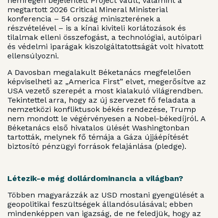
nemrégen bejelentett Project Vault, valamint a
megtartott 2026 Critical Mineral Ministerial
konferencia – 54 ország miniszterének a
részvételével – is a kínai kiviteli korlátozások és
tilalmak elleni összefogást, a technológiai, autóipari
és védelmi iparágak kiszolgáltatottságát volt hivatott
ellensúlyozni.
A Davosban megalakult Béketanács megfelelően
képviselheti az „America First” elvet, megerősítve az
USA vezető szerepét a most kialakuló világrendben.
Tekintettel arra, hogy az új szervezet fő feladata a
nemzetközi konfliktusok békés rendezése, Trump
nem mondott le végérvényesen a Nobel-békedíjról. A
Béketanács első hivatalos ülését Washingtonban
tartották, melynek fő témája a Gáza újjáépítését
biztosító pénzügyi források felajánlása (pledge).
Létezik-e még dollárdominancia a világban?
Többen magyarázzák az USD mostani gyengülését a
geopolitikai feszültségek állandósulásával; ebben
mindenképpen van igazság, de ne feledjük, hogy az