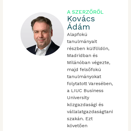
A SZERZŐRŐL
Kovács
Ádám
Alapfokú
tanulmányait
részben külföldön,
Madridban és
Milánóban végezte,
majd felsőfokú
tanulmányokat
folytatott Varesében,
a LIUC Business
University
közgazdasági és
vállalatgazdaságtani
szakán. Ezt
követően