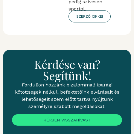
pedig szívesen
sportol.
SZERZŐ CIKKEI
Kérdése van?
Segítünk!
Forduljon hozzánk bizalommal! Iparági
kötöttségek nélkül, befektetőink elvárásait és
lehetőségeit szem előtt tartva nyújtunk
személyre szabott megoldásokat.
KÉRJEN VISSZAHÍVÁST