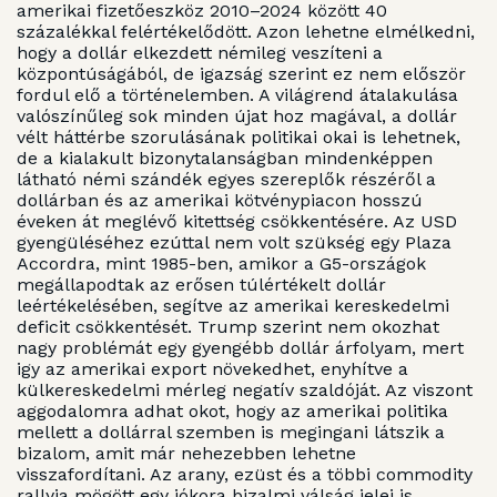
amerikai fizetőeszköz 2010–2024 között 40
százalékkal felértékelődött. Azon lehetne elmélkedni,
hogy a dollár elkezdett némileg veszíteni a
központúságából, de igazság szerint ez nem először
fordul elő a történelemben. A világrend átalakulása
valószínűleg sok minden újat hoz magával, a dollár
vélt háttérbe szorulásának politikai okai is lehetnek,
de a kialakult bizonytalanságban mindenképpen
látható némi szándék egyes szereplők részéről a
dollárban és az amerikai kötvénypiacon hosszú
éveken át meglévő kitettség csökkentésére. Az USD
gyengüléséhez ezúttal nem volt szükség egy Plaza
Accordra, mint 1985-ben, amikor a G5-országok
megállapodtak az erősen túlértékelt dollár
leértékelésében, segítve az amerikai kereskedelmi
deficit csökkentését. Trump szerint nem okozhat
nagy problémát egy gyengébb dollár árfolyam, mert
igy az amerikai export növekedhet, enyhítve a
külkereskedelmi mérleg negatív szaldóját. Az viszont
aggodalomra adhat okot, hogy az amerikai politika
mellett a dollárral szemben is megingani látszik a
bizalom, amit már nehezebben lehetne
visszafordítani. Az arany, ezüst és a többi commodity
rallyja mögött egy jókora bizalmi válság jelei is