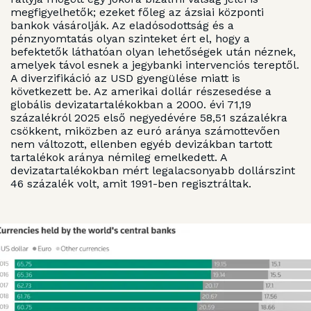
megfigyelhetők; ezeket főleg az ázsiai központi
bankok vásárolják. Az eladósodottság és a
pénznyomtatás olyan szinteket ért el, hogy a
befektetők láthatóan olyan lehetőségek után néznek,
amelyek távol esnek a jegybanki intervenciós tereptől.
A diverzifikáció az USD gyengülése miatt is
következett be. Az amerikai dollár részesedése a
globális devizatartalékokban a 2000. évi 71,19
százalékról 2025 első negyedévére 58,51 százalékra
csökkent, miközben az euró aránya számottevően
nem változott, ellenben egyéb devizákban tartott
tartalékok aránya némileg emelkedett. A
devizatartalékokban mért legalacsonyabb dollárszint
46 százalék volt, amit 1991-ben regisztráltak.