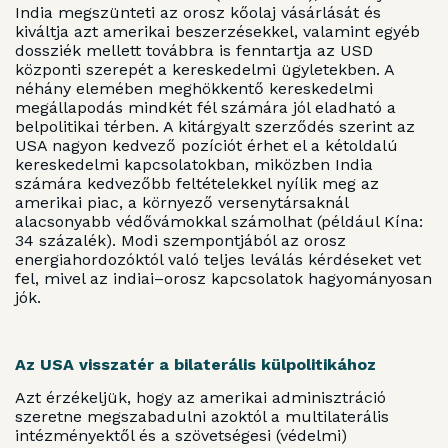
India megszünteti az orosz kőolaj vásárlását és
kiváltja azt amerikai beszerzésekkel, valamint egyéb
dossziék mellett továbbra is fenntartja az USD
központi szerepét a kereskedelmi ügyletekben. A
néhány elemében meghökkentő kereskedelmi
megállapodás mindkét fél számára jól eladható a
belpolitikai térben. A kitárgyalt szerződés szerint az
USA nagyon kedvező pozíciót érhet el a kétoldalú
kereskedelmi kapcsolatokban, miközben India
számára kedvezőbb feltételekkel nyílik meg az
amerikai piac, a környező versenytársaknál
alacsonyabb védővámokkal számolhat (például Kína:
34 százalék). Modi szempontjából az orosz
energiahordozóktól való teljes leválás kérdéseket vet
fel, mivel az indiai–orosz kapcsolatok hagyományosan
jók.
Az USA visszatér a bilaterális külpolitikához
Azt érzékeljük, hogy az amerikai adminisztráció
szeretne megszabadulni azoktól a multilaterális
intézményektől és a szövetségesi (védelmi)