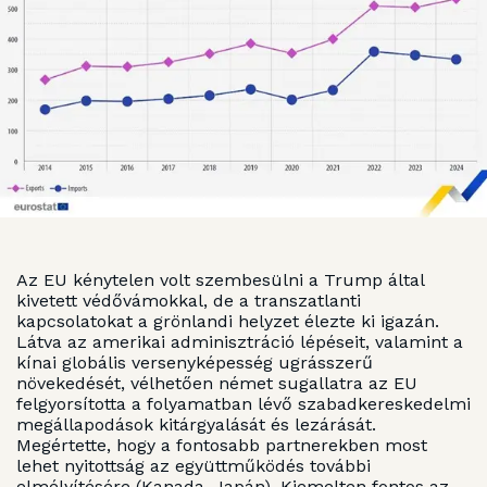
Az EU kénytelen volt szembesülni a Trump által
kivetett védővámokkal, de a transzatlanti
kapcsolatokat a grönlandi helyzet élezte ki igazán.
Látva az amerikai adminisztráció lépéseit, valamint a
kínai globális versenyképesség ugrásszerű
növekedését, vélhetően német sugallatra az EU
felgyorsította a folyamatban lévő szabadkereskedelmi
megállapodások kitárgyalását és lezárását.
Megértette, hogy a fontosabb partnerekben most
lehet nyitottság az együttműködés további
elmélyítésére (Kanada, Japán). Kiemelten fontos az