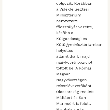
dolgozik. Korábban
a Vidékfejlesztési
Minisztérium
nemzetközi
főosztályát vezette,
később a
Külgazdasági és
Külügyminisztériumban
helyettes
államtitkári, majd
nagyköveti pozíciót
töltött be. A Római
Magyar
Nagykövetségen
misszióvezetőként
Olaszország mellett
Máltáért és San
Marinóért is felelt.
Munkája során