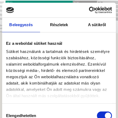
Beleegyezés
Részletek
A sütikről
Ez a weboldal sütiket használ
Az amerikai dollár továbbra is a legszélesebb körben
Sütiket használunk a tartalmak és hirdetések személyre
használt pénzeszköz a globális fizetésekben, a teljes
szabásához, közösségi funkciók biztosításához,
forgalom 50,49 százalékát teszi ki. A fentiekkel
kapcsolatban azonban érdemes kiemelni egy fontos
valamint weboldalforgalmunk elemzéséhez. Ezenkívül
szempontot: a globális válságok és a monetáris
közösségi média-, hirdető- és elemező partnereinkkel
lazítás a jegybanki mérlegek bővüléséhez vezetett. Ez
megosztjuk az Ön weboldalhasználatra vonatkozó
azt jelenti, hogy a tartalékokban tartott dollár
abszolút, névleges összege nőtt, miközben a
adatait, akik kombinálhatják az adatokat más olyan
portfólión belül a részesedése csökkent az arany és
adatokkal, amelyeket Ön adott meg számukra vagy az
más valuták felé történő diverzifikáció miatt.
Ön által használt más szolgáltatásokból gyűjtöttek.
A globális jegybanki tartalékok értéke a 2008-as
válság óta dinamikusan emelkedett, ezért egy sokkal
Hozzájárulás
nagyobb rész 58 százaléka nagyobb dollárösszeget
Elengedhetetlen
kiválasztása
feltételezett, mint a 20 évvel ezelőtti, alacsonyabb