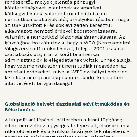
rendszertől, melyek jelentős pénzügyi
kötelezettségeket jelentenek az amerikai
költségvetésnek, valamint mentesülni azon
nemzetközi szabályok alól, amelyeket részben maga
az USA alakított ki és sok évtizeden keresztül
alkalmazott nemzeti érdekei becsatornázására,
valamint a nemzetközi biztonság garantálására. Az
igazsághoz hozzátartozik, hogy a WTO (Kereskedelmi
Világszervezet) működésével, főleg a 2001-es kínai
csatlakozás óta, már a korábbi amerikai
adminisztrációk is elégedetlenek voltak. Ennek alapja,
hogy véleményük szerint nem tudják megvédeni az
amerikai érdekeket, mivel a WTO szabályai nehezen
kezelik a nem piaci alapokon működő, kínai állam
által vezérelt tervgazdaságot.
Globalizáció helyett gazdasági együttműködés és
Béketanács
A külpolitikai lépések hátterében a kínai függőség
elleni nemzetközi egységes fellépés áll, elsősorban a
ritkaföldfémek és a kritikus ásványok tekintetében. A