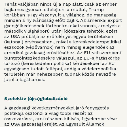
Tehát valójában nincs új a nap alatt, csak az ember
hajlamos gyorsan elfelejteni a múltat; Trump
korábban is így viszonyult a világhoz, de manapság
minden a nyilvánosság előtt zajlik. Az amerikai export
gyengélkedésének történelmi okai vannak, amelyek a
második világháború utáni időszakra tehetők, ezért
az USA próbálja az erőfölényét egyéb területeken
(katonai) érvényesíteni, mivel a kereskedelempolitikai
eszközök (védővámok) nem mindig elegendőek az
amerikai gazdaság erősítéséhez. Az EU-val szembeni
büntetőintézkedésekre válaszul, az EU-s hatáskörbe
tartozó (kereskedelempolitika) kérdésekben az EU
egységesen tudott fellépni, addig a védelempolitika
területén már nehezebben tudnak közös nevezőre
jutni a tagállamok.
Szelektív (újra)globalizáció
A gazdasági következményekkel járó fenyegetés
politikája ösztönzi a világ többi részét az
összezárásra, ami részben kihívás, figyelembe véve
az USA gazdasági erejét. Az Egyesült Államok