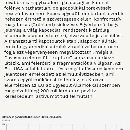
továbbra is nagyhatalom, gazdasági és katonai
fölénye vitathatatlan, de geopolitikai törekvéseit
hosszú távon nem képes egyedül fenntartani, ezért is
nehezen érthető a szövetségesek elleni konfrontatív
magatartás (Grönland) kiélezése. Egyértelmű, hogy
jelenleg a világ kapcsolati rendszerét kizárólag
bilaterális alapon értelmezi, elvárva a teljes lojalitást.
A transzatlanti kapcsolatok stabil alapokon állnak,
emiatt egy amerikai adminisztráció vélhetően nem
fogja ezt végérvényesen megváltoztatni, mégis a
Davosban elhíresült „rupture” korszaka elérkezni
látszik, ami felerősíti a fragmentációt a világban. Az
EU–USA kétoldalú áru- és szolgáltatáskereskedelem
jelentősen emelkedett az elmúlt évtizedben, ami
szoros együttműködést feltételez, és Kínával
ellentétben az EU az Egyesült Államokkal szemben
megközelítőleg 200 milliárd euró pozitív
kereskedelmi aktívumot tud felmutatni.