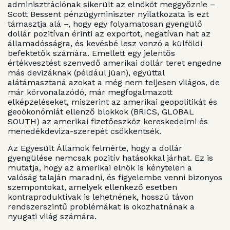
adminisztrációnak sikerült az elnököt meggyőznie –
Scott Bessent pénzügyminiszter nyilatkozata is ezt
támasztja alá –, hogy egy folyamatosan gyengülő
dollár pozitívan érinti az exportot, negatívan hat az
államadósságra, és kevésbé lesz vonzó a külföldi
befektetők számára. Emellett egy jelentős
értékvesztést szenvedő amerikai dollár teret engedne
más devizáknak (például jüan), egyúttal
alátámasztaná azokat a még nem teljesen világos, de
már körvonalazódó, már megfogalmazott
elképzeléseket, miszerint az amerikai geopolitikát és
geoökonómiát ellenző blokkok (BRICS, GLOBAL
SOUTH) az amerikai fizetőeszköz kereskedelmi és
menedékdeviza-szerepét csökkentsék.
Az Egyesült Államok felmérte, hogy a dollár
gyengülése nemcsak pozitív hatásokkal járhat. Ez is
mutatja, hogy az amerikai elnök is kénytelen a
valóság talaján maradni, és figyelembe venni bizonyos
szempontokat, amelyek ellenkező esetben
kontraproduktívak is lehetnének, hosszú távon
rendszerszintű problémákat is okozhatnának a
nyugati világ számára.