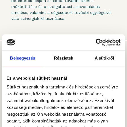
befektetők célja a szálloda további sikeres
működtetése és a szolgáltatási színvonalának
emelése, valamint a cégcsoport további egységeivel
való szinergiák kihasználása.
Beleegyezés
Részletek
A sütikről
Kövessen minket!
Ez a weboldal sütiket használ
Sütiket használunk a tartalmak és hirdetések személyre
szabásához, közösségi funkciók biztosításához,
valamint weboldalforgalmunk elemzéséhez. Ezenkívül
közösségi média-, hirdető- és elemező partnereinkkel
megosztjuk az Ön weboldalhasználatra vonatkozó
adatait, akik kombinálhatják az adatokat más olyan
A SZERZŐRŐL