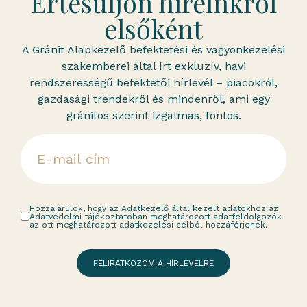
Értesüljön híreinkről
elsőként
A Gránit Alapkezelő befektetési és vagyonkezelési
szakemberei által írt exkluzív, havi
rendszerességű befektetői hírlevél – piacokról,
gazdasági trendekről és mindenről, ami egy
gránitos szerint izgalmas, fontos.
Hozzájárulok, hogy az Adatkezelő által kezelt adatokhoz az
Adatvédelmi tájékoztatóban meghatározott adatfeldolgozók
az ott meghatározott adatkezelési célból hozzáférjenek.
FELIRATKOZOM A HÍRLEVÉLRE