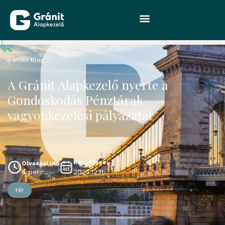
0%
Grandio blog
A Gránit Alapkezelő nyerte a
Gondoskodás Pénztárak
vagyonkezelési pályázatát
Közzétéve:
Olvasási idő
2025.12.11.
4 perc
Hír