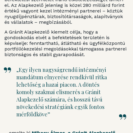
el. Az Alapkezelő jelenleg is közel 280 milliárd forint
értékű vagyont kezel intézményi partnerei – köztük
nyugdíjpénztárak, biztosítótársaságok, alapítványok
és vállalatok – megbízásából.
A Gránit Alapkezelő kiemelt célja, hogy a
gondoskodás elvét a befektetések területén is
képviselje: fenntartható, átlátható és ügyfélközpontú
portfóliókezelési megoldásokkal támogassa partnerei
biztonságos és stabil gyarapodását.
„Egy ilyen nagyságrendű intézményi
mandátum elnyerése rendkívül ritka
lehetőség a hazai piacon. A döntés
komoly szakmai elismerés a Gránit
Alapkezelő számára, és hosszú távú
növekedési stratégiánk egyik fontos
mérföldköve”
– emelte ki
Mikesy Álmos, a Gránit Alapkezelő