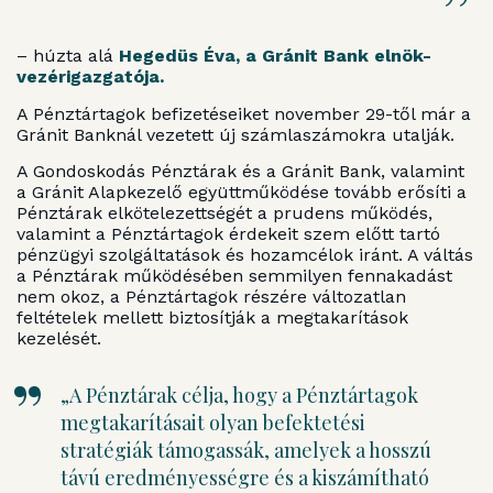
– húzta alá
Hegedüs Éva, a Gránit Bank elnök-
vezérigazgatója.
A Pénztártagok befizetéseiket november 29-től már a
Gránit Banknál vezetett új számlaszámokra utalják.
A Gondoskodás Pénztárak és a Gránit Bank, valamint
a Gránit Alapkezelő együttműködése tovább erősíti a
Pénztárak elkötelezettségét a prudens működés,
valamint a Pénztártagok érdekeit szem előtt tartó
pénzügyi szolgáltatások és hozamcélok iránt. A váltás
a Pénztárak működésében semmilyen fennakadást
nem okoz, a Pénztártagok részére változatlan
feltételek mellett biztosítják a megtakarítások
kezelését.
„A Pénztárak célja, hogy a Pénztártagok
megtakarításait olyan befektetési
stratégiák támogassák, amelyek a hosszú
távú eredményességre és a kiszámítható