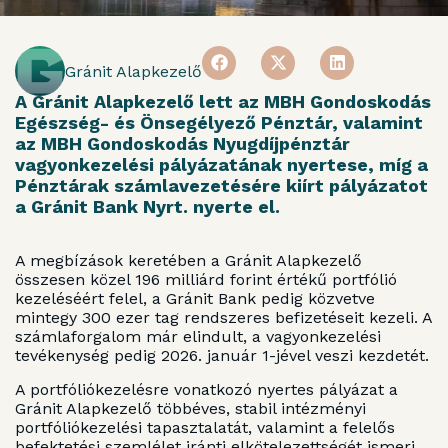
Gránit Alapkezelő
A Gránit Alapkezelő lett az MBH Gondoskodás
Egészség- és Önsegélyező Pénztár, valamint
az MBH Gondoskodás Nyugdíjpénztár
vagyonkezelési pályázatának nyertese, míg a
Pénztárak számlavezetésére kiírt pályázatot
a Gránit Bank Nyrt. nyerte el.
A megbízások keretében a Gránit Alapkezelő
összesen közel 196 milliárd forint értékű portfólió
kezeléséért felel, a Gránit Bank pedig közvetve
mintegy 300 ezer tag rendszeres befizetéseit kezeli. A
számlaforgalom már elindult, a vagyonkezelési
tevékenység pedig 2026. január 1-jével veszi kezdetét.
A portfóliókezelésre vonatkozó nyertes pályázat a
Gránit Alapkezelő többéves, stabil intézményi
portfóliókezelési tapasztalatát, valamint a felelős
befektetési szemlélet iránti elkötelezettségét ismeri