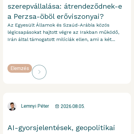
szerepvállalása: átrendeződnek-e
a Perzsa-öböl erőviszonyai?
Az Egyesült Államok és Szaúd-Arábia közös
légicsapásokat hajtott végre az Irakban működő,
Irán által támogatott milíciák ellen, ami a két...
Elemzés
Lemnyi Péter
2026.08.05.
AI-gyorsjelentések, geopolitikai