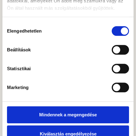
adatokkal, amelyeket Ön adott meg számukra vagy az
Gránit
Ön által használt más szolgáltatásokból gyűjtöttek.
Alapkezelő
SZERZŐ CIKKEI
Hozzájárulás
Elengedhetetlen
kiválasztása
Beállítások
Statisztikai
Kérdése van?
Marketing
Segítünk!
Forduljon hozzánk bizalommal! Iparági
Mindennek a megengedése
kötöttségek nélkül, befektetőink elvárásait és
lehetőségeit szem előtt tartva nyújtunk
személyre szabott megoldásokat.
Kiválasztás engedélyezése