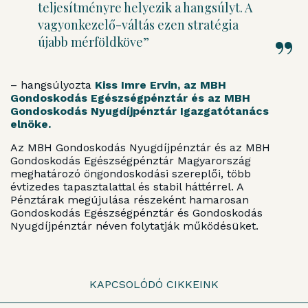
teljesítményre helyezik a hangsúlyt. A
vagyonkezelő-váltás ezen stratégia
újabb mérföldköve”
– hangsúlyozta
Kiss Imre Ervin, az MBH
Gondoskodás Egészségpénztár és az MBH
Gondoskodás Nyugdíjpénztár Igazgatótanács
elnöke.
Az MBH Gondoskodás Nyugdíjpénztár és az MBH
Gondoskodás Egészségpénztár Magyarország
meghatározó öngondoskodási szereplői, több
évtizedes tapasztalattal és stabil háttérrel. A
Pénztárak megújulása részeként hamarosan
Gondoskodás Egészségpénztár és Gondoskodás
Nyugdíjpénztár néven folytatják működésüket.
KAPCSOLÓDÓ CIKKEINK