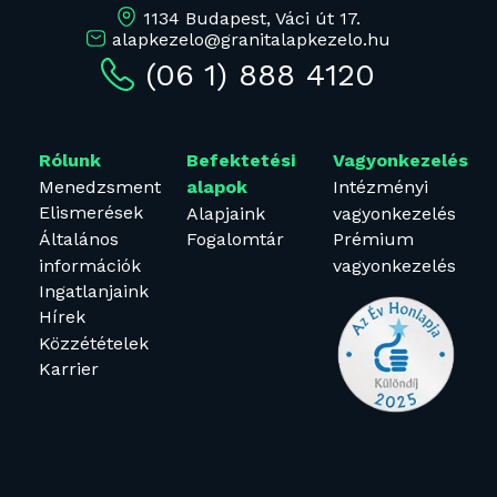
1134 Budapest, Váci út 17.
alapkezelo@granitalapkezelo.hu
(06 1) 888 4120
Rólunk
Befektetési
Vagyonkezelés
Menedzsment
Intézményi
alapok
Elismerések
Alapjaink
vagyonkezelés
Általános
Fogalomtár
Prémium
információk
vagyonkezelés
Ingatlanjaink
Hírek
Közzétételek
Karrier