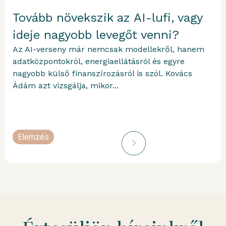
Tovább növekszik az AI-lufi, vagy
ideje nagyobb levegőt venni?
Az AI-verseny már nemcsak modellekről, hanem
adatközpontokról, energiaellátásról és egyre
nagyobb külső finanszírozásról is szól. Kovács
Ádám azt vizsgálja, mikor...
Elemzés
portfolioblogger