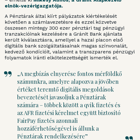
elnök-vezérigazgatója.
A Pénztárak által kiírt pályázatok kiértékelését
követően a számlavezetésre és ezzel közvetve
összesen mintegy 300 ezer pénztári tag pénzügyi
tranzakcióinak kezelésére a Gránit Bank ajánlata
került kiválasztásra, amellyel a hazai piacon első
digitális bank szolgáltatásainak magas színvonalát,
kedvező kondícióit, valamint a transzparens pénzügyi
folyamatok iránti elkötelezettségét ismerték el.
„A megbízás elnyerése fontos mérföldkő
számunkra, amelyre alapozva a jövőben
értéket teremtő digitális megoldások
bevezetését javasoljuk a Pénztárak
számára – többek között a qvik fizetés és
az AFR fizetési kérelmet együtt biztosító
FairPay fizetés azonnali
hozzáférhetőségével is állunk a
Pénztárak rendelkezésére”