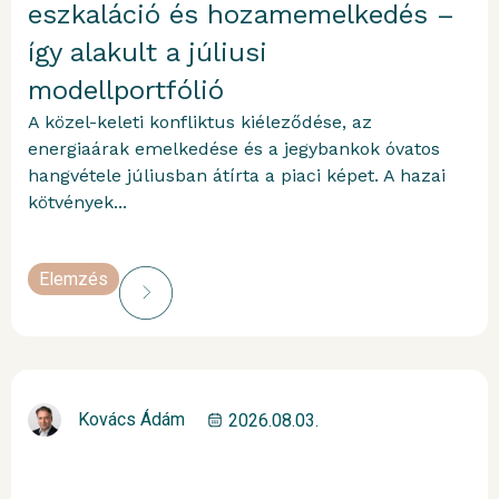
eszkaláció és hozamemelkedés –
így alakult a júliusi
modellportfólió
A közel-keleti konfliktus kiéleződése, az
energiaárak emelkedése és a jegybankok óvatos
hangvétele júliusban átírta a piaci képet. A hazai
kötvények...
Elemzés
Kovács Ádám
2026.08.03.