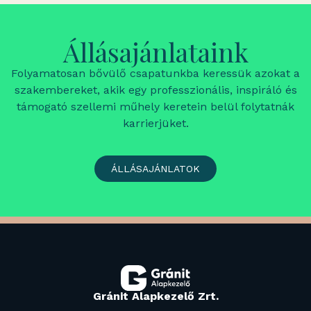
Állásajánlataink
Folyamatosan bővülő csapatunkba keressük azokat a
szakembereket, akik egy professzionális, inspiráló és
támogató szellemi műhely keretein belül folytatnák
karrierjüket.
ÁLLÁSAJÁNLATOK
Gránit Alapkezelő Zrt.