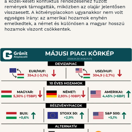
a közel-keleti konfliktus rendezéséhez fűzött
remények támogatták, miközben az olajár jelentősen
visszaesett. A kötvénypiacokon ugyanakkor nem volt
egységes irány: az amerikai hozamok enyhén
emelkedtek, a német és különösen a magyar hosszú
hozamok viszont csökkentek.