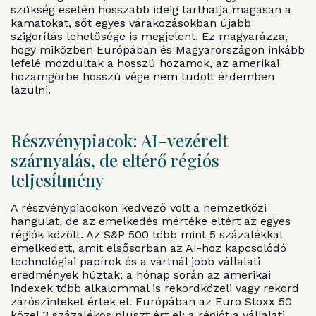
szükség esetén hosszabb ideig tarthatja magasan a
kamatokat, sőt egyes várakozásokban újabb
szigorítás lehetősége is megjelent. Ez magyarázza,
hogy miközben Európában és Magyarországon inkább
lefelé mozdultak a hosszú hozamok, az amerikai
hozamgörbe hosszú vége nem tudott érdemben
lazulni.
Részvénypiacok: AI-vezérelt
szárnyalás, de eltérő régiós
teljesítmény
A részvénypiacokon kedvező volt a nemzetközi
hangulat, de az emelkedés mértéke eltért az egyes
régiók között. Az S&P 500 több mint 5 százalékkal
emelkedett, amit elsősorban az AI-hoz kapcsolódó
technológiai papírok és a vártnál jobb vállalati
eredmények húztak; a hónap során az amerikai
indexek több alkalommal is rekordközeli vagy rekord
zárószinteket értek el. Európában az Euro Stoxx 50
közel 3 százalékos pluszt ért el: a régiót a vállalati