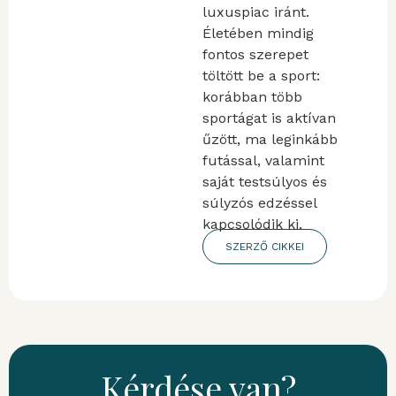
luxuspiac iránt.
Életében mindig
fontos szerepet
töltött be a sport:
korábban több
sportágat is aktívan
űzött, ma leginkább
futással, valamint
saját testsúlyos és
súlyzós edzéssel
kapcsolódik ki.
SZERZŐ CIKKEI
Kérdése van?