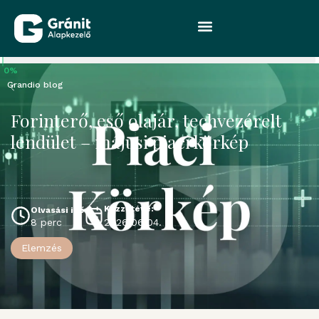
0%
Grandio blog
Forinterő, eső olajár, techvezérelt
lendület – májusi piaci körkép
Közzétéve:
Olvasási idő
2026.06.04.
8 perc
Elemzés