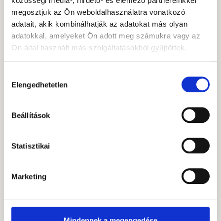
közösségi média-, hirdető- és elemező partnereinkkel
Budapesti Corvinus
megosztjuk az Ön weboldalhasználatra vonatkozó
Egyetemen
adatait, akik kombinálhatják az adatokat más olyan
gazdálkodás és
adatokkal, amelyeket Ön adott meg számukra vagy az
menedzsment
Ön által használt más szolgáltatásokból gyűjtöttek.
szakon végezte,
majd az Eötvös
Hozzájárulás
Loránd
Elengedhetetlen
kiválasztása
Tudományegyetemen
szerzett diplomát
pénzügy
Beállítások
mesterszakon,
befektetéselemzés
Statisztikai
specializációval,
valamint a
Budapest
Marketing
Investment Club
alumni tagja. A
Gránit
Alapkezelőhöz
Mindennek a megengedése