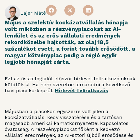
Lajer Máté
Május a szelektív kockázatvállalás hónapja
volt: miközben a részvénypiacokat az AI-
lendület és az erős vállalati eredmények
rekordközelbe hajtották, az olaj 18,5
százalékot esett, a forint tovább erősödött, a
magyar kötvénypiac pedig a régió egyik
legjobb hónapját zárta.
Ezt az összefoglalót először hírlevél-feliratkozóinknak
küldtük ki. Ha nem szeretne lemaradni a következő
havi piaci körképről:
Hírlevél-feliratkozás
Májusban a piacokon egyszerre volt jelen a
kockázatvállalási kedv visszatérése és a tartósan
magasabb amerikai kamatkörnyezettel kapcsolatos
óvatosság. A részvénypiacokat főként a kedvező
vállalati eredmények, az AI-sztori újbóli erősödése és