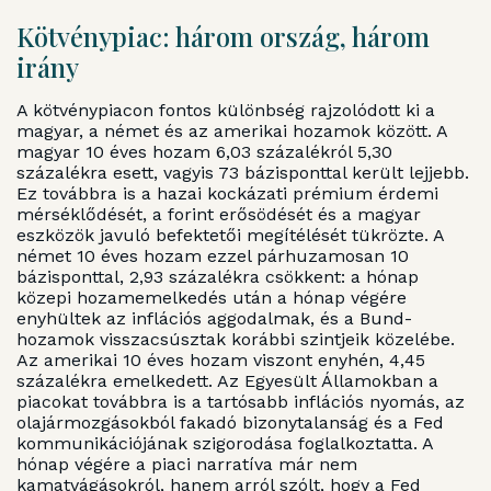
Kötvénypiac: három ország, három
irány
A kötvénypiacon fontos különbség rajzolódott ki a
magyar, a német és az amerikai hozamok között. A
magyar 10 éves hozam 6,03 százalékról 5,30
százalékra esett, vagyis 73 bázisponttal került lejjebb.
Ez továbbra is a hazai kockázati prémium érdemi
mérséklődését, a forint erősödését és a magyar
eszközök javuló befektetői megítélését tükrözte. A
német 10 éves hozam ezzel párhuzamosan 10
bázisponttal, 2,93 százalékra csökkent: a hónap
közepi hozamemelkedés után a hónap végére
enyhültek az inflációs aggodalmak, és a Bund-
hozamok visszacsúsztak korábbi szintjeik közelébe.
Az amerikai 10 éves hozam viszont enyhén, 4,45
százalékra emelkedett. Az Egyesült Államokban a
piacokat továbbra is a tartósabb inflációs nyomás, az
olajármozgásokból fakadó bizonytalanság és a Fed
kommunikációjának szigorodása foglalkoztatta. A
hónap végére a piaci narratíva már nem
kamatvágásokról, hanem arról szólt, hogy a Fed