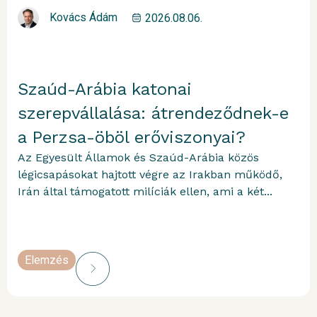
Kovács Ádám
2026.08.06.
Szaúd-Arábia katonai
szerepvállalása: átrendeződnek-e
a Perzsa-öböl erőviszonyai?
Az Egyesült Államok és Szaúd-Arábia közös
légicsapásokat hajtott végre az Irakban működő,
Irán által támogatott milíciák ellen, ami a két...
Elemzés