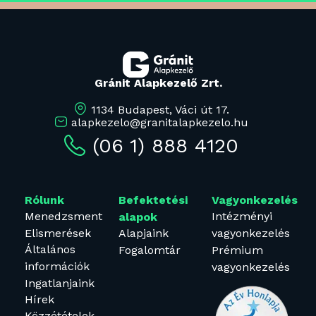
Gránit Alapkezelő Zrt.
1134 Budapest, Váci út 17.
alapkezelo@granitalapkezelo.hu
(06 1) 888 4120
Rólunk
Befektetési
Vagyonkezelés
Menedzsment
Intézményi
alapok
Elismerések
Alapjaink
vagyonkezelés
Általános
Fogalomtár
Prémium
információk
vagyonkezelés
Ingatlanjaink
Hírek
Közzétételek