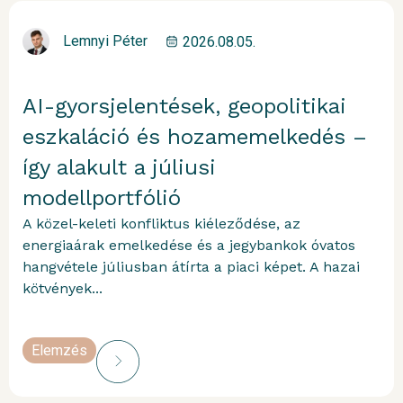
Lemnyi Péter
2026.08.05.
AI-gyorsjelentések, geopolitikai
eszkaláció és hozamemelkedés –
így alakult a júliusi
modellportfólió
A közel-keleti konfliktus kiéleződése, az
energiaárak emelkedése és a jegybankok óvatos
hangvétele júliusban átírta a piaci képet. A hazai
kötvények...
Elemzés