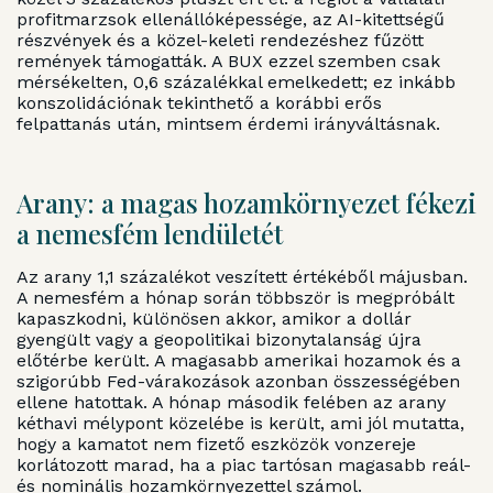
profitmarzsok ellenállóképessége, az AI-kitettségű
részvények és a közel-keleti rendezéshez fűzött
remények támogatták. A BUX ezzel szemben csak
mérsékelten, 0,6 százalékkal emelkedett; ez inkább
konszolidációnak tekinthető a korábbi erős
felpattanás után, mintsem érdemi irányváltásnak.
Arany: a magas hozamkörnyezet fékezi
a nemesfém lendületét
Az arany 1,1 százalékot veszített értékéből májusban.
A nemesfém a hónap során többször is megpróbált
kapaszkodni, különösen akkor, amikor a dollár
gyengült vagy a geopolitikai bizonytalanság újra
előtérbe került. A magasabb amerikai hozamok és a
szigorúbb Fed-várakozások azonban összességében
ellene hatottak. A hónap második felében az arany
kéthavi mélypont közelébe is került, ami jól mutatta,
hogy a kamatot nem fizető eszközök vonzereje
korlátozott marad, ha a piac tartósan magasabb reál-
és nominális hozamkörnyezettel számol.