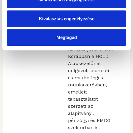
2024-ben
csatlakozott, ahol a
Kiválasztás engedélyezése
marketingcsapat
tagjaként
befektetési fókuszú
Megtagad
tartalmakért és
kampányokért felel.
Korábban a HOLD
Alapkezelőnél
dolgozott elemzői
és marketinges
munkakörökben,
emellett
tapasztalatot
szerzett az
alapítványi,
pénzügyi és FMCG
szektorban is.