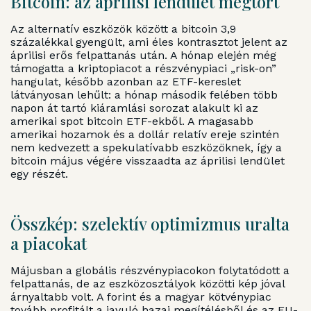
Bitcoin: az áprilisi lendület megtört
Az alternatív eszközök között a bitcoin 3,9
százalékkal gyengült, ami éles kontrasztot jelent az
áprilisi erős felpattanás után. A hónap elején még
támogatta a kriptopiacot a részvénypiaci „risk-on”
hangulat, később azonban az ETF-kereslet
látványosan lehűlt: a hónap második felében több
napon át tartó kiáramlási sorozat alakult ki az
amerikai spot bitcoin ETF-ekből. A magasabb
amerikai hozamok és a dollár relatív ereje szintén
nem kedvezett a spekulatívabb eszközöknek, így a
bitcoin május végére visszaadta az áprilisi lendület
egy részét.
Összkép: szelektív optimizmus uralta
a piacokat
Májusban a globális részvénypiacokon folytatódott a
felpattanás, de az eszközosztályok közötti kép jóval
árnyaltabb volt. A forint és a magyar kötvénypiac
tovább profitált a javuló hazai megítélésből és az EU-