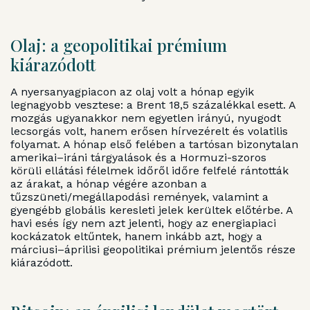
Olaj: a geopolitikai prémium
kiárazódott
A nyersanyagpiacon az olaj volt a hónap egyik
legnagyobb vesztese: a Brent 18,5 százalékkal esett. A
mozgás ugyanakkor nem egyetlen irányú, nyugodt
lecsorgás volt, hanem erősen hírvezérelt és volatilis
folyamat. A hónap első felében a tartósan bizonytalan
amerikai–iráni tárgyalások és a Hormuzi-szoros
körüli ellátási félelmek időről időre felfelé rántották
az árakat, a hónap végére azonban a
tűzszüneti/megállapodási remények, valamint a
gyengébb globális keresleti jelek kerültek előtérbe. A
havi esés így nem azt jelenti, hogy az energiapiaci
kockázatok eltűntek, hanem inkább azt, hogy a
márciusi–áprilisi geopolitikai prémium jelentős része
kiárazódott.