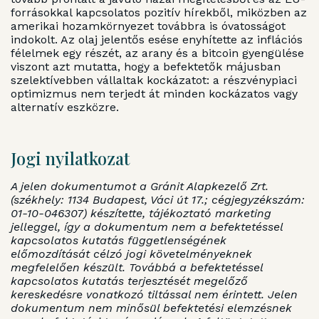
forrásokkal kapcsolatos pozitív hírekből, miközben az
amerikai hozamkörnyezet továbbra is óvatosságot
indokolt. Az olaj jelentős esése enyhítette az inflációs
félelmek egy részét, az arany és a bitcoin gyengülése
viszont azt mutatta, hogy a befektetők májusban
szelektívebben vállaltak kockázatot: a részvénypiaci
optimizmus nem terjedt át minden kockázatos vagy
alternatív eszközre.
Jogi nyilatkozat
A jelen dokumentumot a Gránit Alapkezelő Zrt.
(székhely: 1134 Budapest, Váci út 17.; cégjegyzékszám:
01-10-046307) készítette, tájékoztató marketing
jelleggel, így a dokumentum nem a befektetéssel
kapcsolatos kutatás függetlenségének
előmozdítását célzó jogi követelményeknek
megfelelően készült. Továbbá a befektetéssel
kapcsolatos kutatás terjesztését megelőző
kereskedésre vonatkozó tiltással nem érintett. Jelen
dokumentum nem minősül befektetési elemzésnek