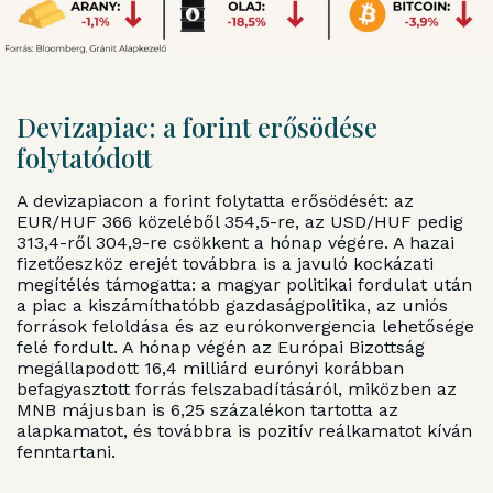
Devizapiac: a forint erősödése
folytatódott
A devizapiacon a forint folytatta erősödését: az
EUR/HUF 366 közeléből 354,5-re, az USD/HUF pedig
313,4-ről 304,9-re csökkent a hónap végére. A hazai
fizetőeszköz erejét továbbra is a javuló kockázati
megítélés támogatta: a magyar politikai fordulat után
a piac a kiszámíthatóbb gazdaságpolitika, az uniós
források feloldása és az eurókonvergencia lehetősége
felé fordult. A hónap végén az Európai Bizottság
megállapodott 16,4 milliárd eurónyi korábban
befagyasztott forrás felszabadításáról, miközben az
MNB májusban is 6,25 százalékon tartotta az
alapkamatot, és továbbra is pozitív reálkamatot kíván
fenntartani.