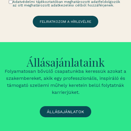
Adatvédelmi tájékoztatóban meghatározott adatfeldolgozók
az ott meghatározott adatkezelési célból hozzáférjenek.
FELIRATKOZOM A HÍRLEVÉLRE
Állásajánlataink
Folyamatosan bővülő csapatunkba keressük azokat a
szakembereket, akik egy professzionális, inspiráló és
támogató szellemi műhely keretein belül folytatnák
karrierjüket.
ÁLLÁSAJÁNLATOK