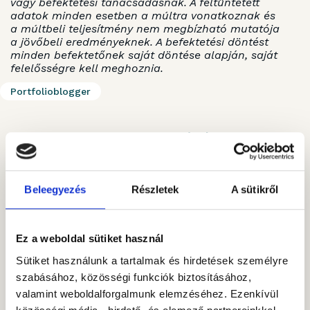
vagy befektetési tanácsadásnak. A feltüntetett
adatok minden esetben a múltra vonatkoznak és
a múltbeli teljesítmény nem megbízható mutatója
a jövőbeli eredményeknek. A befektetési döntést
minden befektetőnek saját döntése alapján, saját
felelősségre kell meghoznia.
Portfolioblogger
Kövessen minket!
Beleegyezés
Részletek
A sütikről
Ez a weboldal sütiket használ
A SZERZŐRŐL
Sütiket használunk a tartalmak és hirdetések személyre
Lajer Máté
szabásához, közösségi funkciók biztosításához,
Alapfokú
valamint weboldalforgalmunk elemzéséhez. Ezenkívül
tanulmányait a