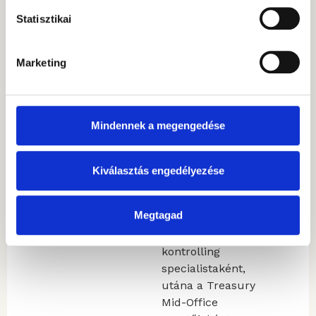
és CFA képzések
Statisztikai
sikeres teljesítésével
bővítette pénzpiaci
Marketing
ismereteit. 15 éves
tapasztalata van a
banki és pénzügyi
szektorban,
Mindennek a megengedése
különösen a
tőkepiacokon.
Pályafutását tőzsdei
Kiválasztás engedélyezése
kereskedőként
kezdte, majd
Megtagad
magyar bankoknál
dolgozott először
kontrolling
specialistaként,
utána a Treasury
Mid-Office