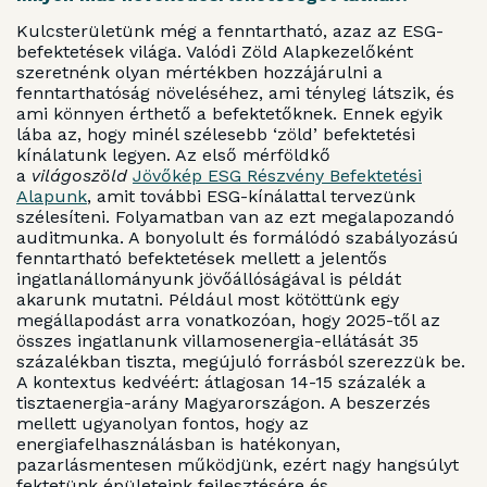
Kulcsterületünk még a fenntartható, azaz az ESG-
befektetések világa. Valódi Zöld Alapkezelőként
szeretnénk olyan mértékben hozzájárulni a
fenntarthatóság növeléséhez, ami tényleg látszik, és
ami könnyen érthető a befektetőknek. Ennek egyik
lába az, hogy minél szélesebb ‘zöld’ befektetési
kínálatunk legyen. Az első mérföldkő
a
világoszöld
Jövőkép ESG Részvény Befektetési
Alapunk
, amit további ESG-kínálattal tervezünk
szélesíteni. Folyamatban van az ezt megalapozandó
auditmunka. A bonyolult és formálódó szabályozású
fenntartható befektetések mellett a jelentős
ingatlanállományunk jövőállóságával is példát
akarunk mutatni. Például most kötöttünk egy
megállapodást arra vonatkozóan, hogy 2025-től az
összes ingatlanunk villamosenergia-ellátását 35
százalékban tiszta, megújuló forrásból szerezzük be.
A kontextus kedvéért: átlagosan 14-15 százalék a
tisztaenergia-arány Magyarországon. A beszerzés
mellett ugyanolyan fontos, hogy az
energiafelhasználásban is hatékonyan,
pazarlásmentesen működjünk, ezért nagy hangsúlyt
fektetünk épületeink fejlesztésére és