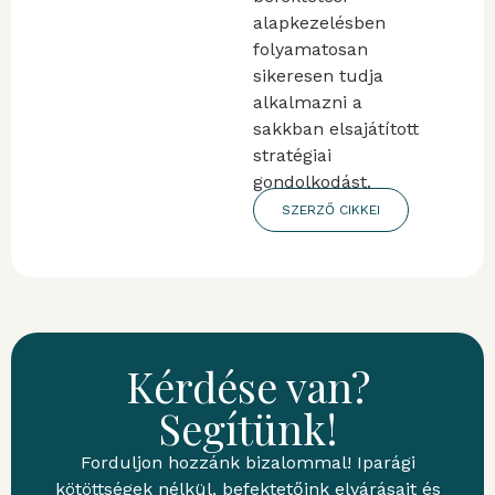
alapkezelésben
folyamatosan
sikeresen tudja
alkalmazni a
sakkban elsajátított
stratégiai
gondolkodást.
SZERZŐ CIKKEI
Kérdése van?
Segítünk!
Forduljon hozzánk bizalommal! Iparági
kötöttségek nélkül, befektetőink elvárásait és