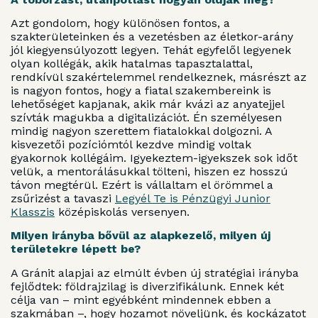
Azt gondolom, hogy különösen fontos, a
szakterületeinken és a vezetésben az életkor-arány
jól kiegyensúlyozott legyen. Tehát egyfelől legyenek
olyan kollégák, akik hatalmas tapasztalattal,
rendkívül szakértelemmel rendelkeznek, másrészt az
is nagyon fontos, hogy a fiatal szakembereink is
lehetőséget kapjanak, akik már kvázi az anyatejjel
szívták magukba a digitalizációt. Én személyesen
mindig nagyon szerettem fiatalokkal dolgozni. A
kisvezetői pozíciómtól kezdve mindig voltak
gyakornok kollégáim. Igyekeztem-igyekszek sok időt
velük, a mentorálásukkal tölteni, hiszen ez hosszú
távon megtérül. Ezért is vállaltam el örömmel a
zsűrizést a tavaszi
Legyél Te is Pénzügyi Junior
Klasszis
középiskolás versenyen.
Milyen irányba bővül az alapkezelő, milyen új
területekre lépett be?
A Gránit alapjai az elmúlt évben új stratégiai irányba
fejlődtek: földrajzilag is diverzifikálunk. Ennek két
célja van – mint egyébként mindennek ebben a
szakmában –, hogy hozamot növeljünk, és kockázatot