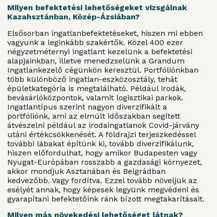
Milyen befektetési lehetőségeket vizsgálnak
Kazahsztánban, Közép-Ázsiában?
Elsősorban ingatlanbefektetéseket, hiszen mi ebben
vagyunk a leginkább szakértők. Közel 400 ezer
négyzetméternyi ingatlant kezelünk a befektetési
alapjainkban, illetve menedzselünk a Grandum
Ingatlankezelő cégünkön keresztül. Portfóliónkban
több különböző ingatlan-eszközosztály, tehát
épületkategória is megtalálható. Például irodák,
bevásárlóközpontok, valamit logisztikai parkok.
Ingatlantípus szerint nagyon diverzifikált a
portfóliónk, ami az elmúlt időszakban segített
átvészelni például az irodaingatlanok Covid-járvány
utáni értékcsökkenését. A földrajzi terjeszkedéssel
további lábakat építünk ki, tovább diverzifikálunk,
hiszen előfordulhat, hogy amikor Budapesten vagy
Nyugat-Európában rosszabb a gazdasági környezet,
akkor mondjuk Asztanában és Belgrádban
kedvezőbb. Vagy fordítva. Ezzel tovább növeljük az
esélyét annak, hogy képesek legyünk megvédeni és
gyarapítani befektetőink ránk bízott megtakarításait.
Milyen más növekedési lehetőséget látnak?