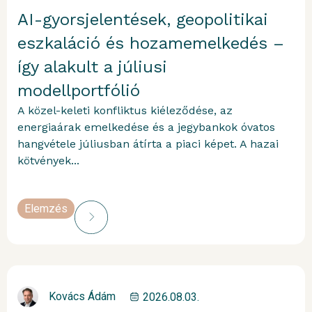
AI-gyorsjelentések, geopolitikai
eszkaláció és hozamemelkedés –
így alakult a júliusi
modellportfólió
A közel-keleti konfliktus kiéleződése, az
energiaárak emelkedése és a jegybankok óvatos
hangvétele júliusban átírta a piaci képet. A hazai
kötvények...
Elemzés
Kovács Ádám
2026.08.03.