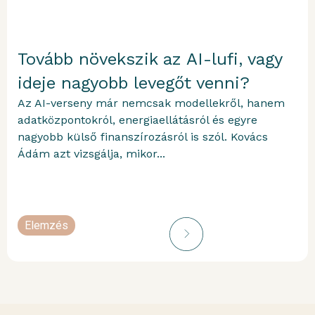
Tovább növekszik az AI-lufi, vagy
ideje nagyobb levegőt venni?
Az AI-verseny már nemcsak modellekről, hanem
adatközpontokról, energiaellátásról és egyre
nagyobb külső finanszírozásról is szól. Kovács
Ádám azt vizsgálja, mikor...
Elemzés
portfolioblogger