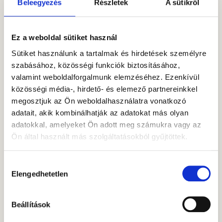
Beleegyezés
Részletek
A sütikről
Kövessen minket!
Ez a weboldal sütiket használ
Sütiket használunk a tartalmak és hirdetések személyre
szabásához, közösségi funkciók biztosításához,
valamint weboldalforgalmunk elemzéséhez. Ezenkívül
közösségi média-, hirdető- és elemező partnereinkkel
A SZERZŐRŐL
megosztjuk az Ön weboldalhasználatra vonatkozó
Erdélyi
adatait, akik kombinálhatják az adatokat más olyan
Zombor
adatokkal, amelyeket Ön adott meg számukra vagy az
Erdélyi Zombor
Ön által használt más szolgáltatásokból gyűjtöttek.
2010-ben szerzett
Gazdaságmatematikai
Hozzájárulás
elemző közgazdász
Elengedhetetlen
kiválasztása
diplomát a
Budapesti Corvinus
Beállítások
Egyetemen. Majd az
ACI Dealing Diploma