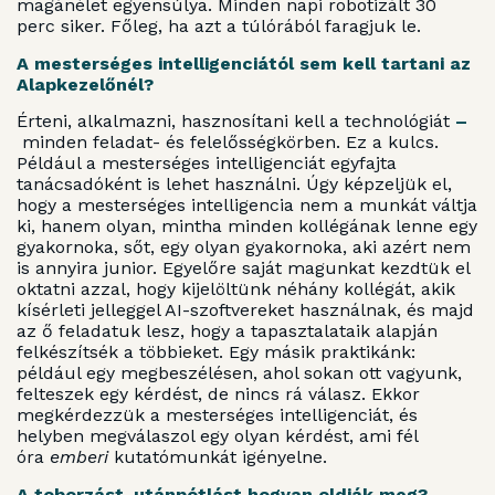
magánélet egyensúlya. Minden napi robotizált 30
perc siker. Főleg, ha azt a túlórából faragjuk le.
A mesterséges intelligenciától sem kell tartani az
Alapkezelőnél?
Érteni, alkalmazni, hasznosítani kell a technológiát
–
minden feladat- és felelősségkörben. Ez a kulcs.
Például a mesterséges intelligenciát egyfajta
tanácsadóként is lehet használni. Úgy képzeljük el,
hogy a mesterséges intelligencia nem a munkát váltja
ki, hanem olyan, mintha minden kollégának lenne egy
gyakornoka, sőt, egy olyan gyakornoka, aki azért nem
is annyira junior. Egyelőre saját magunkat kezdtük el
oktatni azzal, hogy kijelöltünk néhány kollégát, akik
kísérleti jelleggel AI-szoftvereket használnak, és majd
az ő feladatuk lesz, hogy a tapasztalataik alapján
felkészítsék a többieket. Egy másik praktikánk:
például egy megbeszélésen, ahol sokan ott vagyunk,
felteszek egy kérdést, de nincs rá válasz. Ekkor
megkérdezzük a mesterséges intelligenciát, és
helyben megválaszol egy olyan kérdést, ami fél
óra
emberi
kutatómunkát igényelne.
A toborzást, utánpótlást hogyan oldják meg?