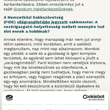
karbantartására. Ebben oroszlánrész jut a
saját
Grandum Ingatlankezelőnknek
.
A Nemzetközi Sakkszövetség
(FIDE)
világranglistáján jegyzett
sakkmester. A
vezérigazgató-helyettesség mellett mennyire tud
élni ennek a hobbinak?
Annak ellenére, hogy manapság már nem jut annyi
időm sakkozni, mint korábban, amit a sakkból
megtanultam, nap mint nap alkalmazom. Mondok
egy példát: a sakk és a gazdaság is igen komplex
területek, és egyiknél sem lehet kiolvasni a jövőt a
„varázsgömbből”. Parti közben nem vehetjük biztosra,
hogy mit lép következőnek az ellenfelünk, a
gazdaságban pedig nem tudhatjuk, hogy merre megy
az árfolyam, vagy hogyan reagálnak a piaci szereplők
egy-egy anomáliára. Mindkettőben közös viszont,
hogy fel kell készülnünk a különböző lépésekre és
variációkra. Át kell gondolnunk, hogy milyen
lehetőségekből mit fog lépni az ellenfelünk, és
nekünk arra hogyan kell válaszolnunk – így működik
a sakk és a gazdasági élet is.