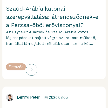
Szaúd-Arábia katonai
szerepvállalása: átrendeződnek-e
a Perzsa-öböl erőviszonyai?
Az Egyesült Államok és Szaúd-Arábia közös
légicsapásokat hajtott végre az Irakban működő,
Irán által támogatott milíciák ellen, ami a két...
Elemzés
Lemnyi Péter
2026.08.05.