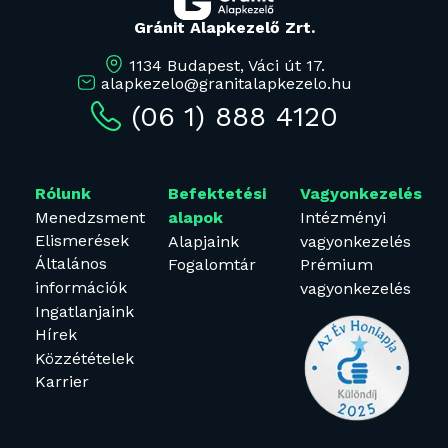
Gránit Alapkezelő Zrt.
1134 Budapest, Váci út 17.
alapkezelo@granitalapkezelo.hu
(06 1) 888 4120
Rólunk
Befektetési
Vagyonkezelés
Menedzsment
Intézményi
alapok
Elismerések
Alapjaink
vagyonkezelés
Általános
Fogalomtár
Prémium
információk
vagyonkezelés
Ingatlanjaink
Hírek
Közzétételek
Karrier