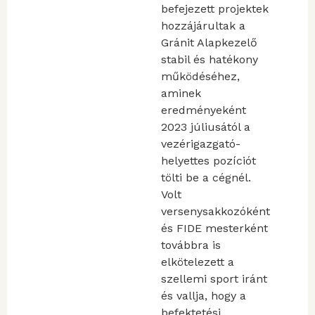
befejezett projektek
hozzájárultak a
Gránit Alapkezelő
stabil és hatékony
működéséhez,
aminek
eredményeként
2023 júliusától a
vezérigazgató-
helyettes pozíciót
tölti be a cégnél.
Volt
versenysakkozóként
és FIDE mesterként
továbbra is
elkötelezett a
szellemi sport iránt
és vallja, hogy a
befektetési