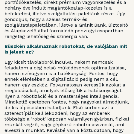
portfóliókezelés, direkt prémium vagyonkezelés és a
néhány éve indult magántőkealap-kezelés is a
befektetési, illetve szolgáltatási palettánk része. Úgy
gondoljuk, hogy a széles termék- és
szolgáltatáspalettában, illetve a Gránit Bank, Biztosító
és Alapkezelő által formálódó pénzügyi csoportban
rengeteg lehetőség és szinergia van.
Büszkén alkalmaznak robotokat, de valójában mit
is jelent ez?
Egy kicsit távolabbról indulva, nekem nemcsak
feladatom a cég belső működésének optimalizálása,
hanem szívügyem is a hatékonyság. Fontos, hogy
ennek elérésében a digitalizáció pedig nem a cél,
hanem egy eszköz. Folyamatosan keressük azokat a
megoldásokat, amelyek elősegítik a hatékonyságot.
Ilyen a robotizáció és a mesterséges intelligencia.
Mindkettő esetében fontos, hogy nagyokat álmodjunk,
de kis lépésekben haladjunk. Első körben azt a
sztereotípiát kell leküzdeni, hogy az emberek
többsége a ‘robot’ kapcsán valamilyen gyárban, fizikai
munkát végző, nagy gépkarú robotra asszociál, ami
elveszi a munkát. Kevésbé van a köztudatban, hogy