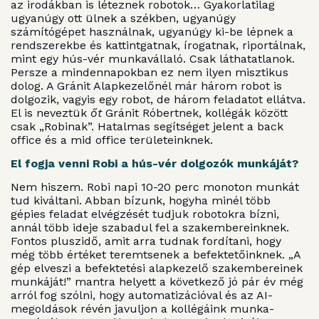
az irodákban is léteznek robotok… Gyakorlatilag
ugyanúgy ott ülnek a székben, ugyanúgy
számítógépet használnak, ugyanúgy ki-be lépnek a
rendszerekbe és kattintgatnak, írogatnak, riportálnak,
mint egy hús-vér munkavállaló. Csak láthatatlanok.
Persze a mindennapokban ez nem ilyen misztikus
dolog. A Gránit Alapkezelőnél már három robot is
dolgozik, vagyis egy robot, de három feladatot ellátva.
El is neveztük
őt
Gránit Róbertnek, kollégák között
csak „Robinak”. Hatalmas segítséget jelent a back
office és a mid office területeinknek.
El fogja venni Robi a hús-vér dolgozók munkáját?
Nem hiszem. Robi napi 10-20 perc monoton munkát
tud kiváltani. Abban bízunk, hogyha minél több
gépies feladat elvégzését tudjuk robotokra bízni,
annál több ideje szabadul fel a szakembereinknek.
Fontos pluszidő, amit arra tudnak fordítani, hogy
még több értéket teremtsenek a befektetőinknek. „A
gép elveszi a befektetési alapkezelő szakembereinek
munkáját!” mantra helyett a következő jó pár év még
arról fog szólni, hogy automatizációval és az AI-
megoldások révén javuljon a kollégáink munka-