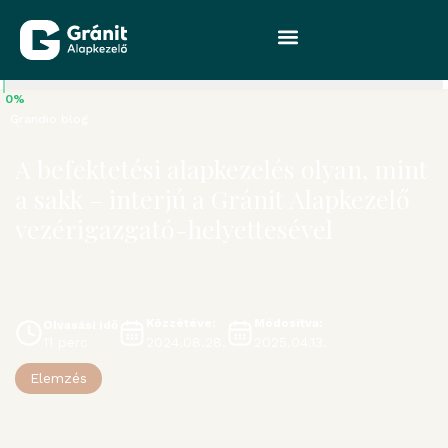
0%
Grandio blog
A befektetési alapkezelés olyan, mint
a sakk – interjú a Gránit Alapkezelő
vezérigazgató-helyettesével
Közzétéve:
Módosítva:
Olvasási idő
2024.08.28.
2025.04.13.
11 perc
Elemzés