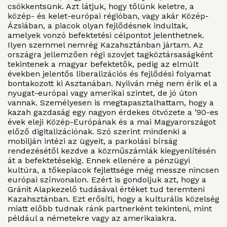
csökkentsünk. Azt látjuk, hogy tőlünk keletre, a
közép- és kelet-európai régióban, vagy akár Közép-
Ázsiában, a piacok olyan fejlődésnek indultak,
amelyek vonzó befektetési célpontot jelenthetnek.
Ilyen szemmel nemrég Kazahsztánban jártam. Az
országra jellemzően régi szovjet tagköztársaságként
tekintenek a magyar befektetők, pedig az elmúlt
években jelentős liberalizációs és fejlődési folyamat
bontakozott ki Asztanában. Nyilván még nem érik el a
nyugat-európai vagy amerikai szintet, de jó úton
vannak. Személyesen is megtapasztalhattam, hogy a
kazah gazdaság egy nagyon érdekes ötvözete a ’90-es
évek eleji Közép-Európának és a mai Magyarországot
előző digitalizációnak. Szó szerint mindenki a
mobilján intézi az ügyeit, a parkolási bírság
rendezésétől kezdve a közműszámlák kiegyenlítésén
át a befektetésekig. Ennek ellenére a pénzügyi
kultúra, a tőkepiacok fejlettsége még messze nincsen
európai színvonalon. Ezért is gondoljuk azt, hogy a
Gránit Alapkezelő tudásával értéket tud teremteni
Kazahsztánban. Ezt erősíti, hogy a kulturális közelség
miatt előbb tudnak ránk partnerként tekinteni, mint
például a németekre vagy az amerikaiakra.