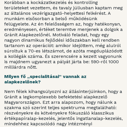
Korábban a kockázatkezelés és kontrolling
területeket vezettem, és tavaly júliusban kaptam meg
az általános vezérigazgató-helyettesi felkérést. A
munkám elsősorban a belső működésünk
felügyelete. Az én felelősségem az, hogy hatékonyan,
eredményesen, értéket teremtve menjenek a dolgok a
Gránit Alapkezelőnél. Motiváló feladat, hogy egy
nagyon dinamikus fejlődési időszakban kell rendben
tartanom az operációt: amikor idejöttem, még alulról
súroltuk a 70-es létszámot, de azóta megduplázódott
a kollégák száma. És szerencsére a kezelt vagyonunk
is majdnem ugyanezt a pályát járta be: 590-ről 1000
milliárdra nőtt.
Milyen fő „specialitásai” vannak az
alapkezelő
nek?
Nem félek kihangsúlyozni az állásinterjúinkon, hogy a
Gránit a legkomplexebb befektetési alapkezelő
Magyarországon. Ezt arra alapozom, hogy nálunk a
szakma szó szerint teljes spektruma megtalálható:
részvényekre és kötvényekre fókuszáló klasszikus
értékpapíralap-kezelés, jelentős ingatlanalap-kezelés,
mindehhez kapcsolódó nagy intézményi