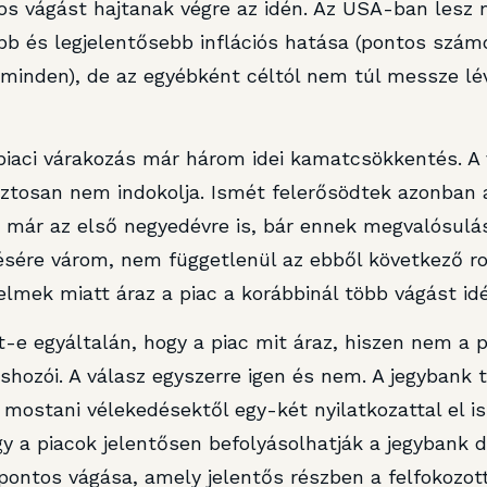
s vágást hajtanak végre az idén. Az USA-ban lesz m
b és legjelentősebb inflációs hatása (pontos szá
 minden), de az egyébként céltól nem túl messze lév
piaci várakozás már három idei kamatcsökkentés. A 
biztosan nem indokolja. Ismét felerősödtek azonban
 már az első negyedévre is, bár ennek megvalósulás
sére várom, nem függetlenül az ebből következő ro
lmek miatt áraz a piac a korábbinál több vágást id
-e egyáltalán, hogy a piac mit áraz, hiszen nem a 
hozói. A válasz egyszerre igen és nem. A jegybank 
a mostani vélekedésektől egy-két nyilatkozattal el is
 a piacok jelentősen befolyásolhatják a jegybank d
pontos vágása, amely jelentős részben a felfokozott