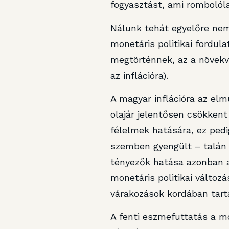
fogyasztást, ami rombolól
Nálunk tehát egyelőre nem 
monetáris politikai fordu
megtörténnek, az a növekvő
az inflációra).
A magyar inflációra az el
olajár jelentősen csökkent 
félelmek hatására, ez pedig
szemben gyengült – talán e
tényezők hatása azonban an
monetáris politikai változ
várakozások kordában tartá
A fenti eszmefuttatás a mo