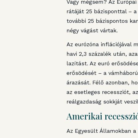
Vagy mégsem? Az Európai 
rátáját 25 bázisponttal – 
további 25 bázispontos ka
négy vágást vártak.
Az eurózóna inflációjával m
havi 2,3 százalék után, az
lazítást. Az euró erősödés
erősödését – a vámháború e
árazását. Félő azonban, h
az esetleges recessziót, 
reálgazdaság sokkját veszi
Amerikai recesszi
Az Egyesült Államokban a F