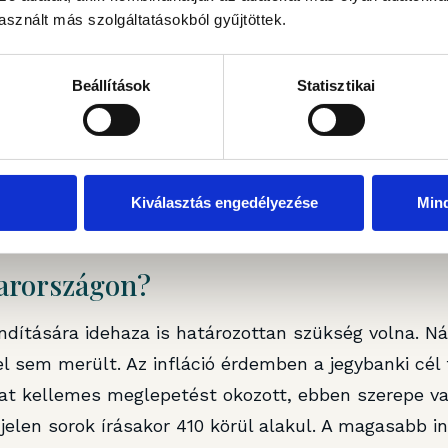
 változását az infláció alakulásával magyarázták – 
sznált más szolgáltatásokból gyűjtöttek.
 várakozásuknál kedvezőbben alakult. Az év egészér
s inflációt várt, ezzel szemben az első negyedéves i
Beállítások
Statisztikai
ndig érdemben magasabb a 2,5 százalékos jegybanki 
mmentárjaiban viszont itt is felmerült a gyenge ga
az inflációt háttérbe szorítja a GDP? Tegyük hozzá: 
Kiválasztás engedélyezése
Min
stani környezetben kifejezetten jó teljesítmény, míg
áború kitörése előtt) 3,4 százalékos növekedést vá
yarországon?
ndítására idehaza is határozottan szükség volna. Ná
l sem merült. Az infláció érdemben a jegybanki cél f
dat kellemes meglepetést okozott, ebben szerepe va
jelen sorok írásakor 410 körül alakul. A magasabb in