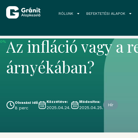
RÓLUNK
BEFEKTETÉSI ALAPOK
Grandio blog
Az infláció vagy a
0%
árnyékában?
Közzétéve:
Módosítva:
Olvasási idő
Hír
2025.04.24.
2025.04.25.
8 perc