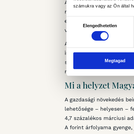
A kamatcsökkentési terveik
számukra vagy az Ön által ha
negyedévben az infláció a
Hozzájárulás
előrejelzése 5,6 százaléko
Elengedhetetlen
kiválasztása
volt – ami viszont még mi
A jegybanki döntéshozók ko
indok – lehet tehát, hogy 
Megtagad
százalékkal nőtt, ami a mo
novemberben (tehát a vámh
Mi a helyzet Mag
A gazdasági növekedés bei
lehetősége – helyesen – fe
4,7 százalékos márciusi a
A forint árfolyama gyenge, 