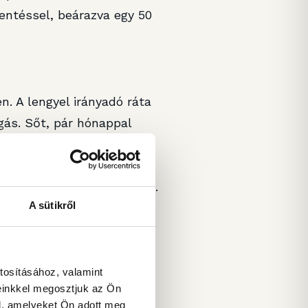
entéssel, beárazva egy 50
. A lengyel irányadó ráta
gás. Sőt, pár hónappal
l beszéltek, hogy talán az
éshozói azt nyilatkozták,
anak a monetáris politikán.
A sütikről
téshozók sokkal szelídebb
zélni, illetve arról, hogy
m májusi, akkor júniusi
tosításához, valamint
einkkel megosztjuk az Ön
l, amelyeket Ön adott meg