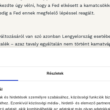
kezdte úgy vélni, hogy a Fed elkésett a kamatcsökk
edig a Fed ennek megfelelő lépéssel reagált.
áltozásáról van szó azonban Lengyelország esetében
zalék – azaz tavaly egyáltalán nem történt kamatvá
flációs folyamatokra -, a jegybanki vezetők még arró
ég kamatcsökkentésre. Március végén a jegybank dönt
ra tehető annak a valószínűsége, hogy az idén lazít
Részletek
 tanácsi ülést követően minden megváltozott. A dön
tek a májusi kamatcsökkentés növekvő esélyéről bes
ál
sökkenhet az alapkamat, sőt ez a májusi (vagy ha ne
mak és hirdetések személyre szabásához, közösségi funkciók biz
tés rögtön 50 bázispontos lehet.
hez. Ezenkívül közösségi média-, hirdető- és elemező partner
zó adatait, akik kombinálhatják az adatokat más olyan adatokka