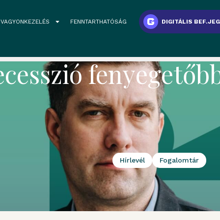
VAGYONKEZELÉS
FENNTARTHATÓSÁG
DIGITÁLIS BEF.JE
 recesszió fenyegető
Hírlevél
Fogalomtár