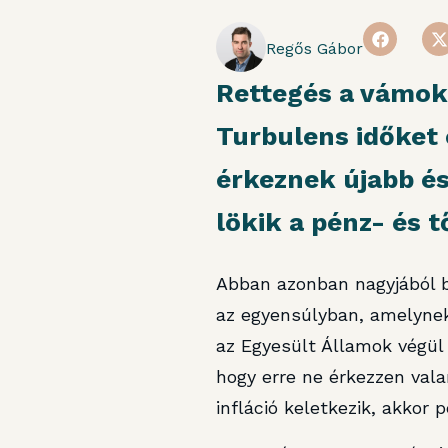
Regős Gábor
Rettegés a vámoktó
Turbulens időket
érkeznek újabb és
lökik a pénz- és 
Abban azonban nagyjából b
az egyensúlyban, amelynek 
az Egyesült Államok végül
hogy erre ne érkezzen vala
infláció keletkezik, akkor p