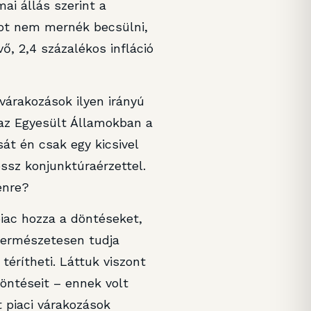
ai állás szerint a
mot nem mernék becsülni,
ő, 2,4 százalékos infláció
várakozások ilyen irányú
 az Egyesült Államokban a
át én csak egy kicsivel
ssz konjunktúraérzettel.
énre?
piac hozza a döntéseket,
természetesen tudja
 térítheti. Láttuk viszont
öntéseit – ennek volt
 piaci várakozások