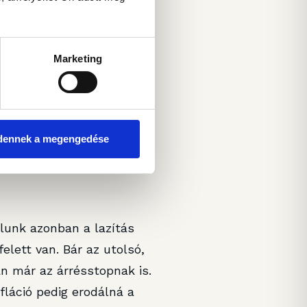
miszerint az első
e a jegybank novemberi
nfláció „csak” 4,9 százalék
Marketing
célnál.
zdasági teljesítmény mint
a lengyel GDP tavaly 2,9
dennek a megengedése
 idénre a jegybank
rt.
lunk azonban a lazítás
elett van. Bár az utolsó,
n már az árrésstopnak is.
fláció pedig erodálná a