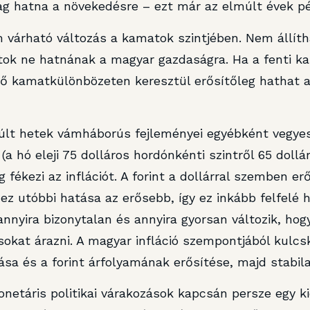
ag hatna a növekedésre – ezt már az elmúlt évek pé
várható változás a kamatok szintjében. Nem állítha
latok ne hatnának a magyar gazdaságra. Ha a fenti 
 kamatkülönbözeten keresztül erősítőleg hathat a f
múlt hetek vámháborús fejleményei egyébként vegyes
(a hó eleji 75 dolláros hordónkénti szintről 65 dollá
 fékezi az inflációt. A forint a dollárral szemben er
z utóbbi hatása az erősebb, így ez inkább felfelé h
nyira bizonytalan és annyira gyorsan változik, hogy
ásokat árazni. A magyar infláció szempontjából kulc
sa és a forint árfolyamának erősítése, majd stabila
netáris politikai várakozások kapcsán persze egy kic