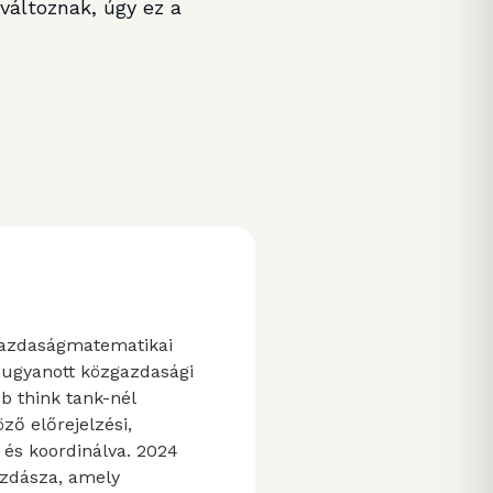
változnak, úgy ez a
gazdaságmatematikai
ugyanott közgazdasági
bb think tank-nél
ző előrejelzési,
a és koordinálva. 2024
azdásza, amely