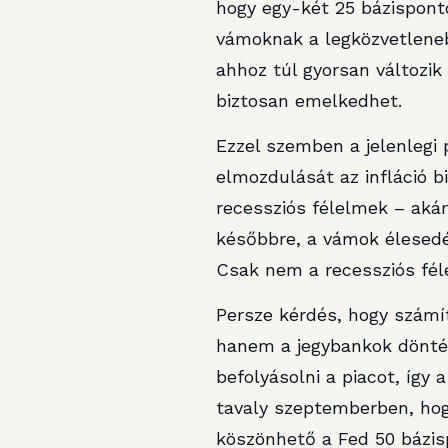
hogy egy-két 25 bázisponto
vámoknak a legközvetleneb
ahhoz túl gyorsan változik
biztosan emelkedhet.
Ezzel szemben a jelenlegi 
elmozdulását az infláció 
recessziós félelmek – akár
későbbre, a vámok élesedé
Csak nem a recessziós féle
Persze kérdés, hogy számít
hanem a jegybankok döntés
befolyásolni a piacot, így 
tavaly szeptemberben, hogy
köszönhető a Fed 50 bázis