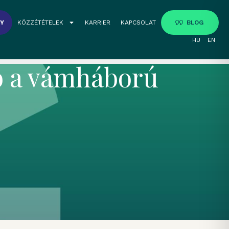
GY
KÖZZÉTÉTELEK
KARRIER
KAPCSOLAT
BLOG
HU
EN
bb a vámháború