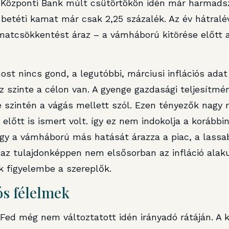
Központi Bank múlt csütörtökön idén már harmadsz
a betéti kamat már csak 2,25 százalék. Az év hátralé
matcsökkentést áraz – a vámháború kitörése előtt 
ost nincs gond, a legutóbbi, márciusi inflációs adat
az szinte a célon van. A gyenge gazdasági teljesítmén
e szintén a vágás mellett szól. Ezen tényezők nagy r
lőtt is ismert volt. így ez nem indokolja a korább
ogy a vámháború más hatását árazza a piac, a lassa
azaz tulajdonképpen nem elsősorban az infláció alak
k figyelembe a szereplők.
ós félelmek
ed még nem változtatott idén irányadó rátáján. A k