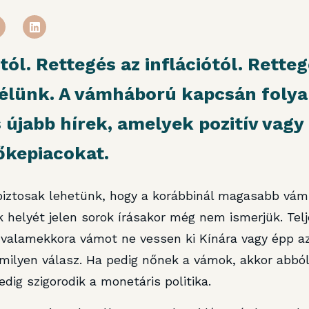
l. Rettegés az inflációtól. Retteg
 élünk. A vámháború kapcsán foly
 újabb hírek, amelyek pozitív vagy
tőkepiacokat.
iztosak lehetünk, hogy a korábbinál magasabb vám
helyét jelen sorok írásakor még nem ismerjük. Telj
 valamekkora vámot ne vessen ki Kínára vagy épp az
milyen válasz. Ha pedig nőnek a vámok, akkor abból 
edig szigorodik a monetáris politika.