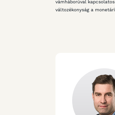
vámháborúval kapcsolatos 
változékonyság a monetáris