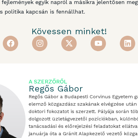
fejlemények egyik napról a másikra jelentősen meg
 politika kapcsán is fennállhat.
Kövessen minket!
A SZERZŐRŐL
Regős Gábor
Regős Gábor a Budapesti Corvinus Egyetem 
elemző közgazdász szakának elvégzése után 
doktori fokozatot is szerzett. Pályája során tö
dolgozott üzletágvezetői pozíciókban, különbö
tanácsadási és előrejelzési feladatokat ellátv
januárja óta a Gránit Alapkezelő vezető közg