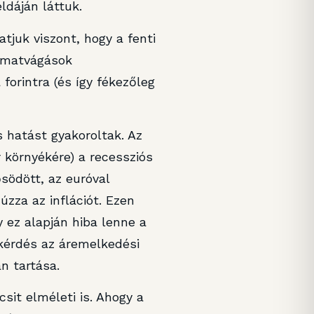
ldáján láttuk.
tjuk viszont, hogy a fenti
kamatvágások
orintra (és így fékezőleg
 hatást gyakoroltak. Az
r környékére) a recessziós
ősödött, az euróval
úzza az inflációt. Ezen
 ez alapján hiba lenne a
skérdés az áremelkedési
n tartása.
sit elméleti is. Ahogy a