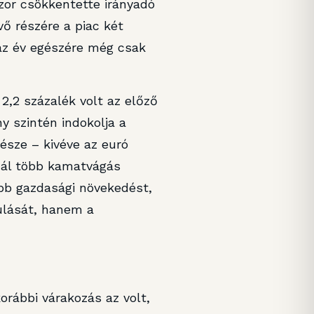
or csökkentette irányadó
vő részére a piac két
az év egészére még csak
 2,2 százalék volt az előző
y szintén indokolja a
észe – kivéve az euró
inál több kamatvágás
bb gazdasági növekedést,
ulását, hanem a
orábbi várakozás az volt,