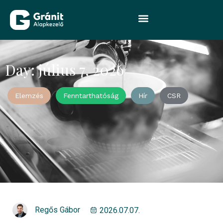
Day: július 7, 2026
Elemzés
Fenntarthatóság
Hír
CSR
Regős Gábor
2026.07.07.