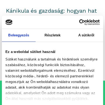
Kánikula és gazdaság: hogyan hat
a hőség az inflációra, az energiára
és a GDP-re?
Regős Gábor a Forbes Money podcastben beszélt
Beleegyezés
Részletek
A sütikről
arról, hogyan ronthatja a hőség a
munkatermelékenységet, az agrártermelést, az
energiaellátást és az...
Ez a weboldal sütiket használ
Sütiket használunk a tartalmak és hirdetések személyre
szabásához, közösségi funkciók biztosításához,
Elemzés
portfolioblogger
valamint weboldalforgalmunk elemzéséhez. Ezenkívül
közösségi média-, hirdető- és elemező partnereinkkel
megosztjuk az Ön weboldalhasználatra vonatkozó
adatait, akik kombinálhatják az adatokat más olyan
Állásajánlataink
adatokkal, amelyeket Ön adott meg számukra vagy az
Ön által használt más szolgáltatásokból gyűjtöttek.
Folyamatosan bővülő csapatunkba keressük azokat a