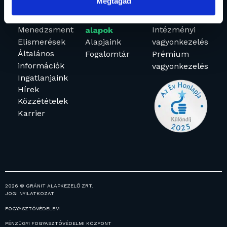
Megtagad
Rólunk
Befektetési
Vagyonkezelés
Menedzsment
Intézményi
alapok
Elismerések
Alapjaink
vagyonkezelés
Általános
Fogalomtár
Prémium
információk
vagyonkezelés
Ingatlanjaink
Hírek
Közzétételek
Karrier
2026 © GRÁNIT ALAPKEZELŐ ZRT.
JOGI NYILATKOZAT
FOGYASZTÓVÉDELEM
PÉNZÜGYI FOGYASZTÓVÉDELMI KÖZPONT