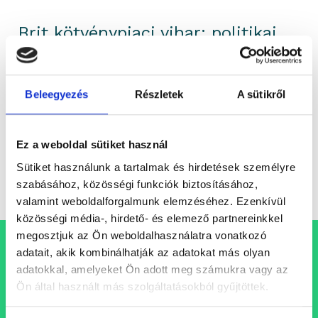
Brit kötvénypiaci vihar: politikai
válság és a piac fegyelmező ereje
A 30 éves brit állampapírok hozama
megközelítette az 5,8 százalékot, a piac pedig
Beleegyezés
Részletek
A sütikről
egyértelműen beárazta az országspecifikus
kockázatokat. Kéri Botond,...
Ez a weboldal sütiket használ
Sütiket használunk a tartalmak és hirdetések személyre
Elemzés
portfolioblogger
szabásához, közösségi funkciók biztosításához,
valamint weboldalforgalmunk elemzéséhez. Ezenkívül
közösségi média-, hirdető- és elemező partnereinkkel
megosztjuk az Ön weboldalhasználatra vonatkozó
adatait, akik kombinálhatják az adatokat más olyan
Állásajánlataink
adatokkal, amelyeket Ön adott meg számukra vagy az
Ön által használt más szolgáltatásokból gyűjtöttek.
Folyamatosan bővülő csapatunkba keressük azokat a
szakembereket, akik egy professzionális, inspiráló és