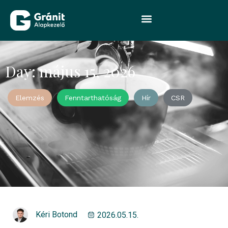
Day: május 15, 2026
Elemzés
Fenntarthatóság
Hír
CSR
Kéri Botond
2026.05.15.