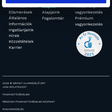
Rólunk
Befektetési
Vagyonkezelés
Menedzsment
Intézményi
alapok
Elismerések
Alapjaink
vagyonkezelés
Általános
Fogalomtár
Prémium
információk
vagyonkezelés
Ingatlanjaink
Hírek
Közzétételek
Karrier
2026 © GRÁNIT ALAPKEZELŐ ZRT.
JOGI NYILATKOZAT
FOGYASZTÓVÉDELEM
PÉNZÜGYI FOGYASZTÓVÉDELMI KÖZPONT
PANASZKEZELÉS