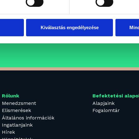
aink
atunkba keressük azokat a
Kiválasztás engedélyezése
Min
fesszionális, inspiráló és
ÁLLÁSAJÁNLATOK
eretein belül folytatnák
Rólunk
Befektetési alapo
Menedzsment
Alapjaink
Elismerések
Fogalomtár
Általános információk
Ingatlanjaink
Hírek