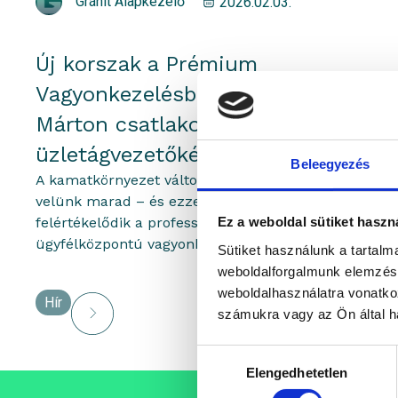
Gránit Alapkezelő
2026.02.03.
Új korszak a Prémium
Vagyonkezelésben: Braun
Márton csatlakozik
üzletágvezetőként
Beleegyezés
A kamatkörnyezet változik, a bizonytalanság
velünk marad – és ezzel párhuzamosan
felértékelődik a professzionális, átlátható és
Ez a weboldal sütiket haszn
ügyfélközpontú vagyonkezelés. A Gránit...
Sütiket használunk a tartal
weboldalforgalmunk elemzésé
weboldalhasználatra vonatko
Hír
számukra vagy az Ön által ha
Hozzájárulás
Elengedhetetlen
kiválasztása