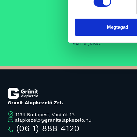
Állásajánlat
Folyamatosan bővülő csap
Megtagad
szakembereket, akik egy pro
támogató szellemi műhely k
karrierjüket.
Gránit Alapkezelő Zrt.
1134 Budapest, Váci út 17.
alapkezelo@granitalapkezelo.hu
(06 1) 888 4120