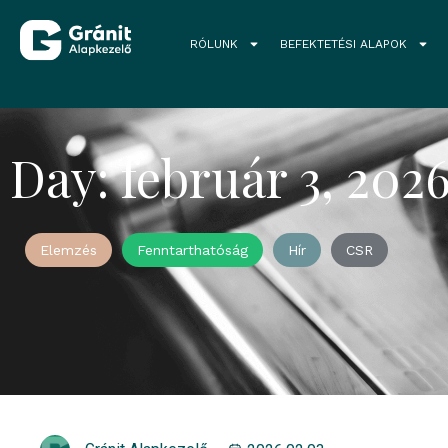
RÓLUNK
BEFEKTETÉSI ALAPOK
Day: február 3, 202
Elemzés
Fenntarthatóság
Hír
CSR