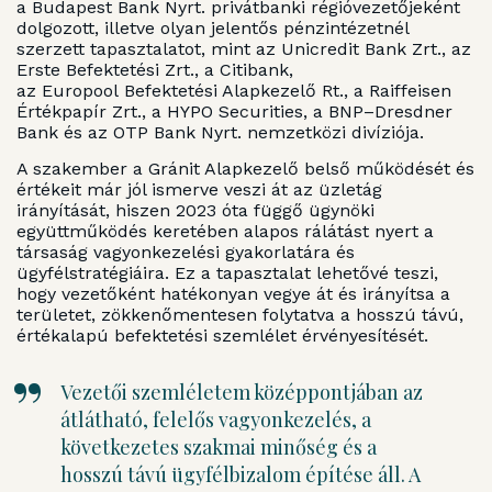
a Budapest Bank Nyrt. privátbanki régióvezetőjeként
dolgozott, illetve olyan jelentős pénzintézetnél
szerzett tapasztalatot, mint az Unicredit Bank Zrt., az
Erste Befektetési Zrt., a Citibank,
az Europool Befektetési Alapkezelő Rt., a Raiffeisen
Értékpapír Zrt., a HYPO Securities, a BNP–Dresdner
Bank és az OTP Bank Nyrt. nemzetközi divíziója.
A szakember a Gránit Alapkezelő belső működését és
értékeit már jól ismerve veszi át az üzletág
irányítását, hiszen 2023 óta függő ügynöki
együttműködés keretében alapos rálátást nyert a
társaság vagyonkezelési gyakorlatára és
ügyfélstratégiáira. Ez a tapasztalat lehetővé teszi,
hogy vezetőként hatékonyan vegye át és irányítsa a
területet, zökkenőmentesen folytatva a hosszú távú,
értékalapú befektetési szemlélet érvényesítését.
Vezetői szemléletem középpontjában az
átlátható, felelős vagyonkezelés, a
következetes szakmai minőség és a
hosszú távú ügyfélbizalom építése áll. A