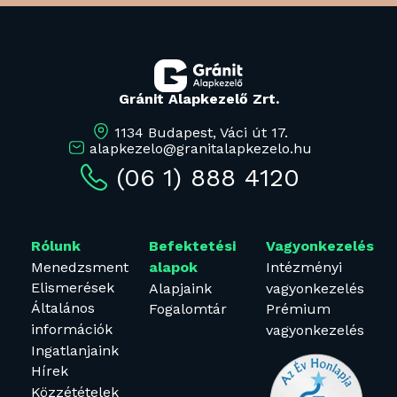
Gránit Alapkezelő Zrt.
1134 Budapest, Váci út 17.
alapkezelo@granitalapkezelo.hu
(06 1) 888 4120
Rólunk
Befektetési
Vagyonkezelés
Menedzsment
Intézményi
alapok
Elismerések
Alapjaink
vagyonkezelés
Általános
Fogalomtár
Prémium
információk
vagyonkezelés
Ingatlanjaink
Hírek
Közzétételek