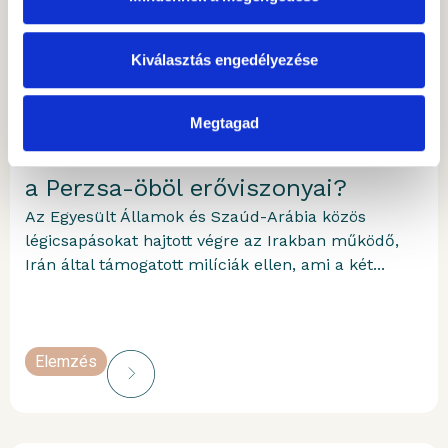
Kovács Ádám
2026.08.06.
Kiválasztás engedélyezése
Szaúd-Arábia katonai
Megtagad
szerepvállalása: átrendeződnek-e
a Perzsa-öböl erőviszonyai?
Az Egyesült Államok és Szaúd-Arábia közös
légicsapásokat hajtott végre az Irakban működő,
Irán által támogatott milíciák ellen, ami a két...
Elemzés