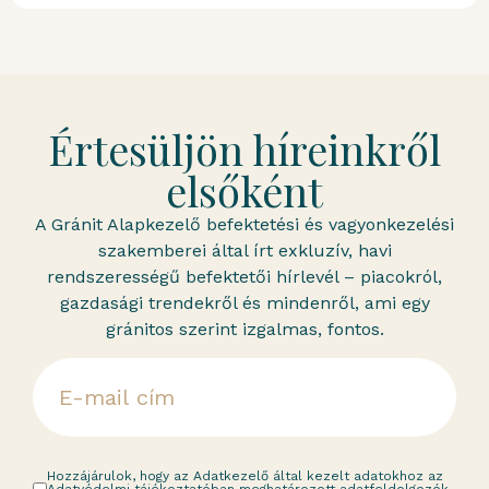
Értesüljön híreinkről
elsőként
A Gránit Alapkezelő befektetési és vagyonkezelési
szakemberei által írt exkluzív, havi
rendszerességű befektetői hírlevél – piacokról,
gazdasági trendekről és mindenről, ami egy
gránitos szerint izgalmas, fontos.
Hozzájárulok, hogy az Adatkezelő által kezelt adatokhoz az