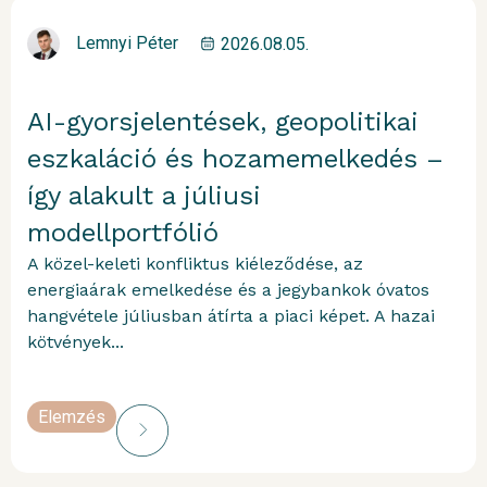
Lemnyi Péter
2026.08.05.
AI-gyorsjelentések, geopolitikai
eszkaláció és hozamemelkedés –
így alakult a júliusi
modellportfólió
A közel-keleti konfliktus kiéleződése, az
energiaárak emelkedése és a jegybankok óvatos
hangvétele júliusban átírta a piaci képet. A hazai
kötvények...
Elemzés