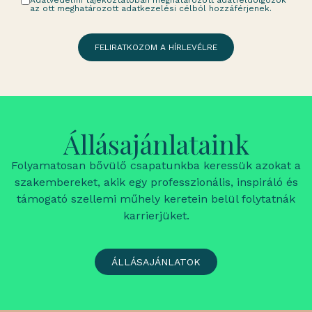
Adatvédelmi tájékoztatóban meghatározott adatfeldolgozók
az ott meghatározott adatkezelési célból hozzáférjenek.
FELIRATKOZOM A HÍRLEVÉLRE
Állásajánlataink
Folyamatosan bővülő csapatunkba keressük azokat a
szakembereket, akik egy professzionális, inspiráló és
támogató szellemi műhely keretein belül folytatnák
karrierjüket.
ÁLLÁSAJÁNLATOK