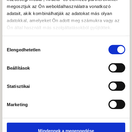
Segítünk!
megosztjuk az Ön weboldalhasználatra vonatkozó
adatait, akik kombinálhatják az adatokat más olyan
Forduljon hozzánk bizalommal! Iparági
adatokkal, amelyeket Ön adott meg számukra vagy az
kötöttségek nélkül, befektetőink elvárásait és
Ön által használt más szolgáltatásokból gyűjtöttek.
lehetőségeit szem előtt tartva nyújtunk
személyre szabott megoldásokat.
Hozzájárulás
Elengedhetetlen
kiválasztása
KÉRJEN VISSZAHÍVÁST
Beállítások
Statisztikai
Marketing
TOVÁBBI CIKKEINK
Mindennek a megengedése