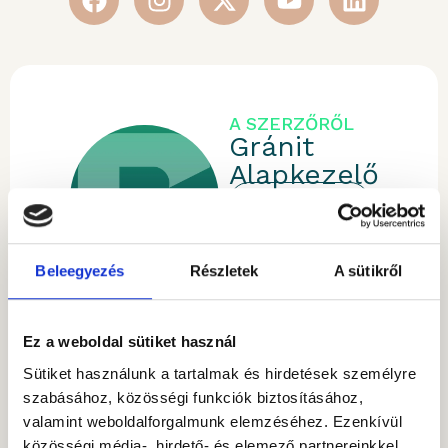
A SZERZŐRŐL
Gránit
Alapkezelő
SZERZŐ CIKKEI
Beleegyezés
Részletek
A sütikről
Ez a weboldal sütiket használ
Sütiket használunk a tartalmak és hirdetések személyre
szabásához, közösségi funkciók biztosításához,
Kérdése van?
valamint weboldalforgalmunk elemzéséhez. Ezenkívül
közösségi média-, hirdető- és elemező partnereinkkel