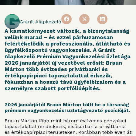
Gránit Alapkezelő
A kamatkörnyezet változik, a bizonytalanság
velünk marad – és ezzel párhuzamosan
felértékelődik a professzionális, átlátható és
ügyfélközpontú vagyonkezelés. A Gránit
Alapkezelő Prémium Vagyonkezelési üzletága
2026 januárjától új vezetővel erősít: Braun
Márton több évtizedes privátbanki és
értékpapírpiaci tapasztalattal érkezik,
fókuszban a hosszú távú ügyfélbizalom és a
személyre szabott portfólióépítés.
2026 januárjától Braun Márton tölti be a társaság
prémium vagyonkezelési üzletágvezető pozícióját.
Braun Márton több mint három évtizedes pénzpiaci
tapasztalattal rendelkezik, elsősorban a privátbanki
és értékpapírpiaci területeken. Korábban több éven át