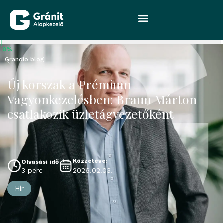
0%
Grandio blog
Új korszak a Prémium
Vagyonkezelésben: Braun Márton
csatlakozik üzletágvezetőként
Közzétéve:
Olvasási idő
2026.02.03.
3 perc
Hír