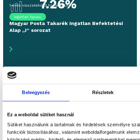
7.26%
1 éves visszatekintő hozam
(
HUF
)
Ingatlan típusú
Magyar Posta Takarék Ingatlan Befektetési
Alap „I” sorozat
Beleegyezés
Részletek
Ez a weboldal sütiket használ
Sütiket használunk a tartalmak és hirdetések személyre sz
funkciók biztosításához, valamint weboldalforgalmunk elem
közösségi média-, hirdető- és elemező partnereinkkel mego