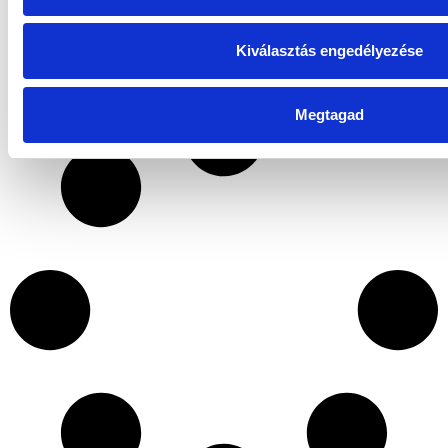
Torony Ingatlan Befektetési Alap „B”
Kiválasztás engedélyezése
sorozat
Megtagad