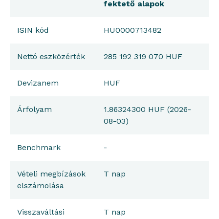
fektető alapok
ISIN kód
HU0000713482
Nettó eszközérték
285 192 319 070 HUF
Devizanem
HUF
Árfolyam
1.86324300 HUF (2026-
08-03)
Benchmark
-
Vételi megbízások
T nap
elszámolása
Visszaváltási
T nap