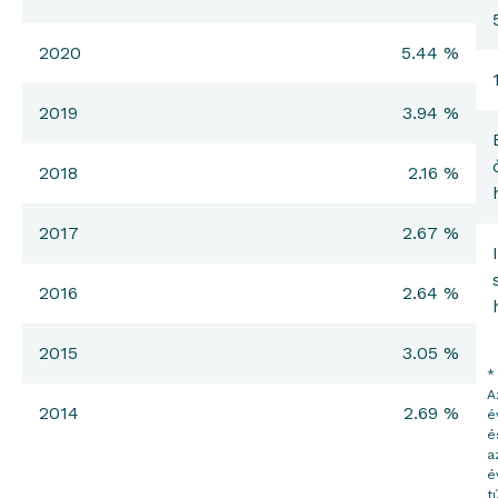
2020
5.44 %
2019
3.94 %
2018
2.16 %
2017
2.67 %
2016
2.64 %
2015
3.05 %
*
A
2014
2.69 %
é
é
a
é
tú