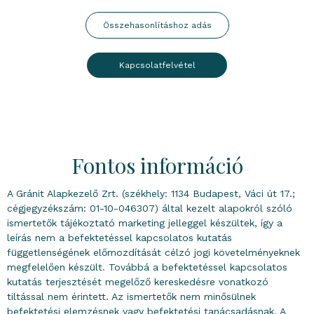
Összehasonlításhoz adás
Kapcsolatfelvétel
Fontos információ
A Gránit Alapkezelő Zrt. (székhely: 1134 Budapest, Váci út 17.;
cégjegyzékszám: 01-10-046307) által kezelt alapokról szóló
ismertetők tájékoztató marketing jelleggel készültek, így a
leírás nem a befektetéssel kapcsolatos kutatás
függetlenségének előmozdítását célzó jogi követelményeknek
megfelelően készült. Továbbá a befektetéssel kapcsolatos
kutatás terjesztését megelőző kereskedésre vonatkozó
tiltással nem érintett. Az ismertetők nem minősülnek
befektetési elemzésnek vagy befektetési tanácsadásnak. A