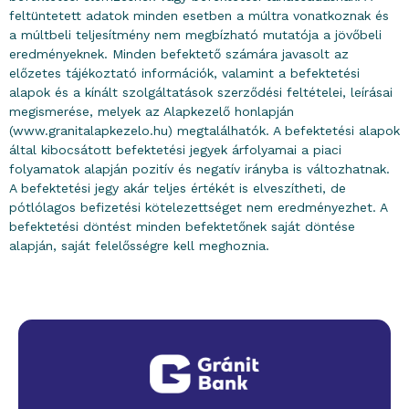
feltüntetett adatok minden esetben a múltra vonatkoznak és
a múltbeli teljesítmény nem megbízható mutatója a jövőbeli
eredményeknek. Minden befektető számára javasolt az
előzetes tájékoztató információk, valamint a befektetési
alapok és a kínált szolgáltatások szerződési feltételei, leírásai
megismerése, melyek az Alapkezelő honlapján
(www.granitalapkezelo.hu) megtalálhatók. A befektetési alapok
által kibocsátott befektetési jegyek árfolyamai a piaci
folyamatok alapján pozitív és negatív irányba is változhatnak.
A befektetési jegy akár teljes értékét is elveszítheti, de
pótlólagos befizetési kötelezettséget nem eredményezhet. A
befektetési döntést minden befektetőnek saját döntése
alapján, saját felelősségre kell meghoznia.