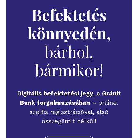
Befektetés
könnyedén,
bárhol,
bármikor!
Digitális befektetési jegy, a Gránit
Bank forgalmazásában
– online,
szelfis regisztrációval, alsó
összeglimit nélkül!