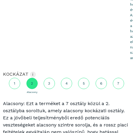
h
é
A
é
a
h
a
e
n
s
a
KOCKÁZAT
i
1
2
3
4
5
6
7
Alacsony
Alacsony: Ezt a terméket a 7 osztály közül a 2.
osztályba soroltuk, amely alacsony kockázati osztály.
Ez a jövőbeli teljesítményből eredő potenciális
veszteségeket alacsony szintre sorolja, és a rossz piaci
feltételek egyáltalán nem valószínű, hogy hatással