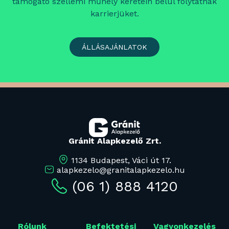
támogató szellemi műhely keretein belül folytatnák
karrierjüket.
ÁLLÁSAJÁNLATOK
Gránit Alapkezelő Zrt.
1134 Budapest, Váci út 17.
alapkezelo@granitalapkezelo.hu
(06 1) 888 4120
Rólunk
Befektetési
Vagyonkezelés