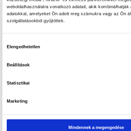
További alapjaink
weboldalhasználatra vonatkozó adatait, akik kombinálhatják
adatokkal, amelyeket Ön adott meg számukra vagy az Ön ál
szolgáltatásokból gyűjtöttek.
Gránit Kolosszus Ingatlan Alapok
Hozzájárulás
Alapja
Elengedhetetlen
kiválasztása
Gránit WM-3 Abszolút Hozamú
Beállítások
Származtatott Részalap „I” sorozat
Statisztikai
Gránit WM-2 Abszolút Hozamú
Származtatott Részalap „I” sorozat
Marketing
Gránit WM-1 Abszolút Hozamú
Származtatott Részalap „I” sorozat
Mindennek a megengedése