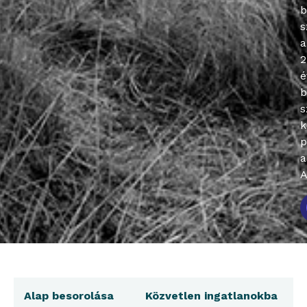
b
s
a
2
é
b
s
k
p
a
A
Alap besorolása
Közvetlen ingatlanokba