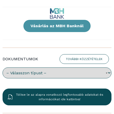
Vásárlás az MBH Banknál
DOKUMENTUMOK
TOVÁBBI KÖZZÉTÉTELEK
Válassz dokumentumtípust:
Töltse le az alapra vonatkozó legfontosabb adatokat és
információkat ide kattintva!