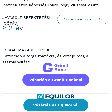
lesznek azon képességünkre, hogy kifizessük Önt.
JAVASOLT BEFEKTETÉSI
Összehasonlításhoz adás
IDŐTÁV
≥ 2 év
FORGALMAZÁSI HELYEK
Kattintson a forgalmazókra, és kezdje meg a
számlanyitást!
Vásárlás a Gránit Banknál
Vásárlás az Equilornál