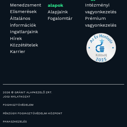
Menedzsment
Intézményi
alapok
Elismerések
Alapjaink
vagyonkezelés
Általános
Fogalomtár
Prémium
információk
vagyonkezelés
Ingatlanjaink
Hírek
Közzétételek
Karrier
2026 © GRÁNIT ALAPKEZELŐ ZRT.
JOGI NYILATKOZAT
FOGYASZTÓVÉDELEM
PÉNZÜGYI FOGYASZTÓVÉDELMI KÖZPONT
PANASZKEZELÉS