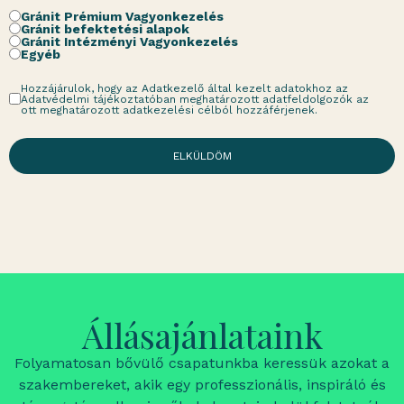
Gránit Prémium Vagyonkezelés
Gránit befektetési alapok
Gránit Intézményi Vagyonkezelés
Egyéb
Hozzájárulok, hogy az Adatkezelő által kezelt adatokhoz az
Adatvédelmi tájékoztatóban meghatározott adatfeldolgozók az
ott meghatározott adatkezelési célból hozzáférjenek.
ELKÜLDÖM
Állásajánlataink
Folyamatosan bővülő csapatunkba keressük azokat a
szakembereket, akik egy professzionális, inspiráló és