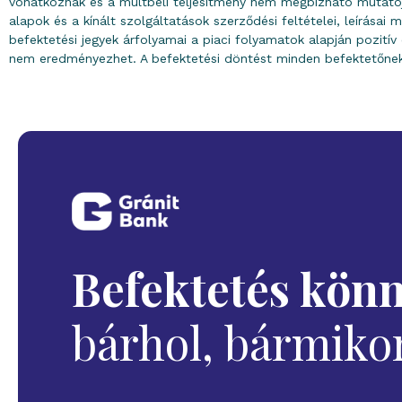
vonatkoznak és a múltbeli teljesítmény nem megbízható mutatója
alapok és a kínált szolgáltatások szerződési feltételei, leírása
befektetési jegyek árfolyamai a piaci folyamatok alapján pozitív é
nem eredményezhet. A befektetési döntést minden befektetőnek s
Befektetés kön
bárhol, bármikor