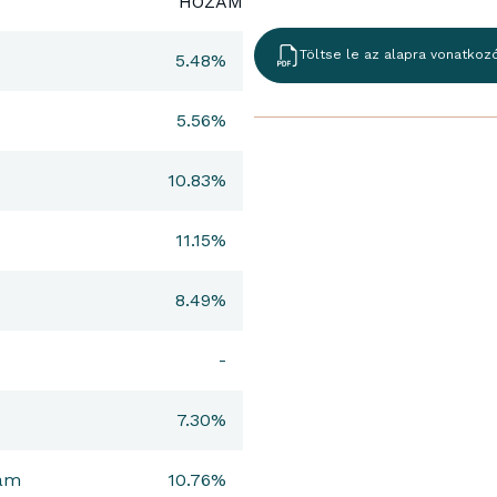
HOZAM
Töltse le az alapra vonatkoz
5.48%
5.56%
10.83%
11.15%
8.49%
-
7.30%
zam
10.76%