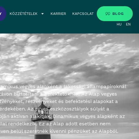
Y
KÖZZÉTÉTELEK
KARRIER
KAPCSOLAT
BLOG
HU
EN
namikus vegyes alapként a lakossági állampapíroknál
von biztosítani a befektetőknek. Az Alap vegyes
ötvényeket, részvényeket és befektetési alapokat a
érdekében. Az egyes eszközosztályok súlyát a
pján aktívan alakítják. Dinamikus vegyes alapként az
llal rendelkezik. Ez az Alap adott esetben nem
ven belül szeretnék kivenni pénzüket az Alapból.