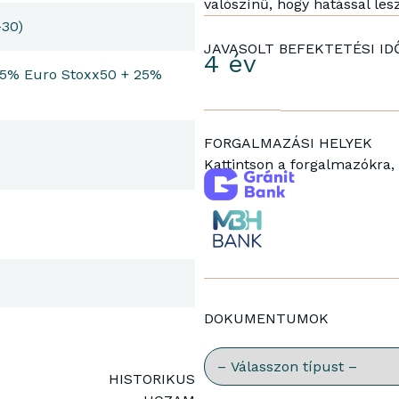
valószínű, hogy hatással le
-30)
JAVASOLT BEFEKTETÉSI ID
4 év
5% Euro Stoxx50 + 25%
FORGALMAZÁSI HELYEK
Kattintson a forgalmazókra,
DOKUMENTUMOK
Válassz dokumentumtípust
HISTORIKUS