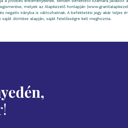
 a jövőbeli eredményeknek. Minden befektető számára javasolt az
i megismerése, melyek az Alapkezelő honlapján (www.granitalapkezel
s negatív irányba is változhatnak. A befektetési jegy akár teljes ér
aját döntése alapján, saját felelősségre kell meghoznia.
nyedén,
!