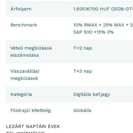
Árfolyam
1.92516700 HUF (2026-07
Benchmark
10% RMAX + 25% MAX + 2
S&P 500 +15% 3%
Vételi megbízások
T+2 nap
elszámolása
Visszaváltási
T+3 nap
megbízások
Kategória
Digitális bef.jegy
Földrajzi kitettség
Globális
LEZÁRT NAPTÁRI ÉVEK