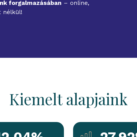
 Bank forgalmazásában
– online,
t nélkül!
Kiemelt alapjaink
12.04%
27.9