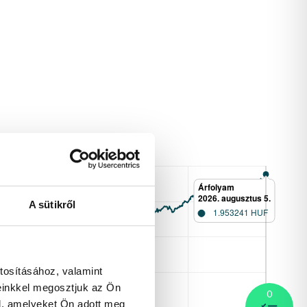
A sütikről
tosításához, valamint
einkkel megosztjuk az Ön
0
l, amelyeket Ön adott meg