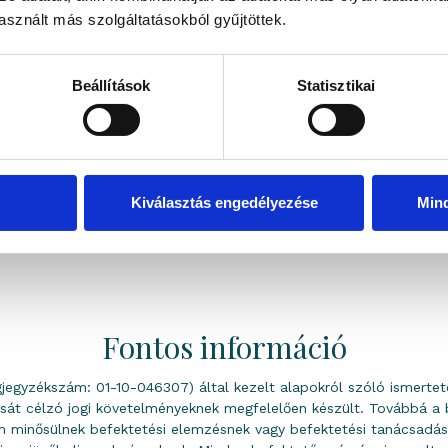
sznált más szolgáltatásokból gyűjtöttek.
Beállítások
Statisztikai
Kiválasztás engedélyezése
Min
Összehasonlításhoz adás
Kapcsolatfelvétel
Fontos információ
égjegyzékszám: 01-10-046307) által kezelt alapokról szóló ismertető
sát célzó jogi követelményeknek megfelelően készült. Továbbá a 
em minősülnek befektetési elemzésnek vagy befektetési tanácsadás