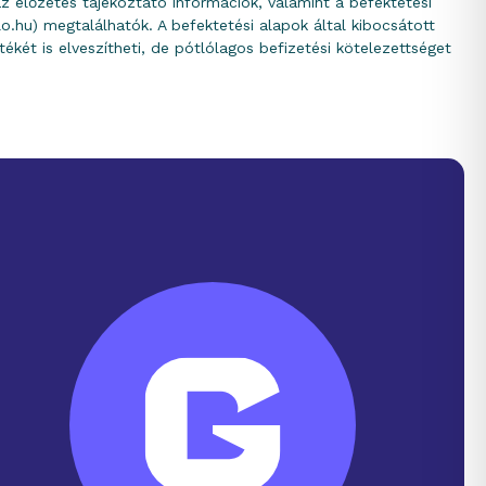
 előzetes tájékoztató információk, valamint a befektetési
o.hu) megtalálhatók. A befektetési alapok által kibocsátott
tékét is elveszítheti, de pótlólagos befizetési kötelezettséget