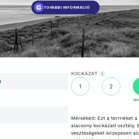
TOVÁBBI INFORMÁCIÓ
KOCKÁZAT
i
k
1
2
Mé
Mérsékelt: Ezt a terméket a 
alacsony kockázati osztály. 
veszteségeket közepesen alac