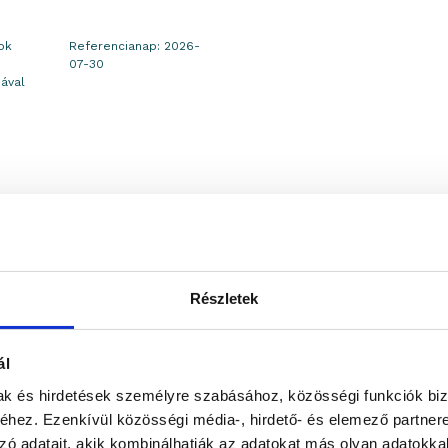
ok
Referencianap: 2026-
07-30
ával
Részletek
ál
mak és hirdetések személyre szabásához, közösségi funkciók biz
hez. Ezenkívül közösségi média-, hirdető- és elemező partner
zó adatait, akik kombinálhatják az adatokat más olyan adatokka