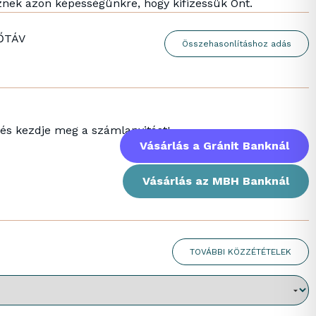
sznek azon képességünkre, hogy kifizessük Önt.
ŐTÁV
Összehasonlításhoz adás
 és kezdje meg a számlanyitást!
Vásárlás a Gránit Banknál
Vásárlás az MBH Banknál
TOVÁBBI KÖZZÉTÉTELEK
: