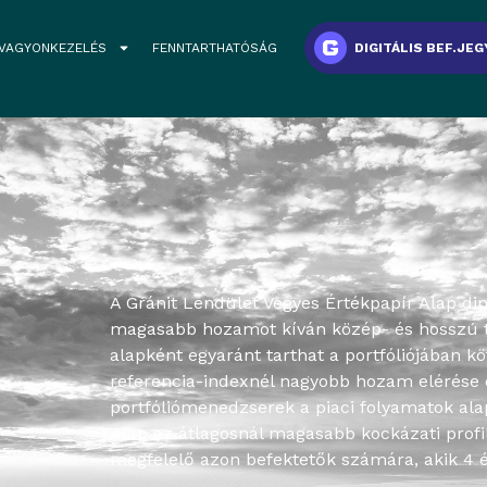
VAGYONKEZELÉS
FENNTARTHATÓSÁG
DIGITÁLIS BEF.JEG
A Gránit Lendület Vegyes Értékpapír Alap di
magasabb hozamot kíván közép- és hosszú tá
alapként egyaránt tarthat a portfóliójában k
referencia-indexnél nagyobb hozam elérése 
portfóliómenedzserek a piaci folyamatok ala
Alap az átlagosnál magasabb kockázati profi
megfelelő azon befektetők számára, akik 4 é