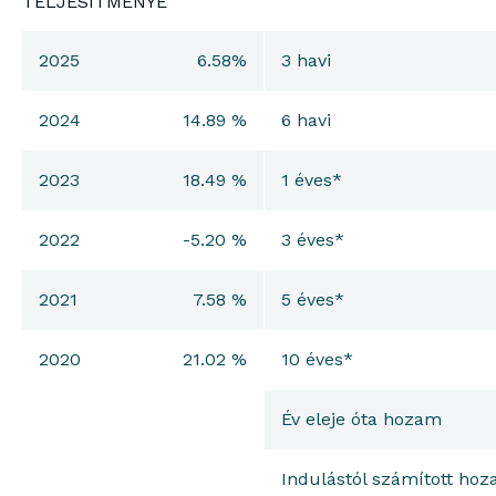
TELJESÍTMÉNYE
2025
6.58%
3 havi
2024
14.89 %
6 havi
2023
18.49 %
1 éves*
2022
-5.20 %
3 éves*
2021
7.58 %
5 éves*
2020
21.02 %
10 éves*
Év eleje óta hozam
Indulástól számított ho