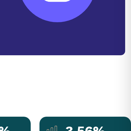
2%
3.56%