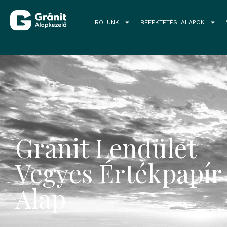
RÓLUNK
BEFEKTETÉSI ALAPOK
Gránit Lendület
Vegyes Értékpapír
Alap