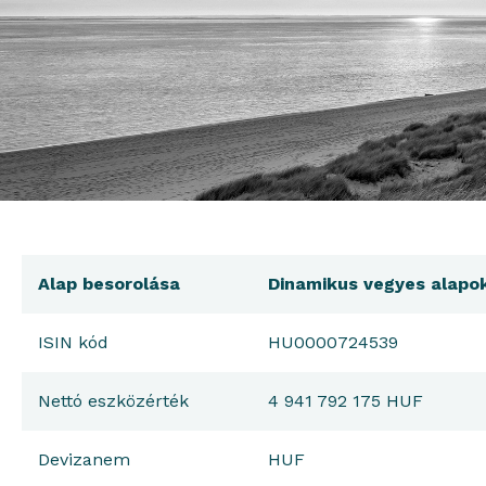
Alap besorolása
Dinamikus vegyes alapo
ISIN kód
HU0000724539
Nettó eszközérték
4 941 792 175 HUF
Devizanem
HUF