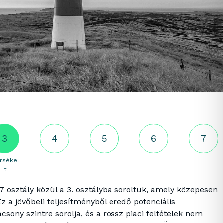
3
4
5
6
7
rsékel
t
7 osztály közül a 3. osztályba soroltuk, amely közepesen
Ez a jövőbeli teljesítményből eredő potenciális
sony szintre sorolja, és a rossz piaci feltételek nem