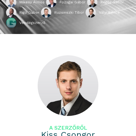
Mikesy Álmos
Pozsgai Gábor
Regős Gábor
Rigó Gábor
Ruzsinszki Tibor
Vályi Bence
Vendégszerző
A SZERZŐRŐL
Kiss Csongor