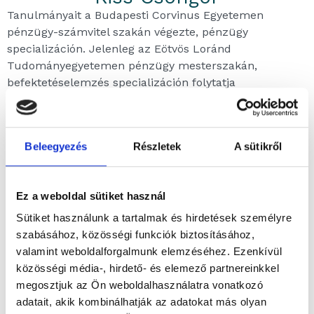
Tanulmányait a Budapesti Corvinus Egyetemen
pénzügy-számvitel szakán végezte, pénzügy
specializáción. Jelenleg az Eötvös Loránd
Tudományegyetemen pénzügy mesterszakán,
befektetéselemzés specializáción folytatja
tanulmányit. Az alapkezelőhöz 2024 májusában
csatlakozott, mint vagyonkezelési gyakornok, majd
2025 év elejétől junior stratégiai és üzletfejlesztési
Beleegyezés
Részletek
A sütikről
elemzőként vált az alapkezelő teljeskörű
munkavállalójává. Szabadidejét gyakran sportolással
tölti, továbbá az új feltörekvő befektetési
Ez a weboldal sütiket használ
eszközosztály, a kriptopiac és a tokenizáció
szerelmese.
Sütiket használunk a tartalmak és hirdetések személyre
szabásához, közösségi funkciók biztosításához,
valamint weboldalforgalmunk elemzéséhez. Ezenkívül
közösségi média-, hirdető- és elemező partnereinkkel
A SZERZŐ CIKKEI
megosztjuk az Ön weboldalhasználatra vonatkozó
adatait, akik kombinálhatják az adatokat más olyan