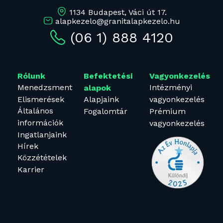
1134 Budapest, Váci út 17.
alapkezelo@granitalapkezelo.hu
(06 1) 888 4120
Rólunk
Befektetési
Vagyonkezelés
Menedzsment
Intézményi
alapok
Elismerések
Alapjaink
vagyonkezelés
Általános
Fogalomtár
Prémium
információk
vagyonkezelés
Ingatlanjaink
Hírek
Közzétételek
Karrier