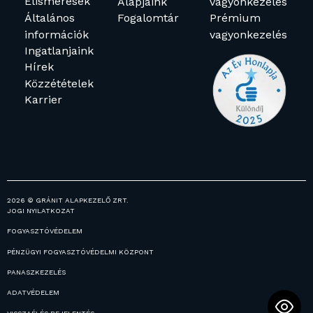
Elismerések
Alapjaink
vagyonkezelés
Általános
Fogalomtár
Prémium
információk
vagyonkezelés
Ingatlanjaink
Hírek
Közzétételek
Karrier
2026 © GRÁNIT ALAPKEZELŐ ZRT.
JOGI NYILATKOZAT
FOGYASZTÓVÉDELEM
PÉNZÜGYI FOGYASZTÓVÉDELMI KÖZPONT
PANASZKEZELÉS
ADATVÉDELEM