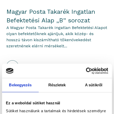
Magyar Posta Takarék Ingatlan
Befektetési Alap „B” sorozat
A Magyar Posta Takarék Ingatlan Befektetési Alapot
olyan befektetőknek ajánljuk, akik közép- és
hosszú távon kiszámítható tőkenövekedést
szeretnének elérni mérsékelt...
Beleegyezés
Részletek
A sütikről
Gránit Alapkezelő
2025.03.18.
Ez a weboldal sütiket használ
Sütiket használunk a tartalmak és hirdetések személyre
Torony Ingatlan Befektetési Alap