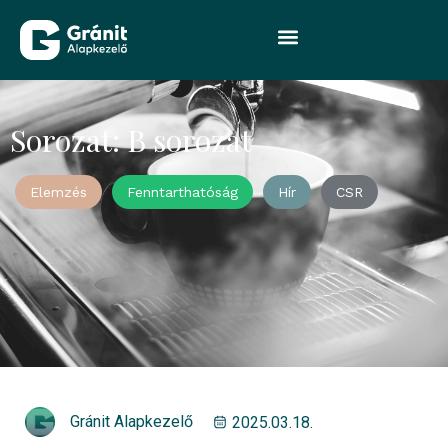
Sorozat: B sorozat
Elemzés
Fenntarthatóság
Hír
CSR
Gránit Alapkezelő
2025.03.18.