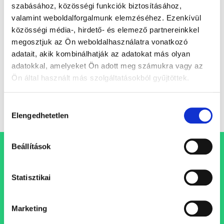
szabásához, közösségi funkciók biztosításához,
„B” sorozat
valamint weboldalforgalmunk elemzéséhez. Ezenkívül
közösségi média-, hirdető- és elemező partnereinkkel
A 2013-ban indult Torony Ingatlan Befektetési Alap
megosztjuk az Ön weboldalhasználatra vonatkozó
a Gránit Alapkezelő exkluzív ingatlanalapja. Az
adatait, akik kombinálhatják az adatokat más olyan
Alap ingatlanportfólióját jelentős részben magas
adatokkal, amelyeket Ön adott meg számukra vagy az
kihasználtságú prémium...
Ön által használt más szolgáltatásokból gyűjtöttek.
Hozzájárulás
0
Elengedhetetlen
kiválasztása
Beállítások
Állásajánlataink
Statisztikai
Folyamatosan bővülő csapatunkba keressük azokat a
szakembereket, akik egy professzionális, inspiráló és
támogató szellemi műhely keretein belül folytatnák
Marketing
karrierjüket.