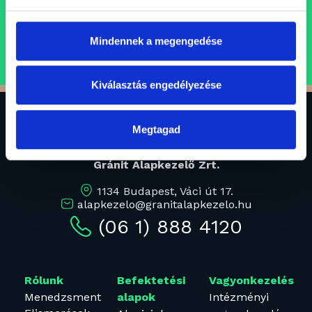
ÁLLÁSAJÁNLATOK
Mindennek a megengedése
Kiválasztás engedélyezése
Megtagad
Gránit Alapkezelő Zrt.
1134 Budapest, Váci út 17.
alapkezelo@granitalapkezelo.hu
(06 1) 888 4120
Rólunk
Befektetési
Vagyonkezelés
Menedzsment
Intézményi
alapok