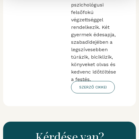
pszichológusi
felsőfokú
végzettséggel
rendelkezik. Két
gyermek édesapja,
szabadidejében a
legszívesebben
túrázik, biciklizik,
könyveket olvas és
kedvenc időtöltése
a festés.
SZERZŐ CIKKEI
Kérdése van?