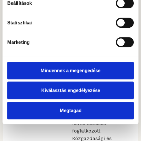
Alapkezelőhöz, ahol
Beállítások
az Értékesítési és
terméktámogatási
Statisztikai
csapatot vezeti.
Karrierje során több
piacvezető
Marketing
brókercégnél, banki
treasury-nél és
alapkezelőnél is
dolgozott. Éveken
Mindennek a megengedése
keresztül
kötvénykereskedéssel,
Kiválasztás engedélyezése
később részvény- és
devizaügyletekkel,
kiemelten határidős
Megtagad
és opciós FX-
kereskedéssel
foglalkozott.
Közgazdasági és