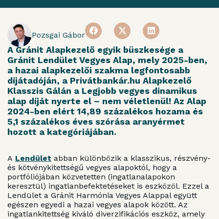
Pozsgai Gábor
A Gránit Alapkezelő egyik büszkesége a
Gránit Lendület Vegyes Alap, mely 2025-ben,
a hazai alapkezelői szakma legfontosabb
díjátadóján, a Privátbankár.hu Alapkezelő
Klasszis Gálán a Legjobb vegyes dinamikus
alap díját nyerte el – nem véletlenül! Az Alap
2024-ben elért 14,89 százalékos hozama és
5,1 százalékos éves szórása aranyérmet
hozott a kategóriájában.
A
Lendület
abban különbözik a klasszikus, részvény-
és kötvénykitettségű vegyes alapoktól, hogy a
portfóliójában közvetetten (ingatlanalapokon
keresztül) ingatlanbefektetéseket is eszközöl. Ezzel a
Lendület a Gránit Harmónia Vegyes Alappal együtt
egészen egyedi a hazai vegyes alapok között. Az
ingatlankitettség kiváló diverzifikációs eszköz, amely