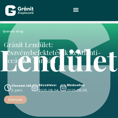
0%
Grandio blog
Gránit Lendület:
részvénybefektetések az Atlanti-
óceán két partján
Közzétéve:
Módosítva:
Olvasási idő
2025.08.04.
2025.08.05.
5 perc
Elemzés