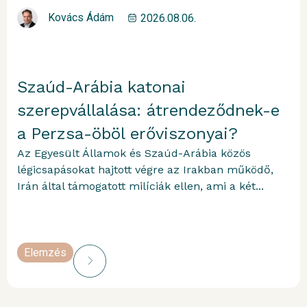
Kovács Ádám
2026.08.06.
Szaúd-Arábia katonai
szerepvállalása: átrendeződnek-e
a Perzsa-öböl erőviszonyai?
Az Egyesült Államok és Szaúd-Arábia közös
légicsapásokat hajtott végre az Irakban működő,
Irán által támogatott milíciák ellen, ami a két...
Elemzés