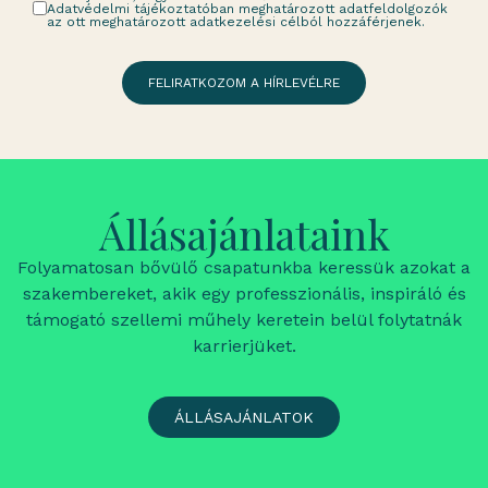
Adatvédelmi tájékoztatóban meghatározott adatfeldolgozók
az ott meghatározott adatkezelési célból hozzáférjenek.
FELIRATKOZOM A HÍRLEVÉLRE
Állásajánlataink
Folyamatosan bővülő csapatunkba keressük azokat a
szakembereket, akik egy professzionális, inspiráló és
támogató szellemi műhely keretein belül folytatnák
karrierjüket.
ÁLLÁSAJÁNLATOK