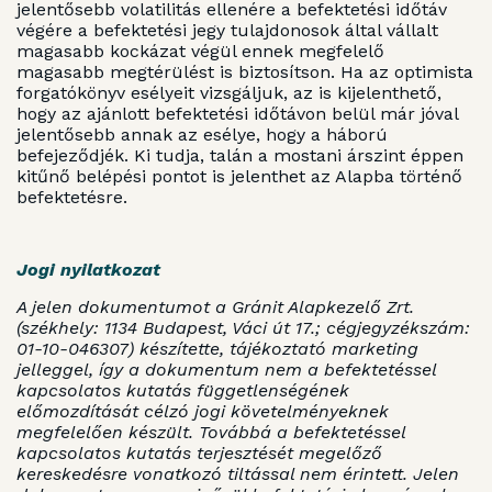
jelentősebb volatilitás ellenére a befektetési időtáv
végére a befektetési jegy tulajdonosok által vállalt
magasabb kockázat végül ennek megfelelő
magasabb megtérülést is biztosítson. Ha az optimista
forgatókönyv esélyeit vizsgáljuk, az is kijelenthető,
hogy az ajánlott befektetési időtávon belül már jóval
jelentősebb annak az esélye, hogy a háború
befejeződjék. Ki tudja, talán a mostani árszint éppen
kitűnő belépési pontot is jelenthet az Alapba történő
befektetésre.
Jogi nyilatkozat
A jelen dokumentumot a Gránit Alapkezelő Zrt.
(székhely: 1134 Budapest, Váci út 17.; cégjegyzékszám:
01-10-046307) készítette, tájékoztató marketing
jelleggel, így a dokumentum nem a befektetéssel
kapcsolatos kutatás függetlenségének
előmozdítását célzó jogi követelményeknek
megfelelően készült. Továbbá a befektetéssel
kapcsolatos kutatás terjesztését megelőző
kereskedésre vonatkozó tiltással nem érintett. Jelen