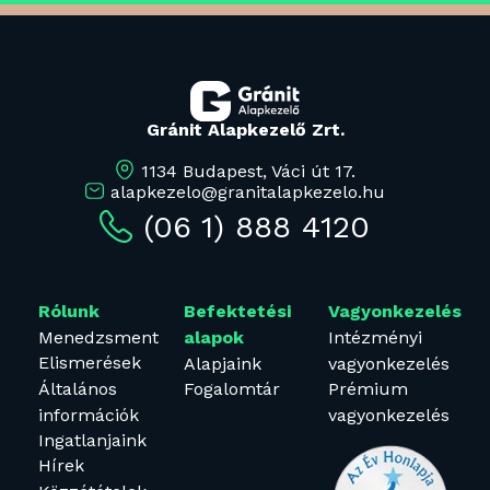
Gránit Alapkezelő Zrt.
1134 Budapest, Váci út 17.
alapkezelo@granitalapkezelo.hu
(06 1) 888 4120
Rólunk
Befektetési
Vagyonkezelés
Menedzsment
Intézményi
alapok
Elismerések
Alapjaink
vagyonkezelés
Általános
Fogalomtár
Prémium
információk
vagyonkezelés
Ingatlanjaink
Hírek