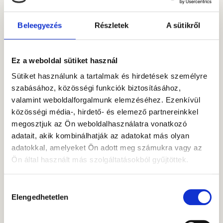
Kövessen minket!
Beleegyezés
Részletek
A sütikről
Ez a weboldal sütiket használ
Sütiket használunk a tartalmak és hirdetések személyre
szabásához, közösségi funkciók biztosításához,
valamint weboldalforgalmunk elemzéséhez. Ezenkívül
A SZERZŐRŐL
közösségi média-, hirdető- és elemező partnereinkkel
Pozsgai
megosztjuk az Ön weboldalhasználatra vonatkozó
Gábor
adatait, akik kombinálhatják az adatokat más olyan
Több mint 30 éves
adatokkal, amelyeket Ön adott meg számukra vagy az
tőkepiaci
Ön által használt más szolgáltatásokból gyűjtöttek.
tapasztalattal a háta
mögött 2021-ben
Hozzájárulás
csatlakozott a
Elengedhetetlen
kiválasztása
Gránit (korábban:
Diófa)