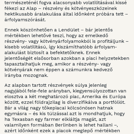
természeténél fogva alacsonyabb volatilitásával kissé
fékezi az Alap – részvény és kötvényeszközeinek
hektikusabb áralakulása által időnként próbára tett –
árfolyamszórását.
Ennek köszönhetően a Lendület – bár jelentős
mértékben lehetővé teszi, hogy az emelkedő
részvény- vagy kötvényárfolyamokból is profitáljunk –
kisebb volatilitású, így kiszámíthatóbb árfolyam-
alakulást biztosít a befektetőknek. Ennek
jelentőségét elsősorban azokban a piaci helyzetekben
tapasztalhatjuk meg, amikor a részvény- vagy
kötvényárak nem éppen a számunkra kedvező
irányba mozognak.
Az alapban tartott részvények súlya jelenleg
nagyjából fele-fele arányban, kiegyensúlyozottan van
elosztva a két meghatározó piac, Amerika és Európa
között, ezzel földrajzilag is diverzifikálva a portfóliót.
Bár a világ nagy tőkepiacai kölcsönösen hatnak
egymásra – és kis túlzással azt is mondhatjuk, hogy
ha Texasban egy farmer elkiáltja magát, azt
valamilyen formában Berlinben is lehet hallani –,
azért időnként ezek a piacok meglepő mértékben