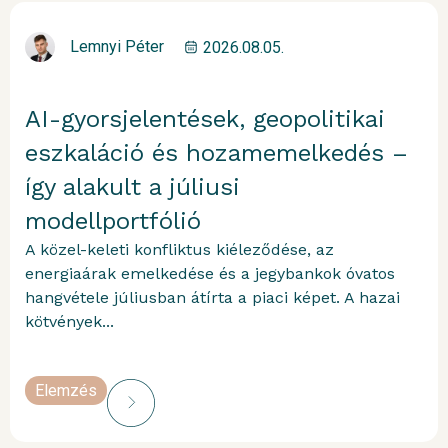
Lemnyi Péter
2026.08.05.
AI-gyorsjelentések, geopolitikai
eszkaláció és hozamemelkedés –
így alakult a júliusi
modellportfólió
A közel-keleti konfliktus kiéleződése, az
energiaárak emelkedése és a jegybankok óvatos
hangvétele júliusban átírta a piaci képet. A hazai
kötvények...
Elemzés