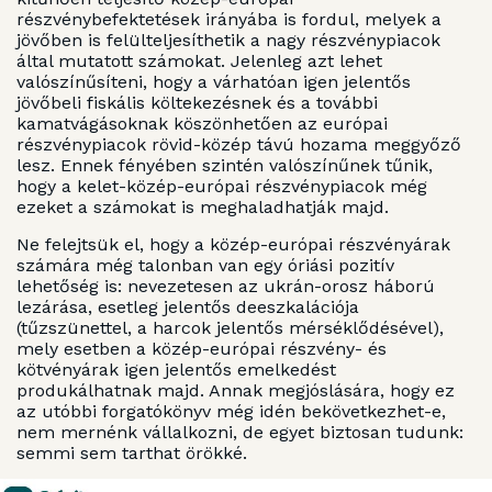
részvénybefektetések irányába is fordul, melyek a
jövőben is felülteljesíthetik a nagy részvénypiacok
által mutatott számokat. Jelenleg azt lehet
valószínűsíteni, hogy a várhatóan igen jelentős
jövőbeli fiskális költekezésnek és a további
kamatvágásoknak köszönhetően az európai
részvénypiacok rövid-közép távú hozama meggyőző
lesz. Ennek fényében szintén valószínűnek tűnik,
hogy a kelet-közép-európai részvénypiacok még
ezeket a számokat is meghaladhatják majd.
Ne felejtsük el, hogy a közép-európai részvényárak
számára még talonban van egy óriási pozitív
lehetőség is: nevezetesen az ukrán-orosz háború
lezárása, esetleg jelentős deeszkalációja
(tűzszünettel, a harcok jelentős mérséklődésével),
mely esetben a közép-európai részvény- és
kötvényárak igen jelentős emelkedést
produkálhatnak majd. Annak megjóslására, hogy ez
az utóbbi forgatókönyv még idén bekövetkezhet-e,
nem mernénk vállalkozni, de egyet biztosan tudunk:
semmi sem tarthat örökké.