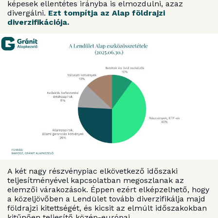
képesek ellentétes irányba is elmozdulni, azaz
divergálni.
Ezt tompítja az Alap földrajzi
diverzifikációja.
A két nagy részvénypiac elkövetkező időszaki
teljesítményével kapcsolatban megoszlanak az
elemzői várakozások. Éppen ezért elképzelhető, hogy
a közeljövőben a Lendület tovább diverzifikálja majd
földrajzi kitettségét, és kicsit az elmúlt időszakokban
kitűnően teljesítő közép-európai