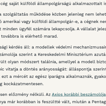
 cég saját külföldi állampolgárságú alkalmazottait is
t a szolgáltatás működése közben jelenleg nem lehe
ló amerikai vagy külföldi állampolgár-e, a cégnek 
minden ügyfél számára lekapcsolja. A vállalat jelez
 továbbra is elérhető marad.
sági kérdés áll: a modellek védelmi mechanizmusai
ámolója szerint a Kereskedelmi Minisztérium azutá
erült olyan módszert találnia, amellyel a modell bizt
c vitatja a döntés arányosságát: álláspontja szerint
 ezt a mércét az egész iparágra alkalmaznák, gyakor
eg kockázatmentesen.
esen előzmény nélküli. Az
Axios korábbi beszámolója
ya már korábban is feszültté vált, miután a Pentag