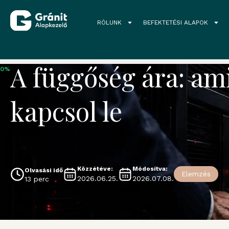
RÓLUNK
BEFEKTETÉSI ALAPOK
Grandio blog
A függőség ára: am
0%
kapcsol le
Közzétéve:
Módosítva:
Olvasási idő
Elemzés
2026.06.25.
2026.07.08.
13 perc