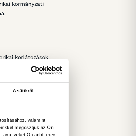
ikai kormányzati
na.
erikai korlátozások
. A 2022 októberi amerikai
 A 2025 januári
AI Diffusion
 próbálta, vagyis azt a
A sütikről
Ezt a szabályt az amerikai
és nem egy letölthető
tosításához, valamint
gáltatáshoz. A modell
einkkel megosztjuk az Ön
l, amelyeket Ön adott meg