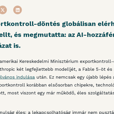
rtkontroll-döntés globálisan elér
llt, és megmutatta: az AI-hozzáfé
zat is.
 amerikai Kereskedelmi Minisztérium exportkontroll-d
thropic két legfejlettebb modelljét, a Fable 5-öt é
ilvános indulása
után. Ez nemcsak egy újabb lépés 
portkontroll korábban elsősorban chipekre, technol
tt, most viszont egy már működő, éles szolgáltatás
nulság éles: a lekapcsolhatóság immár nem pusztán