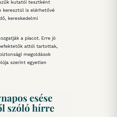
zűk kutatói tesztként
 keresztül is elérhetővé
edő, kereskedelmi
zgatják a piacot. Erre jó
efektetők attól tartottak,
rbiztonsági megoldások
ója szerint egyetlen