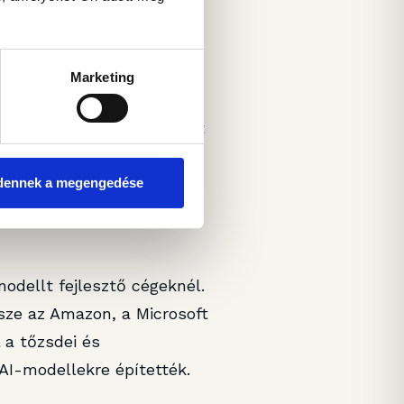
s a felhasználó
 fizikai vagy digitális
Marketing
l nemcsak üzleti,
tlen hatósági döntés miatt
dennek a megengedése
odellt fejlesztő cégeknél.
észe az Amazon, a Microsoft
 a tőzsdei és
I-modellekre építették.