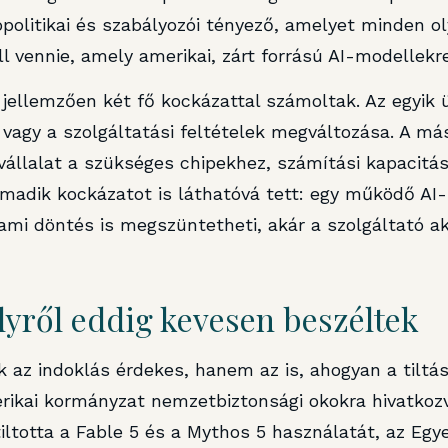
olitikai és szabályozói tényező, amelyet minden ol
l vennie, amely amerikai, zárt forrású AI-modellekre
jellemzően két fő kockázattal számoltak. Az egyik üz
vagy a szolgáltatási feltételek megváltozása. A más
 vállalat a szükséges chipekhez, számítási kapacitá
rmadik kockázatot is láthatóvá tett: egy működő AI-
ami döntés is megszüntetheti, akár a szolgáltató ak
lyről eddig kevesen beszéltek
az indoklás érdekes, hanem az is, ahogyan a tiltá
rikai kormányzat nemzetbiztonsági okokra hivatko
ltotta a Fable 5 és a Mythos 5 használatát, az Egy