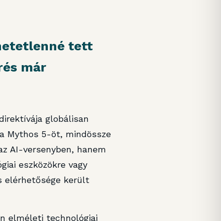
hetetlenné tett
rés már
irektívája globálisan
s a Mythos 5-öt, mindössze
az AI-versenyben, hanem
ógiai eszközökre vagy
 elérhetősége került
 elméleti technológiai