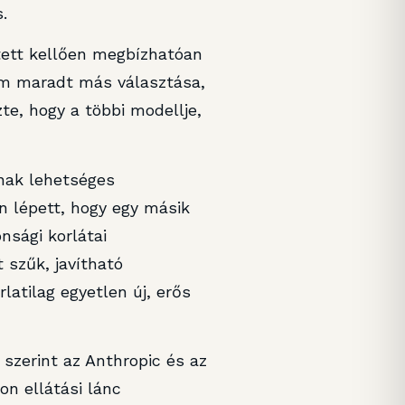
.
tett kellően megbízhatóan
nem maradt más választása,
te, hogy a többi modellje,
nak lehetséges
n lépett, hogy egy másik
onsági korlátai
 szűk, javítható
latilag egyetlen új, erős
szerint az Anthropic és az
on ellátási lánc