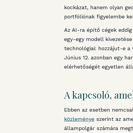
kockázat, hanem olyan geop
portfóliónak figyelembe kel
Az AI-ra építő cégek eddig 
egy-egy modell kivezetése 
technológiai: hozzájut-e a
Június 12. azonban egy ha
elérhetőségét egyetlen áll
A kapcsoló, ame
Ebben az esetben nemcsak 
közleménye
szerint az ame
állampolgár számára megti