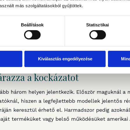
dt, csak használni nem lehetett többé. Mivel a tiltá
sznált más szolgáltatásokból gyűjtöttek.
 állampolgárságához – kötődött, nem pedig a modell
lobálissá vált.
Beállítások
Statisztikai
nsértékűvé az ügyet. Egy csúcs AI-modell mostantó
sbeli okok miatt válhat elérhetetlenné, hanem egye
n üzleti szándékával szemben.
Kiválasztás engedélyezése
Min
árazza a kockázatot
lább három helyen jelentkezik. Először maguknál a m
tóknál, hiszen a legfejlettebb modellek jelentős r
ráján keresztül érhető el. Harmadszor pedig azoknál
aját terméküket vagy belső működésüket amerikai A