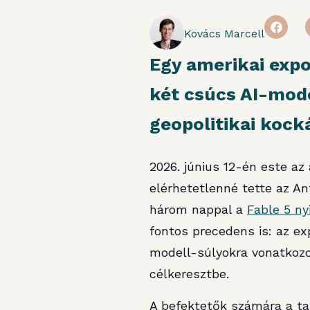
Kovács Marcell
Egy amerikai expo
két csúcs AI-mode
geopolitikai kocká
2026. június 12-én este az
elérhetetlenné tette az An
három nappal a
Fable 5 ny
fontos precedens is: az ex
modell-súlyokra vonatkozo
célkeresztbe.
A befektetők számára a ta