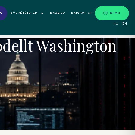
GY
KÖZZÉTÉTELEK
KARRIER
KAPCSOLAT
BLOG
HU
EN
odellt Washington