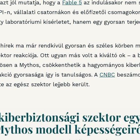
azt jól mutatja, hogy a
Fable 5
az indulásakor nem s
PI-n, vállalati csatornákon és előfizetői csomagokon
egy laboratóriumi kísérletet, hanem egy gyorsan terj
hírek ma már rendkívül gyorsan és széles körben mo
ktor reakciója. Ott ugyan más volt a kiváltó ok – a b
nösen a Mythos, csökkenthetik a hagyományos kibe
eakció gyorsasága így is tanulságos. A
CNBC
beszámol
e az egész szektor lejjebb került.