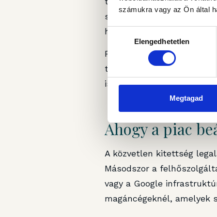
technikailag a helyén mara
számukra vagy az Ön által ha
személyéhez – pontosabban
helyéhez, a hatás azonnal g
Hozzájárulás
Elengedhetetlen
kiválasztása
Pontosan ez teszi precede
technológiai vagy kapacitá
is, a szolgáltató közvetle
Megtagad
Ahogy a piac be
A közvetlen kitettség lega
Másodszor a felhőszolgálta
vagy a Google infrastruktú
magáncégeknél, amelyek s