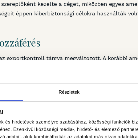
szereplőként kezelte a céget, miközben egyes amer
égeit éppen kiberbiztonsági célokra használták vol
hozzáférés
 az exportkontroll tárgya megváltozott. A korábbi am
fogható vagy átadható technológiai elemet céloztak
 Nvidia-chipek Kínába irányuló kivitelét korlátozták.
odellek és modell-súlyok terjedését is szabályozni
Részletek
t le lehet tölteni és saját infrastruktúrán futtatni. 
m 2025 májusában
visszavonta
.
ál
pusú precedens. Itt nem egy chip, nem egy szerver 
mak és hirdetések személyre szabásához, közösségi funkciók biz
len tárgy, hanem a hozzáférés egy már működő szol
hez. Ezenkívül közösségi média-, hirdető- és elemező partner
zó adatait, akik kombinálhatják az adatokat más olyan adatokka