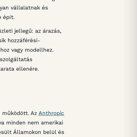
yan vállalatnak és
 épít.
leti jellegű: az árazás,
ik hozzáférési-
shoz vagy modellhez.
szolgáltatás
arata ellenére.
s működött. Az
Anthropic
zva minden nem amerikai
esült Államokon belül és