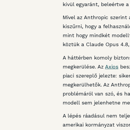
kívül egyaránt, beleértve a
Mivel az Anthropic szerin
kiszűrni, hogy a felhaszná
mint hogy mindkét modellt 
köztük a Claude Opus 4.8,
A háttérben komoly bizton
megkerülése. Az
Axios
besz
piaci szereplő jelezte: sik
megkerülhetők. Az Anthropi
problémáról van szó, és ha
modell sem jelenhetne m
A lépés ráadásul nem telj
amerikai kormányzat viszon