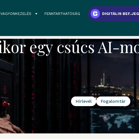
VAGYONKEZELÉS
FENNTARTHATÓSÁG
DIGITÁLIS BEF.JE
ikor egy csúcs AI-m
Hírlevél
Fogalomtár