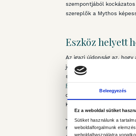
szempontjából kockázatos 
szereplők a Mythos képess
Eszköz helyett 
Az igazi újdonság az, hogy
jellemzően valamilyen meg
szabályok például a fejlett
Rule
már a legerősebb AI-m
Beleegyezés
digitális „eszközt”, amelye
Kereskedelmi Minisztériu
Ez a weboldal sütiket haszn
Június 12. azonban más tí
Sütiket használunk a tartal
modell-súly volt a közvet
weboldalforgalmunk elemzésé
weboldalhasználatra vonatko