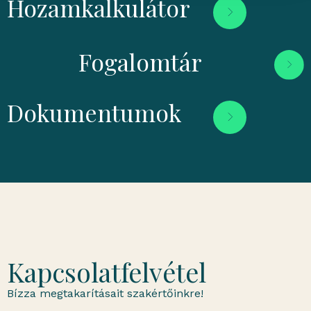
Hozamkalkulátor
Fogalomtár
Dokumentumok
Kapcsolatfelvétel
Bízza megtakarításait szakértőinkre!