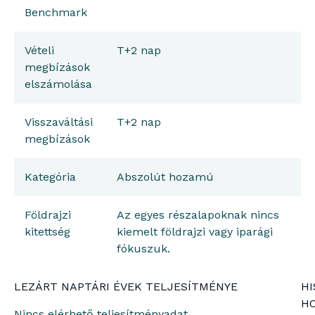
Benchmark
Vételi
T+2 nap
megbízások
elszámolása
Visszaváltási
T+2 nap
megbízások
Kategória
Abszolút hozamú
Földrajzi
Az egyes részalapoknak nincs
kitettség
kiemelt földrajzi vagy iparági
fókuszuk.
LEZÁRT NAPTÁRI ÉVEK TELJESÍTMÉNYE
HI
H
Nincs elérhető teljesítményadat.