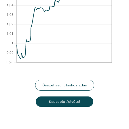
Összehasonlításhoz adás
Kapcsolatfelvétel