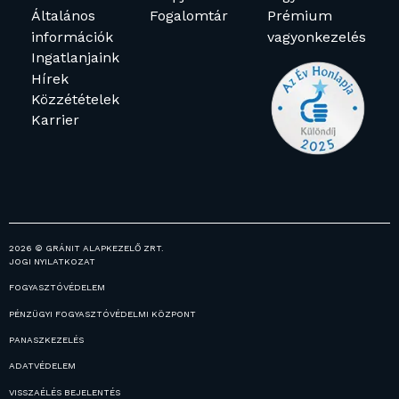
Általános
Fogalomtár
Prémium
információk
vagyonkezelés
Ingatlanjaink
Hírek
Közzétételek
Karrier
2026 © GRÁNIT ALAPKEZELŐ ZRT.
JOGI NYILATKOZAT
FOGYASZTÓVÉDELEM
PÉNZÜGYI FOGYASZTÓVÉDELMI KÖZPONT
PANASZKEZELÉS
ADATVÉDELEM
VISSZAÉLÉS BEJELENTÉS