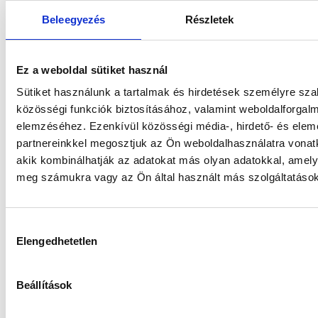
A befektetési jegy akár teljes értékét is elveszítheti, de
Beleegyezés
Részletek
pótlólagos befizetési kötelezettséget nem eredményezhet. A
befektetési döntést minden befektetőnek saját döntése
alapján, saját felelősségre kell meghoznia.
Ez a weboldal sütiket használ
Sütiket használunk a tartalmak és hirdetések személyre sz
közösségi funkciók biztosításához, valamint weboldalforgal
elemzéséhez. Ezenkívül közösségi média-, hirdető- és ele
partnereinkkel megosztjuk az Ön weboldalhasználatra vonatk
akik kombinálhatják az adatokat más olyan adatokkal, amely
meg számukra vagy az Ön által használt más szolgáltatásokb
Kiemelt alapjaink
Hozzájárulás
Elengedhetetlen
kiválasztása
7.26%
Beállítások
1 éves visszatekintő hozam
(
HUF
)