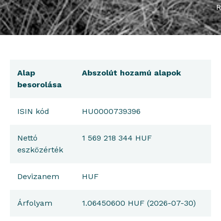
R
Alap
Abszolút hozamú alapok
besorolása
ISIN kód
HU0000739396
Nettó
1 569 218 344 HUF
eszközérték
Devizanem
HUF
Árfolyam
1.06450600 HUF (2026-07-30)