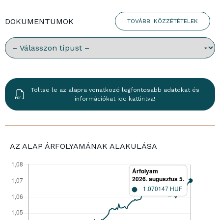
DOKUMENTUMOK
TOVÁBBI KÖZZÉTÉTELEK
Válassz dokumentumtípust:
Töltse le az alapra vonatkozó legfontosabb adatokat és
információkat ide kattintva!
AZ ALAP ÁRFOLYAMÁNAK ALAKULÁSA