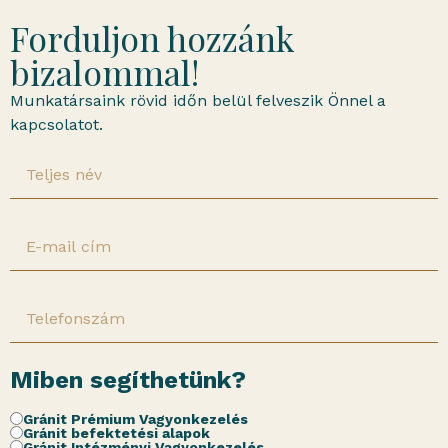
Forduljon hozzánk
bizalommal!
Munkatársaink rövid időn belül felveszik Önnel a
kapcsolatot.
Miben segíthetünk?
Gránit Prémium Vagyonkezelés
Gránit befektetési alapok
Gránit Intézményi Vagyonkezelés