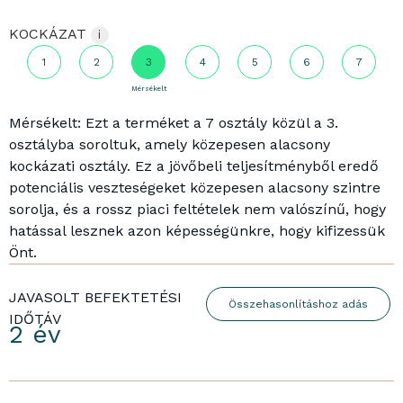
KOCKÁZAT
i
1
2
3
4
5
6
7
Mérsékelt
Mérsékelt: Ezt a terméket a 7 osztály közül a 3.
osztályba soroltuk, amely közepesen alacsony
kockázati osztály. Ez a jövőbeli teljesítményből eredő
potenciális veszteségeket közepesen alacsony szintre
sorolja, és a rossz piaci feltételek nem valószínű, hogy
hatással lesznek azon képességünkre, hogy kifizessük
Önt.
JAVASOLT BEFEKTETÉSI
Összehasonlításhoz adás
IDŐTÁV
2 év