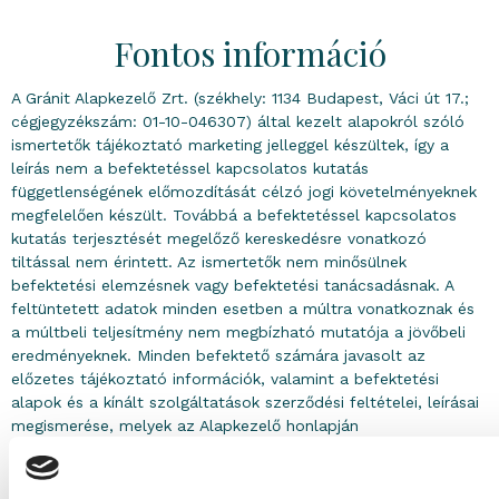
Fontos információ
A Gránit Alapkezelő Zrt. (székhely: 1134 Budapest, Váci út 17.;
cégjegyzékszám: 01-10-046307) által kezelt alapokról szóló
ismertetők tájékoztató marketing jelleggel készültek, így a
leírás nem a befektetéssel kapcsolatos kutatás
függetlenségének előmozdítását célzó jogi követelményeknek
megfelelően készült. Továbbá a befektetéssel kapcsolatos
kutatás terjesztését megelőző kereskedésre vonatkozó
tiltással nem érintett. Az ismertetők nem minősülnek
befektetési elemzésnek vagy befektetési tanácsadásnak. A
feltüntetett adatok minden esetben a múltra vonatkoznak és
a múltbeli teljesítmény nem megbízható mutatója a jövőbeli
eredményeknek. Minden befektető számára javasolt az
előzetes tájékoztató információk, valamint a befektetési
alapok és a kínált szolgáltatások szerződési feltételei, leírásai
megismerése, melyek az Alapkezelő honlapján
(www.granitalapkezelo.hu) megtalálhatók. A befektetési alapok
által kibocsátott befektetési jegyek árfolyamai a piaci
folyamatok alapján pozitív és negatív irányba is változhatnak.