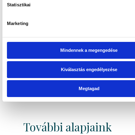
Ingatlan típusú
Statisztikai
Magyar Posta Takarék Ingatlan Befektetési
Alap „I” sorozat
Marketing
Mindennek a megengedése
Kiválasztás engedélyezése
Megtagad
További alapjaink