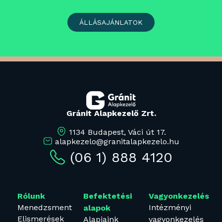
ÁLLÁSAJÁNLATOK
Gránit Alapkezelő Zrt.
1134 Budapest, Váci út 17.
alapkezelo@granitalapkezelo.hu
(06 1) 888 4120
Rólunk
Befektetési
Vagyonkezelés
Menedzsment
Intézményi
alapok
Elismerések
Alapjaink
vagyonkezelés