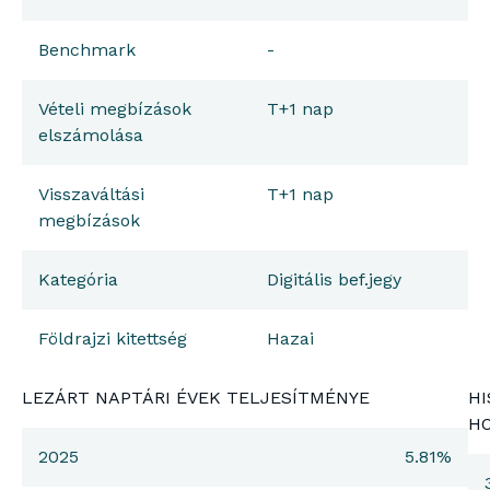
Benchmark
-
Vételi megbízások
T+1 nap
elszámolása
Visszaváltási
T+1 nap
megbízások
Kategória
Digitális bef.jegy
Földrajzi kitettség
Hazai
LEZÁRT NAPTÁRI ÉVEK TELJESÍTMÉNYE
HI
H
2025
5.81%