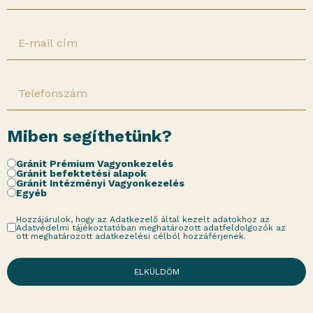
Miben segíthetünk?
Gránit Prémium Vagyonkezelés
Gránit befektetési alapok
Gránit Intézményi Vagyonkezelés
Egyéb
Hozzájárulok, hogy az Adatkezelő által kezelt adatokhoz az
Adatvédelmi tájékoztatóban meghatározott adatfeldolgozók az
ott meghatározott adatkezelési célból hozzáférjenek.
ELKÜLDÖM