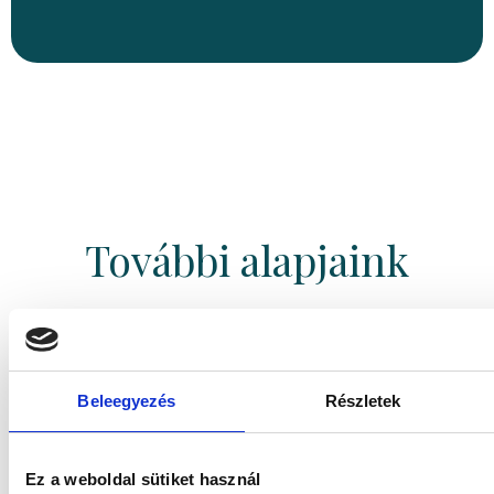
További alapjaink
Gránit Kolosszus Ingatlan Alapok
Beleegyezés
Részletek
Alapja
Ez a weboldal sütiket használ
Gránit WM-3 Abszolút Hozamú