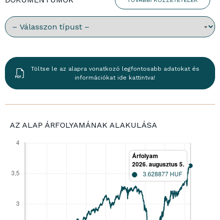
Válassz dokumentumtípust:
Töltse le az alapra vonatkozó legfontosabb adatokat és
információkat ide kattintva!
AZ ALAP ÁRFOLYAMÁNAK ALAKULÁSA