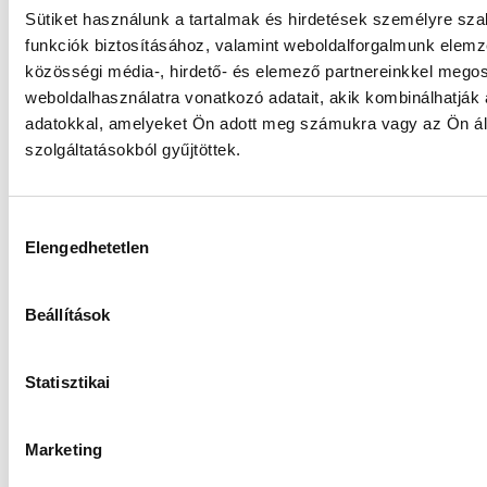
Származtatott Részalap „I” sorozat
Sütiket használunk a tartalmak és hirdetések személyre sz
funkciók biztosításához, valamint weboldalforgalmunk elem
közösségi média-, hirdető- és elemező partnereinkkel mego
Gránit WM-2 Abszolút Hozamú
weboldalhasználatra vonatkozó adatait, akik kombinálhatják
Származtatott Részalap „I” sorozat
adatokkal, amelyeket Ön adott meg számukra vagy az Ön ál
szolgáltatásokból gyűjtöttek.
Gránit WM-1 Abszolút Hozamú
Származtatott Részalap „I” sorozat
Hozzájárulás
Elengedhetetlen
kiválasztása
Torony Ingatlan Befektetési Alap „B”
sorozat
Beállítások
Statisztikai
Marketing