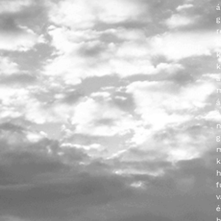
á
g
r
k
k
k
a
m
á
á
g
k
h
f
v
é
h