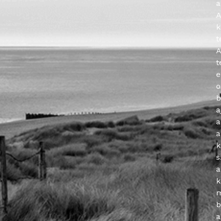
a
A
k
t
t
e
o
b
a
a
a
k
s
a
k
m
b
a