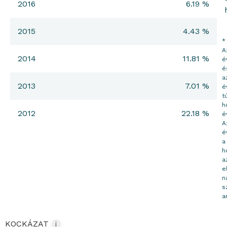
2016
6.19 %
2015
4.43 %
*
A
2014
11.81 %
é
é
a
2013
7.01 %
é
tú
h
2012
22.18 %
é
A
é
a
h
a
e
n
s
a
KOCKÁZAT
i