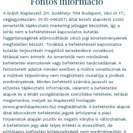
Fontos információ
A Gránit Alapkezelő Zrt. (székhely: 1134 Budapest, Váci út 17.;
cégjegyzékszám: 01-10-046307) által kezelt alapokról szóló
ismertetők tájékoztató marketing jelleggel készültek, így a
leírás nem a befektetéssel kapcsolatos kutatás
függetlenségének előmozdítását célzó jogi követelményeknek
megfelelően készült. Továbbá a befektetéssel kapcsolatos
kutatás terjesztését megelőző kereskedésre vonatkozó
tiltással nem érintett. Az ismertetők nem minősülnek
befektetési elemzésnek vagy befektetési tanácsadásnak. A
feltüntetett adatok minden esetben a múltra vonatkoznak és
a múltbeli teljesítmény nem megbízható mutatója a jövőbeli
eredményeknek. Minden befektető számára javasolt az
előzetes tájékoztató információk, valamint a befektetési
alapok és a kínált szolgáltatások szerződési feltételei, leírásai
megismerése, melyek az Alapkezelő honlapján
(www.granitalapkezelo.hu) megtalálhatók. A befektetési alapok
által kibocsátott befektetési jegyek árfolyamai a piaci
folyamatok alapján pozitív és negatív irányba is változhatnak.
A befektetési jegy akár teljes értékét is elveszítheti, de
pótlólagos befizetési kötelezettséget nem eredményezhet. A