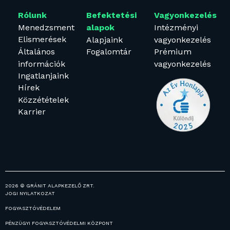
Rólunk
Befektetési
Vagyonkezelés
Menedzsment
Intézményi
alapok
Elismerések
Alapjaink
vagyonkezelés
Általános
Fogalomtár
Prémium
információk
vagyonkezelés
Ingatlanjaink
Hírek
Közzétételek
Karrier
2026 © GRÁNIT ALAPKEZELŐ ZRT.
JOGI NYILATKOZAT
FOGYASZTÓVÉDELEM
PÉNZÜGYI FOGYASZTÓVÉDELMI KÖZPONT