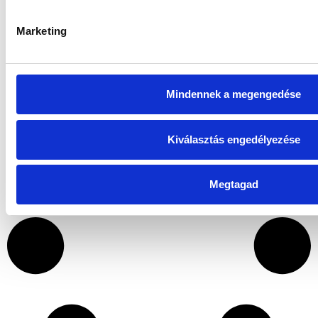
Származtatott Részalap „I” sorozat
Marketing
Torony Ingatlan Befektetési Alap „B”
sorozat
Mindennek a megengedése
Kiválasztás engedélyezése
Megtagad