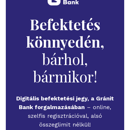
Befektetés
könnyedén,
bárhol,
bármikor!
Digitális befektetési jegy, a Gránit
Bank forgalmazásában
– online,
szelfis regisztrációval, alsó
összeglimit nélkül!