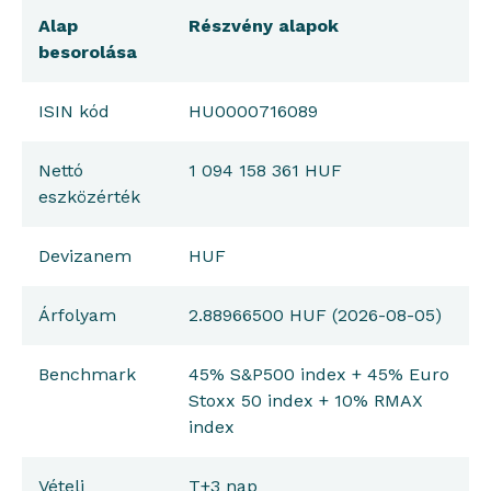
Alap
Részvény alapok
besorolása
ISIN kód
HU0000716089
Nettó
1 094 158 361 HUF
eszközérték
Devizanem
HUF
Árfolyam
2.88966500 HUF (2026-08-05)
Benchmark
45% S&P500 index + 45% Euro
Stoxx 50 index + 10% RMAX
index
Vételi
T+3 nap