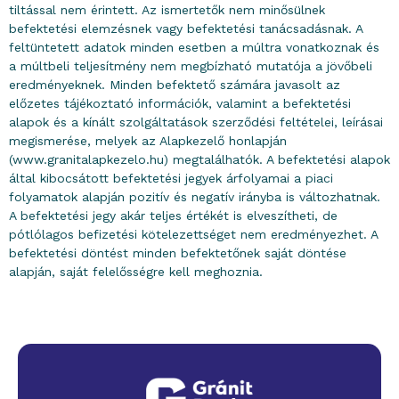
tiltással nem érintett. Az ismertetők nem minősülnek
befektetési elemzésnek vagy befektetési tanácsadásnak. A
feltüntetett adatok minden esetben a múltra vonatkoznak és
a múltbeli teljesítmény nem megbízható mutatója a jövőbeli
eredményeknek. Minden befektető számára javasolt az
előzetes tájékoztató információk, valamint a befektetési
alapok és a kínált szolgáltatások szerződési feltételei, leírásai
megismerése, melyek az Alapkezelő honlapján
(www.granitalapkezelo.hu) megtalálhatók. A befektetési alapok
által kibocsátott befektetési jegyek árfolyamai a piaci
folyamatok alapján pozitív és negatív irányba is változhatnak.
A befektetési jegy akár teljes értékét is elveszítheti, de
pótlólagos befizetési kötelezettséget nem eredményezhet. A
befektetési döntést minden befektetőnek saját döntése
alapján, saját felelősségre kell meghoznia.