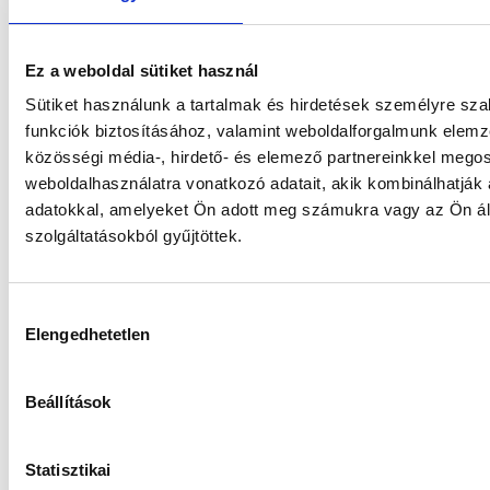
További alapjaink
Ez a weboldal sütiket használ
Sütiket használunk a tartalmak és hirdetések személyre sz
funkciók biztosításához, valamint weboldalforgalmunk elem
közösségi média-, hirdető- és elemező partnereinkkel mego
Gránit Kolosszus Ingatlan Alapok
weboldalhasználatra vonatkozó adatait, akik kombinálhatják
Alapja
adatokkal, amelyeket Ön adott meg számukra vagy az Ön ál
szolgáltatásokból gyűjtöttek.
Gránit WM-3 Abszolút Hozamú
Származtatott Részalap „I” sorozat
Hozzájárulás
Elengedhetetlen
kiválasztása
Gránit WM-2 Abszolút Hozamú
Beállítások
Származtatott Részalap „I” sorozat
Statisztikai
Gránit WM-1 Abszolút Hozamú