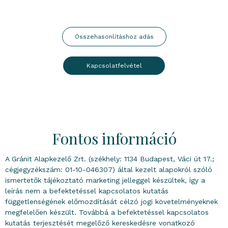
Összehasonlításhoz adás
Kapcsolatfelvétel
Fontos információ
A Gránit Alapkezelő Zrt. (székhely: 1134 Budapest, Váci út 17.;
cégjegyzékszám: 01-10-046307) által kezelt alapokról szóló
ismertetők tájékoztató marketing jelleggel készültek, így a
leírás nem a befektetéssel kapcsolatos kutatás
függetlenségének előmozdítását célzó jogi követelményeknek
megfelelően készült. Továbbá a befektetéssel kapcsolatos
kutatás terjesztését megelőző kereskedésre vonatkozó