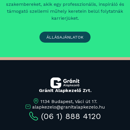
szakembereket, akik egy professzionális, inspiráló és
támogató szellemi műhely keretein belül folytatnák
karrierjüket.
ÁLLÁSAJÁNLATOK
Gránit Alapkezelő Zrt.
1134 Budapest, Váci út 17.
alapkezelo@granitalapkezelo.hu
(06 1) 888 4120