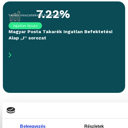
7.22%
1 éves visszatekintő hozam
(
HUF
)
Ingatlan típusú
Magyar Posta Takarék Ingatlan Befektetési
Alap „I” sorozat
Beleegyezés
Részletek