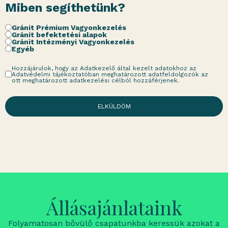
Miben segíthetünk?
Gránit Prémium Vagyonkezelés
Gránit befektetési alapok
Gránit Intézményi Vagyonkezelés
Egyéb
Hozzájárulok, hogy az Adatkezelő által kezelt adatokhoz az
Adatvédelmi tájékoztatóban meghatározott adatfeldolgozók az
ott meghatározott adatkezelési célból hozzáférjenek.
ELKÜLDÖM
Állásajánlataink
Folyamatosan bővülő csapatunkba keressük azokat a