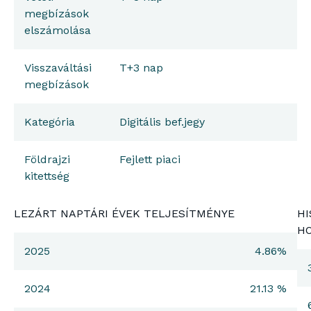
megbízások
elszámolása
Visszaváltási
T+3 nap
megbízások
Kategória
Digitális bef.jegy
Földrajzi
Fejlett piaci
kitettség
LEZÁRT NAPTÁRI ÉVEK TELJESÍTMÉNYE
HI
H
2025
4.86%
2024
21.13 %