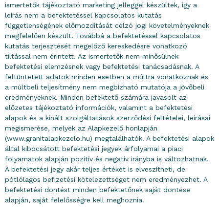
ismertetők tájékoztató marketing jelleggel készültek, így a
leírás nem a befektetéssel kapcsolatos kutatás
függetlenségének előmozdítását célzó jogi követelményeknek
megfelelően készült. Továbbá a befektetéssel kapcsolatos
kutatás terjesztését megelőző kereskedésre vonatkozó
tiltással nem érintett. Az ismertetők nem minősülnek
befektetési elemzésnek vagy befektetési tanácsadásnak. A
feltüntetett adatok minden esetben a múltra vonatkoznak és
a múltbeli teljesítmény nem megbízható mutatója a jövőbeli
eredményeknek. Minden befektető számára javasolt az
előzetes tájékoztató információk, valamint a befektetési
alapok és a kínált szolgáltatások szerződési feltételei, leírásai
megismerése, melyek az Alapkezelő honlapján
(www.granitalapkezelo.hu) megtalálhatók. A befektetési alapok
által kibocsátott befektetési jegyek árfolyamai a piaci
folyamatok alapján pozitív és negatív irányba is változhatnak.
A befektetési jegy akár teljes értékét is elveszítheti, de
pótlólagos befizetési kötelezettséget nem eredményezhet. A
befektetési döntést minden befektetőnek saját döntése
alapján, saját felelősségre kell meghoznia.