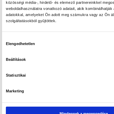
Gránit WM-2 Abszolút Hozamú
közösségi média-, hirdető- és elemező partnereinkkel mego
Származtatott Részalap „I” sorozat
weboldalhasználatra vonatkozó adatait, akik kombinálhatják
adatokkal, amelyeket Ön adott meg számukra vagy az Ön ál
szolgáltatásokból gyűjtöttek.
Gránit WM-1 Abszolút Hozamú
Származtatott Részalap „I” sorozat
Hozzájárulás
Elengedhetetlen
kiválasztása
Torony Ingatlan Befektetési Alap „B”
sorozat
Beállítások
Statisztikai
Marketing
Mindennek a megengedése