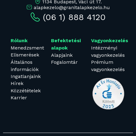
1134 Budapest, Váci út 17.
alapkezelo@granitalapkezelo.hu
(06 1) 888 4120
Rólunk
Befektetési
Vagyonkezelés
Menedzsment
Intézményi
alapok
Elismerések
Alapjaink
vagyonkezelés
Általános
Fogalomtár
Prémium
információk
vagyonkezelés
Ingatlanjaink
Hírek
Közzétételek
Karrier