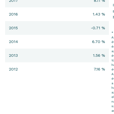
2017
8.11 %
2016
1.43 %
2015
-0.71 %
*
A
2014
6.70 %
é
é
a
2013
1.56 %
é
tú
h
2012
7.16 %
é
A
é
a
h
a
e
n
s
a