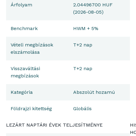
Árfolyam
2.04496700 HUF
(2026-08-05)
Benchmark
HWM + 5%
Vételi megbízások
T+2 nap
elszámolása
Visszaváltási
T+2 nap
megbízások
Kategória
Abszolút hozamú
Földrajzi kitettség
Globális
LEZÁRT NAPTÁRI ÉVEK TELJESÍTMÉNYE
HI
H