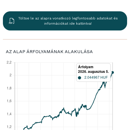
Töltse le az alapra vonatkozó legfontosabb adatokat és
információkat ide kattintva!
AZ ALAP ÁRFOLYAMÁNAK ALAKULÁSA