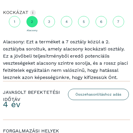
KOCKÁZAT
i
1
2
3
4
5
6
7
Alacsony
Alacsony: Ezt a terméket a 7 osztály közül a 2.
osztályba soroltuk, amely alacsony kockázati osztály.
Ez a jövőbeli teljesítményből eredő potenciális
veszteségeket alacsony szintre sorolja, és a rossz piaci
feltételek egyáltalán nem valószínű, hogy hatással
lesznek azon képességünkre, hogy kifizessük Önt.
JAVASOLT BEFEKTETÉSI
Összehasonlításhoz adás
IDŐTÁV
4 év
FORGALMAZÁSI HELYEK