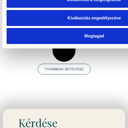
Kiválasztás engedélyezése
Megtagad
TOVÁBBIAK BETÖLTÉSE
Kérdése