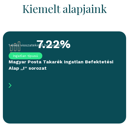
Kiemelt alapjaink
7.22%
1 éves visszatekintő hozam
(
HUF
)
Ingatlan típusú
Magyar Posta Takarék Ingatlan Befektetési
Alap „I” sorozat