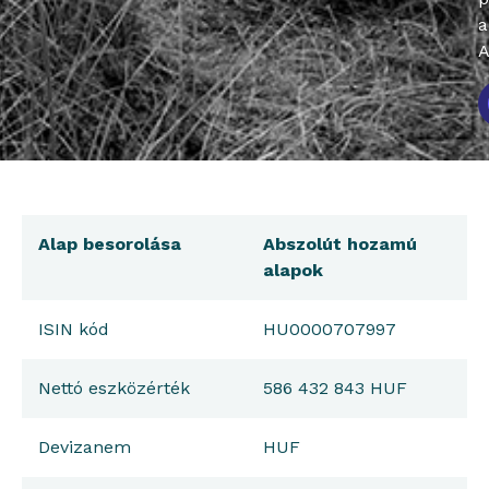
a
A
Alap besorolása
Abszolút hozamú
alapok
ISIN kód
HU0000707997
Nettó eszközérték
586 432 843 HUF
Devizanem
HUF