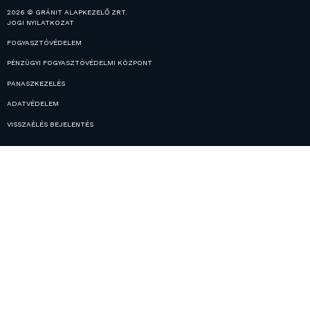
2026 © GRÁNIT ALAPKEZELŐ ZRT.
JOGI NYILATKOZAT
FOGYASZTÓVÉDELEM
PÉNZÜGYI FOGYASZTÓVÉDELMI KÖZPONT
PANASZKEZELÉS
ADATVÉDELEM
VISSZAÉLÉS BEJELENTÉS