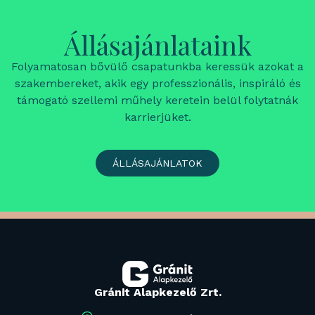
Állásajánlataink
Folyamatosan bővülő csapatunkba keressük azokat a
szakembereket, akik egy professzionális, inspiráló és
támogató szellemi műhely keretein belül folytatnák
karrierjüket.
ÁLLÁSAJÁNLATOK
Gránit Alapkezelő Zrt.