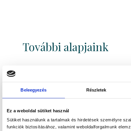
További alapjaink
Gránit Kolosszus Ingatlan Alapok
Alapja
Beleegyezés
Részletek
Gránit WM-3 Abszolút Hozamú
Ez a weboldal sütiket használ
Származtatott Részalap „I” sorozat
Sütiket használunk a tartalmak és hirdetések személyre sz
funkciók biztosításához, valamint weboldalforgalmunk elem