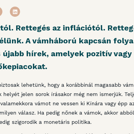
l. Rettegés az inflációtól. Retteg
 élünk. A vámháború kapcsán foly
 újabb hírek, amelyek pozitív vagy
tőkepiacokat.
iztosak lehetünk, hogy a korábbinál magasabb vám
helyét jelen sorok írásakor még nem ismerjük. Telj
 valamekkora vámot ne vessen ki Kínára vagy épp az
milyen válasz. Ha pedig nőnek a vámok, akkor abból 
edig szigorodik a monetáris politika.