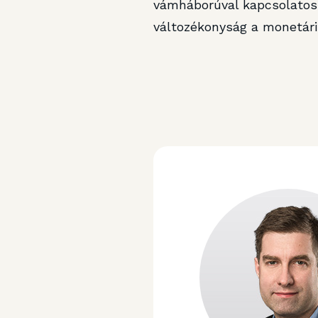
vámháborúval kapcsolatos 
változékonyság a monetáris