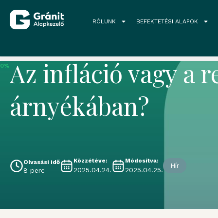
RÓLUNK
BEFEKTETÉSI ALAPOK
Grandio blog
Az infláció vagy a
0%
árnyékában?
Közzétéve:
Módosítva:
Olvasási idő
Hír
2025.04.24.
2025.04.25.
8 perc