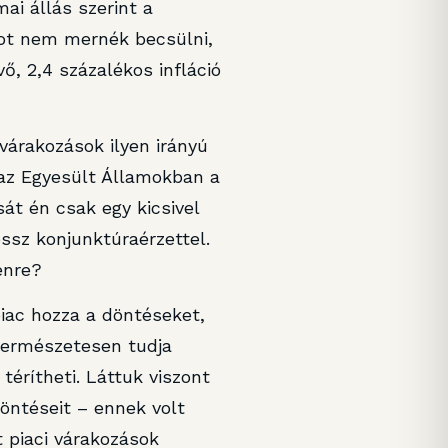
ai állás szerint a
mot nem mernék becsülni,
ő, 2,4 százalékos infláció
várakozások ilyen irányú
 az Egyesült Államokban a
át én csak egy kicsivel
ssz konjunktúraérzettel.
énre?
piac hozza a döntéseket,
természetesen tudja
 térítheti. Láttuk viszont
öntéseit – ennek volt
 piaci várakozások