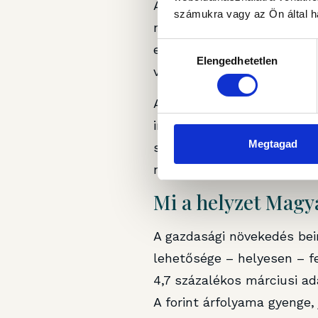
A kamatcsökkentési terveik
számukra vagy az Ön által ha
negyedévben az infláció a
Hozzájárulás
előrejelzése 5,6 százaléko
Elengedhetetlen
kiválasztása
volt – ami viszont még mi
A jegybanki döntéshozók ko
indok – lehet tehát, hogy 
Megtagad
százalékkal nőtt, ami a mo
novemberben (tehát a vámh
Mi a helyzet Mag
A gazdasági növekedés bei
lehetősége – helyesen – fe
4,7 százalékos márciusi a
A forint árfolyama gyenge, 