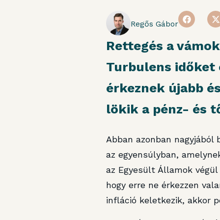
Regős Gábor
Rettegés a vámoktó
Turbulens időket
érkeznek újabb és
lökik a pénz- és 
Abban azonban nagyjából b
az egyensúlyban, amelynek 
az Egyesült Államok végül
hogy erre ne érkezzen vala
infláció keletkezik, akkor p