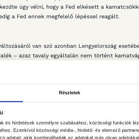
kezdte úgy vélni, hogy a Fed elkésett a kamatcsökk
edig a Fed ennek megfelelő lépéssel reagált.
áltozásáról van szó azonban Lengyelország esetében
zalék – azaz tavaly egyáltalán nem történt kamatvá
flációs folyamatokra -, a jegybanki vezetők még arró
ég kamatcsökkentésre. Március végén a jegybank dönt
ra tehető annak a valószínűsége, hogy az idén lazít
Részletek
 tanácsi ülést követően minden megváltozott. A dön
tek a májusi kamatcsökkentés növekvő esélyéről bes
ál
sökkenhet az alapkamat, sőt ez a májusi (vagy ha ne
mak és hirdetések személyre szabásához, közösségi funkciók biz
tés rögtön 50 bázispontos lehet.
hez. Ezenkívül közösségi média-, hirdető- és elemező partner
zó adatait, akik kombinálhatják az adatokat más olyan adatokka