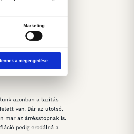
miszerint az első
e a jegybank novemberi
nfláció „csak” 4,9 százalék
Marketing
célnál.
zdasági teljesítmény mint
a lengyel GDP tavaly 2,9
dennek a megengedése
 idénre a jegybank
rt.
lunk azonban a lazítás
elett van. Bár az utolsó,
n már az árrésstopnak is.
fláció pedig erodálná a