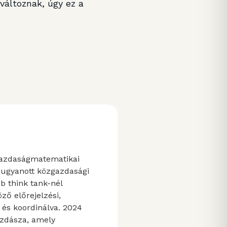
változnak, úgy ez a
gazdaságmatematikai
ugyanott közgazdasági
bb think tank-nél
ző előrejelzési,
a és koordinálva. 2024
azdásza, amely