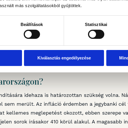
 változását az infláció alakulásával magyarázták – 
sznált más szolgáltatásokból gyűjtöttek.
 várakozásuknál kedvezőbben alakult. Az év egészér
s inflációt várt, ezzel szemben az első negyedéves i
Beállítások
Statisztikai
ndig érdemben magasabb a 2,5 százalékos jegybanki 
mmentárjaiban viszont itt is felmerült a gyenge ga
az inflációt háttérbe szorítja a GDP? Tegyük hozzá: 
Kiválasztás engedélyezése
Min
stani környezetben kifejezetten jó teljesítmény, míg
áború kitörése előtt) 3,4 százalékos növekedést vá
yarországon?
ndítására idehaza is határozottan szükség volna. Ná
l sem merült. Az infláció érdemben a jegybanki cél f
dat kellemes meglepetést okozott, ebben szerepe va
jelen sorok írásakor 410 körül alakul. A magasabb in