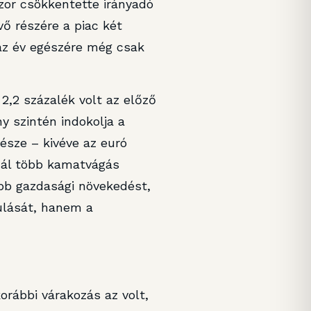
or csökkentette irányadó
vő részére a piac két
az év egészére még csak
 2,2 százalék volt az előző
y szintén indokolja a
észe – kivéve az euró
inál több kamatvágás
bb gazdasági növekedést,
ulását, hanem a
orábbi várakozás az volt,