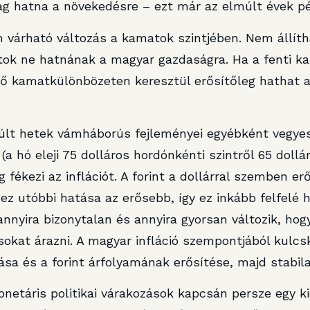
ag hatna a növekedésre – ezt már az elmúlt évek pé
várható változás a kamatok szintjében. Nem állítha
latok ne hatnának a magyar gazdaságra. Ha a fenti 
 kamatkülönbözeten keresztül erősítőleg hathat a f
múlt hetek vámháborús fejleményei egyébként vegyes
(a hó eleji 75 dolláros hordónkénti szintről 65 dollá
 fékezi az inflációt. A forint a dollárral szemben er
z utóbbi hatása az erősebb, így ez inkább felfelé h
nyira bizonytalan és annyira gyorsan változik, hogy
ásokat árazni. A magyar infláció szempontjából kulc
sa és a forint árfolyamának erősítése, majd stabila
netáris politikai várakozások kapcsán persze egy kic