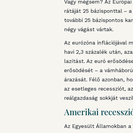
Vagy mégsem? Az Európai 
rátáját 25 bázisponttal – 
további 25 bázispontos ka
négy vágást vártak.
Az eurózóna inflációjával m
havi 2,3 százalék után, az
lazítást. Az euró erősödés
erősödését – a vámháború e
árazását. Félő azonban, h
az esetleges recessziót, 
reálgazdaság sokkját veszi
Amerikai recesszi
Az Egyesült Államokban a F