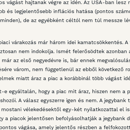
s vágást hajtanak végre az idén. Az USA-ban lesz m
b és legjelentősebb inflációs hatása (pontos szá
 minden), de az egyébként céltól nem túl messze lév
piaci várakozás már három idei kamatcsökkentés. A 
biztosan nem indokolja. Ismét felerősödtek azonban
 már az első negyedévre is, bár ennek megvalósulás
sére várom, nem függetlenül az ebből következő ro
lmek miatt áraz a piac a korábbinál több vágást id
-e egyáltalán, hogy a piac mit áraz, hiszen nem a 
hozói. A válasz egyszerre igen és nem. A jegybank 
a mostani vélekedésektől egy-két nyilatkozattal el is
 a piacok jelentősen befolyásolhatják a jegybank d
pontos vágása, amely jelentős részben a felfokozott