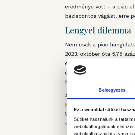
eredménye volt – a piac el
bázispontos vágást, erre p
Lengyel dilemma
Nem csak a piac hangulatv
2023. október óta 5,75 szá
ezelőtt – tekintettel az in
év vége felé lesz lehetős
hogy nagyjából 50 százalék
Beleegyezés
Az április eleji monetáris
hangot ütöttek meg, elkezd
Ez a weboldal sütiket haszn
idén 50-100 bázisponttal c
Sütiket használunk a tartal
vagy júliusi) kamatcsökken
weboldalforgalmunk elemzésé
weboldalhasználatra vonatko