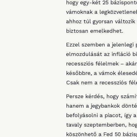
hogy egy-két 25 bázisponto
vámoknak a legközvetleneb
ahhoz túl gyorsan változik
biztosan emelkedhet.
Ezzel szemben a jelenlegi 
elmozdulását az infláció 
recessziós félelmek – akár
későbbre, a vámok élesedé
Csak nem a recessziós féle
Persze kérdés, hogy számít
hanem a jegybankok döntés
befolyásolni a piacot, így 
tavaly szeptemberben, hogy
köszönhető a Fed 50 bázis