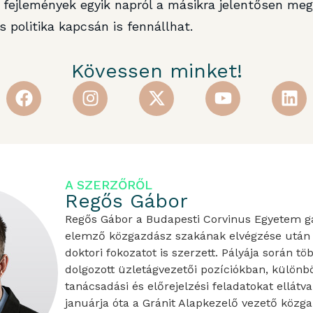
fejlemények egyik napról a másikra jelentősen meg
 politika kapcsán is fennállhat.
Kövessen minket!
A SZERZŐRŐL
Regős Gábor
Regős Gábor a Budapesti Corvinus Egyetem 
elemző közgazdász szakának elvégzése után 
doktori fokozatot is szerzett. Pályája során tö
dolgozott üzletágvezetői pozíciókban, különbö
tanácsadási és előrejelzési feladatokat ellátv
januárja óta a Gránit Alapkezelő vezető közg