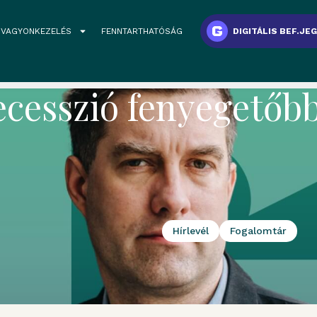
VAGYONKEZELÉS
FENNTARTHATÓSÁG
DIGITÁLIS BEF.JE
 recesszió fenyegető
Hírlevél
Fogalomtár