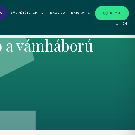
GY
KÖZZÉTÉTELEK
KARRIER
KAPCSOLAT
BLOG
HU
EN
bb a vámháború