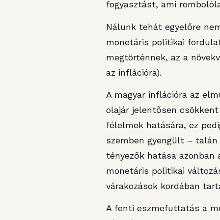
fogyasztást, ami rombolól
Nálunk tehát egyelőre nem 
monetáris politikai fordu
megtörténnek, az a növekvő
az inflációra).
A magyar inflációra az el
olajár jelentősen csökkent 
félelmek hatására, ez pedig
szemben gyengült – talán e
tényezők hatása azonban an
monetáris politikai változ
várakozások kordában tartá
A fenti eszmefuttatás a mo