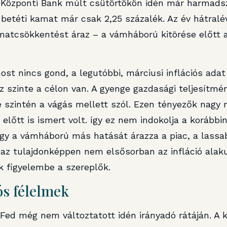
Központi Bank múlt csütörtökön idén már harmadsz
a betéti kamat már csak 2,25 százalék. Az év hátralé
matcsökkentést áraz – a vámháború kitörése előtt 
ost nincs gond, a legutóbbi, márciusi inflációs adat
az szinte a célon van. A gyenge gazdasági teljesítmén
e szintén a vágás mellett szól. Ezen tényezők nagy r
lőtt is ismert volt. így ez nem indokolja a korább
ogy a vámháború más hatását árazza a piac, a lassa
azaz tulajdonképpen nem elsősorban az infláció alak
k figyelembe a szereplők.
ós félelmek
ed még nem változtatott idén irányadó rátáján. A k