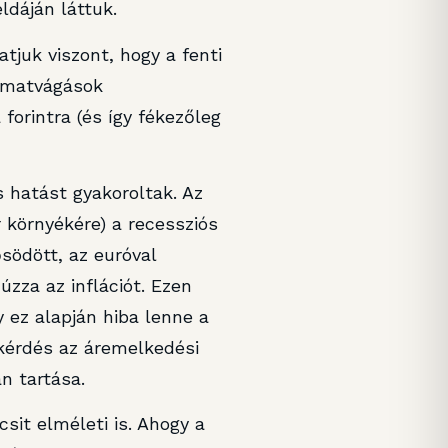
ldáján láttuk.
tjuk viszont, hogy a fenti
kamatvágások
orintra (és így fékezőleg
 hatást gyakoroltak. Az
r környékére) a recessziós
ősödött, az euróval
úzza az inflációt. Ezen
 ez alapján hiba lenne a
skérdés az áremelkedési
n tartása.
sit elméleti is. Ahogy a