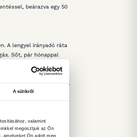
entéssel, beárazva egy 50
. A lengyel irányadó ráta
gás. Sőt, pár hónappal
l beszéltek, hogy talán az
éshozói azt nyilatkozták,
anak a monetáris politikán.
A sütikről
téshozók sokkal szelídebb
zélni, illetve arról, hogy
m májusi, akkor júniusi
tosításához, valamint
einkkel megosztjuk az Ön
l, amelyeket Ön adott meg