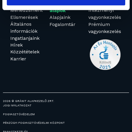
Rólunk
Befektetési
Vagyonkezelés
Menedzsment
Intézményi
alapok
Elismerések
Alapjaink
vagyonkezelés
Általános
Fogalomtár
Prémium
információk
vagyonkezelés
Ingatlanjaink
Hírek
Közzétételek
Karrier
2026 © GRÁNIT ALAPKEZELŐ ZRT.
JOGI NYILATKOZAT
FOGYASZTÓVÉDELEM
PÉNZÜGYI FOGYASZTÓVÉDELMI KÖZPONT
PANASZKEZELÉS