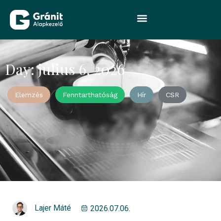
Day: július 6, 2026
Elemzés
Fenntarthatóság
Hír
CSR
Lajer Máté
2026.07.06.