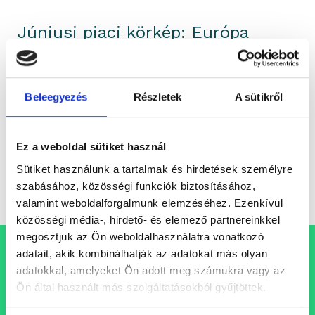
Júniusi piaci körkép: Európa
erősödött, Amerika és a
nyersanyagok gyengültek
Beleegyezés
Részletek
A sütikről
Júniusban kettős kép rajzolódott ki a piacokon:
Európa és a hazai piacok emelkedtek, miközben az
amerikai eszközök, a nyersanyagok és...
Ez a weboldal sütiket használ
Sütiket használunk a tartalmak és hirdetések személyre
Elemzés
szabásához, közösségi funkciók biztosításához,
valamint weboldalforgalmunk elemzéséhez. Ezenkívül
közösségi média-, hirdető- és elemező partnereinkkel
megosztjuk az Ön weboldalhasználatra vonatkozó
adatait, akik kombinálhatják az adatokat más olyan
Állásajánlataink
adatokkal, amelyeket Ön adott meg számukra vagy az
Ön által használt más szolgáltatásokból gyűjtöttek.
Folyamatosan bővülő csapatunkba keressük azokat a
szakembereket, akik egy professzionális, inspiráló és