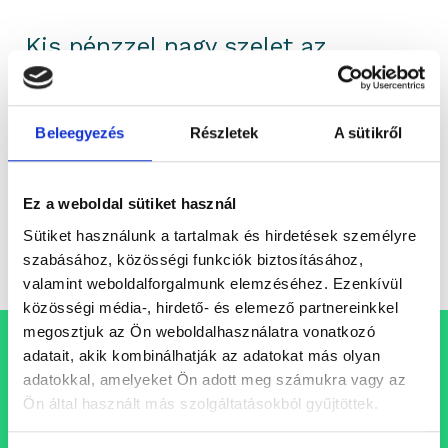
Kis pénzzel nagy szelet az
ingatlanpiacból
Hogyan részesedhetünk kisebb összeggel az
ingatlanpiac fellendüléséből? A Gránit
Beleegyezés
Részletek
A sütikről
Alapkezelőtől Jakab Zsolt ingatlanalapokért
felelős, illetve Rigó Gábor, pénz- és tőkepiaci...
Ez a weboldal sütiket használ
Sütiket használunk a tartalmak és hirdetések személyre
Elemzés
szabásához, közösségi funkciók biztosításához,
valamint weboldalforgalmunk elemzéséhez. Ezenkívül
közösségi média-, hirdető- és elemező partnereinkkel
megosztjuk az Ön weboldalhasználatra vonatkozó
adatait, akik kombinálhatják az adatokat más olyan
Állásajánlataink
adatokkal, amelyeket Ön adott meg számukra vagy az
Ön által használt más szolgáltatásokból gyűjtöttek.
Folyamatosan bővülő csapatunkba keressük azokat a
szakembereket, akik egy professzionális, inspiráló és