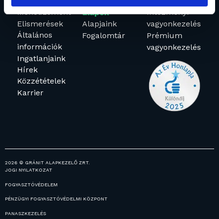
Rólunk
Befektetési
Vagyonkezelés
Menedzsment
Intézményi
alapok
Elismerések
Alapjaink
vagyonkezelés
Általános
Fogalomtár
Prémium
információk
vagyonkezelés
Ingatlanjaink
Hírek
Közzétételek
Karrier
2026 © GRÁNIT ALAPKEZELŐ ZRT.
JOGI NYILATKOZAT
FOGYASZTÓVÉDELEM
PÉNZÜGYI FOGYASZTÓVÉDELMI KÖZPONT
PANASZKEZELÉS