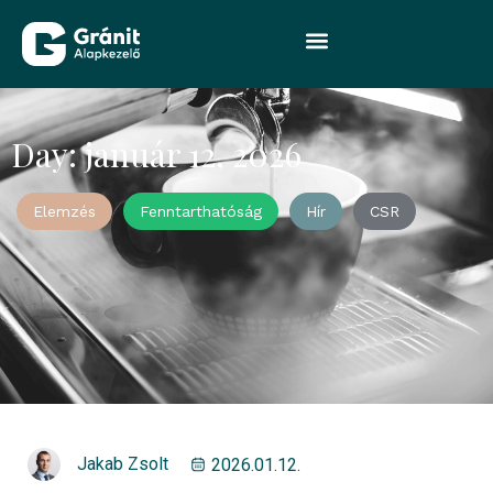
Day: január 12, 2026
Elemzés
Fenntarthatóság
Hír
CSR
Jakab Zsolt
2026.01.12.