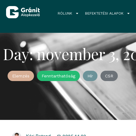
RÓLUNK
BEFEKTETÉSI ALAPOK
Day: november 3, 2
Elemzés
Fenntarthatóság
Hír
CSR