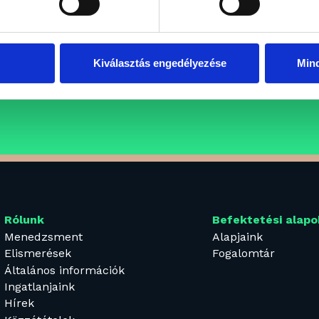
aink
atunkba keressük azokat a
Kiválasztás engedélyezése
Min
fesszionális, inspiráló és
ÁLLÁSAJÁNLATOK
eretein belül folytatnák
Rólunk
Befektetési alapo
Menedzsment
Alapjaink
Elismerések
Fogalomtár
Általános információk
Ingatlanjaink
Hírek