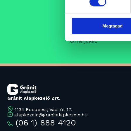
Állásajánlat
Folyamatosan bővülő csap
Megtagad
szakembereket, akik egy pro
támogató szellemi műhely k
karrierjüket.
Gránit Alapkezelő Zrt.
1134 Budapest, Váci út 17.
alapkezelo@granitalapkezelo.hu
(06 1) 888 4120