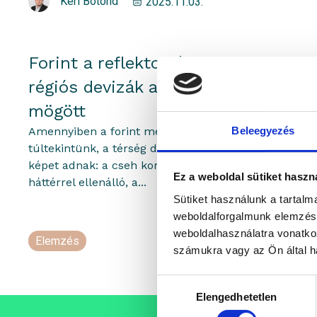
Kéri Botond
2025.11.03.
Forint a reflektorfényben,
régiós devizák a kulisszák
mögött
Amennyiben a forint menetelésén
Beleegyezés
túltekintünk, a térség devizái már árnyalt
képet adnak: a cseh korona feszes jegybanki
Ez a weboldal sütiket haszn
háttérrel ellenálló, a...
Sütiket használunk a tartal
weboldalforgalmunk elemzésé
weboldalhasználatra vonatko
Elemzés
portfolioblogger
számukra vagy az Ön által ha
Hozzájárulás
Elengedhetetlen
kiválasztása