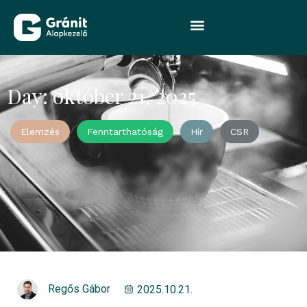
Day: október 21, 2025
Elemzés
Fenntarthatóság
Hír
CSR
Regős Gábor
2025.10.21.