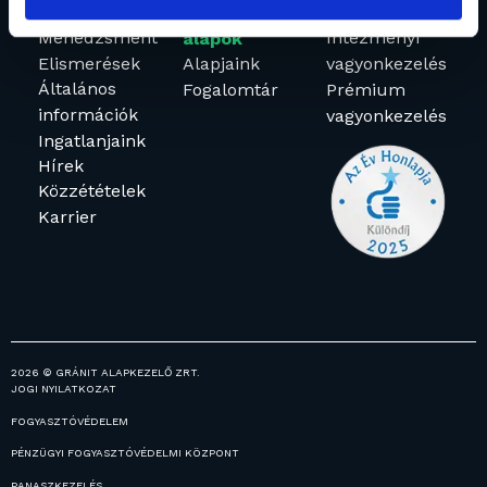
Rólunk
Befektetési
Vagyonkezelés
Menedzsment
Intézményi
alapok
Elismerések
Alapjaink
vagyonkezelés
Általános
Fogalomtár
Prémium
információk
vagyonkezelés
Ingatlanjaink
Hírek
Közzétételek
Karrier
2026 © GRÁNIT ALAPKEZELŐ ZRT.
JOGI NYILATKOZAT
FOGYASZTÓVÉDELEM
PÉNZÜGYI FOGYASZTÓVÉDELMI KÖZPONT
PANASZKEZELÉS