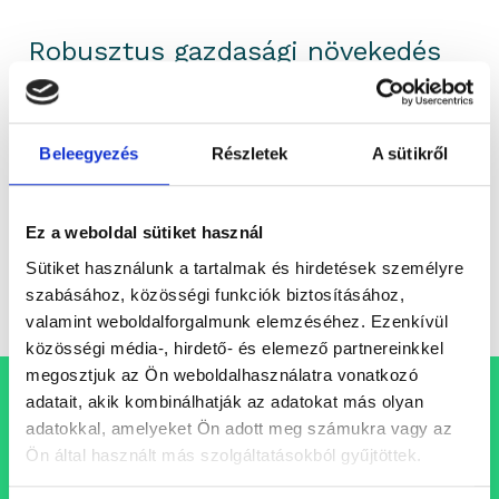
Robusztus gazdasági növekedés
mellett működhet a 14. havi
nyugdíj
Beleegyezés
Részletek
A sütikről
A magyar kormány a 14. havi nyugdíj bevezetését is
fontolgatja. A kijelentés azonnal beindította a
találgatásokat, hiszen egy ilyen lépés...
Ez a weboldal sütiket használ
Sütiket használunk a tartalmak és hirdetések személyre
Elemzés
portfolioblogger
szabásához, közösségi funkciók biztosításához,
valamint weboldalforgalmunk elemzéséhez. Ezenkívül
közösségi média-, hirdető- és elemező partnereinkkel
megosztjuk az Ön weboldalhasználatra vonatkozó
adatait, akik kombinálhatják az adatokat más olyan
Állásajánlataink
adatokkal, amelyeket Ön adott meg számukra vagy az
Ön által használt más szolgáltatásokból gyűjtöttek.
Folyamatosan bővülő csapatunkba keressük azokat a
szakembereket, akik egy professzionális, inspiráló és