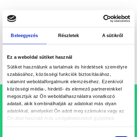
Saját otthon vagy bérlemény?
Mi áll a magyarországi intézményi bérlakáspiac
lassú fejlődése mögött? A Millásreggeli gazdasági
Beleegyezés
Részletek
A sütikről
podcast vendégeként Jakab Zsolt, a Gránit
Alapkezelő ingatlanalapokért...
Ez a weboldal sütiket használ
Elemzés
Sütiket használunk a tartalmak és hirdetések személyre
szabásához, közösségi funkciók biztosításához,
valamint weboldalforgalmunk elemzéséhez. Ezenkívül
közösségi média-, hirdető- és elemező partnereinkkel
megosztjuk az Ön weboldalhasználatra vonatkozó
Állásajánlataink
adatait, akik kombinálhatják az adatokat más olyan
adatokkal, amelyeket Ön adott meg számukra vagy az
Folyamatosan bővülő csapatunkba keressük azokat a
Ön által használt más szolgáltatásokból gyűjtöttek.
szakembereket, akik egy professzionális, inspiráló és
támogató szellemi műhely keretein belül folytatnák
Hozzájárulás
karrierjüket.