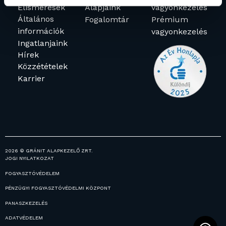
Elismerések
Alapjaink
vagyonkezelés
Általános
Fogalomtár
Prémium
információk
vagyonkezelés
Ingatlanjaink
Hírek
Közzétételek
Karrier
2026 © GRÁNIT ALAPKEZELŐ ZRT.
JOGI NYILATKOZAT
FOGYASZTÓVÉDELEM
PÉNZÜGYI FOGYASZTÓVÉDELMI KÖZPONT
PANASZKEZELÉS
ADATVÉDELEM