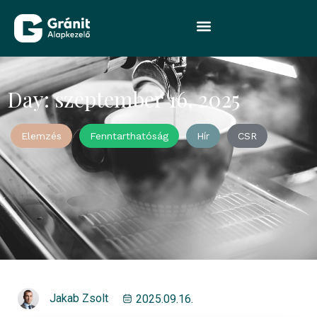
Day: szeptember 16, 2025
Elemzés
Fenntarthatóság
Hír
CSR
Jakab Zsolt
2025.09.16.