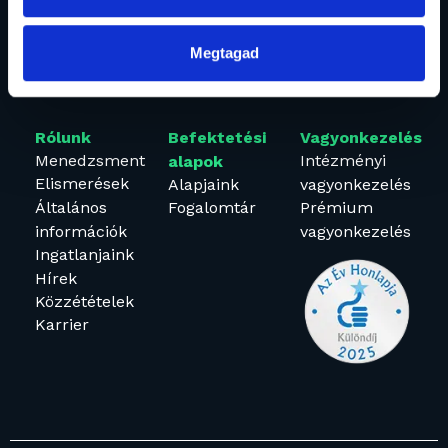
1134 Budapest, Váci út 17.
alapkezelo@granitalapkezelo.hu
(06 1) 888 4120
Megtagad
Rólunk
Befektetési
Vagyonkezelés
Menedzsment
Intézményi
alapok
Elismerések
Alapjaink
vagyonkezelés
Általános
Fogalomtár
Prémium
információk
vagyonkezelés
Ingatlanjaink
Hírek
Közzétételek
Karrier