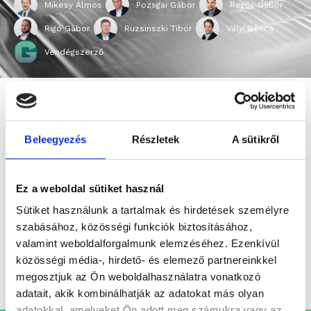
Mikesy Álmos
Pozsgai Gábor
Regős Gábor
Rigó Gábor
Ruzsinszki Tibor
Vályi Bence
Vendégszerző
A SZERZŐRŐL
Beleegyezés
Részletek
A sütikről
Domonkos Edina
Ez a weboldal sütiket használ
Sütiket használunk a tartalmak és hirdetések személyre
A SZERZŐ CIKKEI
szabásához, közösségi funkciók biztosításához,
valamint weboldalforgalmunk elemzéséhez. Ezenkívül
közösségi média-, hirdető- és elemező partnereinkkel
megosztjuk az Ön weboldalhasználatra vonatkozó
adatait, akik kombinálhatják az adatokat más olyan
adatokkal, amelyeket Ön adott meg számukra vagy az