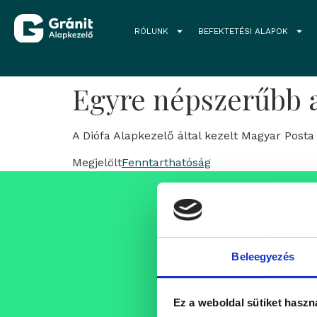
RÓLUNK
BEFEKTETÉSI ALAPOK
Egyre népszerűbb a
A Diófa Alapkezelő által kezelt Magyar Post
Megjelölt
Fenntarthatóság
Állásajánlat
Folyamatosan bővülő csap
Beleegyezés
szakembereket, akik egy pro
támogató szellemi műhely k
karrierjüket.
Ez a weboldal sütiket haszn