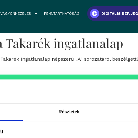
VAGYONKEZELÉS
FENNTARTHATÓSÁG
DIGITÁLIS BEF.JE
 Takarék ingatlanalap
a Takarék Ingatlanalap népszerű „A” sorozatáról beszélget
aink
atunkba keressük azokat a
Részletek
fesszionális, inspiráló és
ÁLLÁSAJÁNLATOK
eretein belül folytatnák
ál