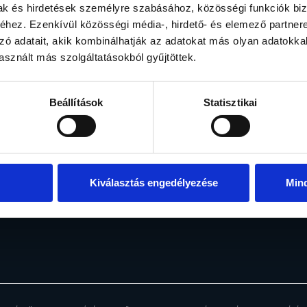
mak és hirdetések személyre szabásához, közösségi funkciók biz
hez. Ezenkívül közösségi média-, hirdető- és elemező partner
zó adatait, akik kombinálhatják az adatokat más olyan adatokka
sznált más szolgáltatásokból gyűjtöttek.
Rólunk
Befektetési alapo
Beállítások
Statisztikai
Menedzsment
Alapjaink
Elismerések
Fogalomtár
Általános információk
Ingatlanjaink
Hírek
Kiválasztás engedélyezése
Min
Közzétételek
Karrier