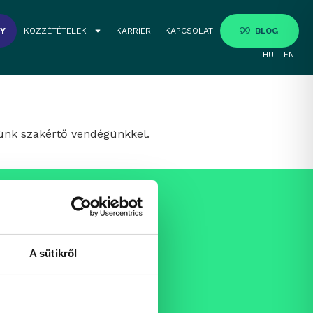
GY
KÖZZÉTÉTELEK
KARRIER
KAPCSOLAT
BLOG
HU
EN
tünk szakértő vendégünkkel.
A sütikről