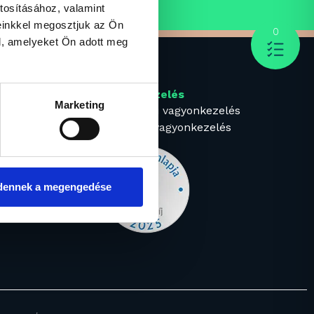
tosításához, valamint
einkkel megosztjuk az Ön
0
l, amelyeket Ön adott meg
k
Vagyonkezelés
Marketing
Intézményi vagyonkezelés
Prémium vagyonkezelés
dennek a megengedése