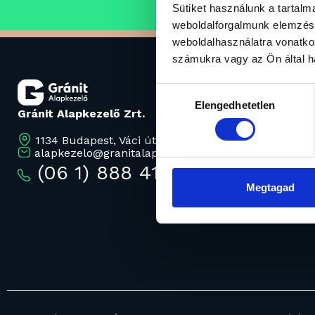
Sütiket használunk a tartal
weboldalforgalmunk elemzésé
weboldalhasználatra vonatko
számukra vagy az Ön által ha
Hozzájárulás
Elengedhetetlen
kiválasztása
Gránit Alapkezelő Zrt.
1134 Budapest, Váci út 17.
alapkezelo@granitalapkezelo.hu
(06 1) 888 4120
Megtagad