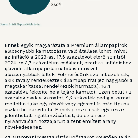
Ennek egyik magyarázata a Prémium állampapírok
alacsonyabb kamatozásra való átállása lehet: mivel
az infláció a 2023-as, 17,6 százalékot elérő szintről
2024-re 3,7 százalékra csökkent, ezért az inflációhoz
igazodó állampapírkamatok is ennyivel
alacsonyabbak lettek. Felmérésünk szerint azoknak,
akik tavaly rendelkeztek állampapírral (ez nagyjából a
megtakarítással rendelkezők harmada), 16,4
százaléka fektette be a lejáró kamatot. Ezen belül 7,2
százalék csak a kamatot, 9,2 százalék pedig a kamat
mellett a tőke egy részét vagy egészét is más típusú
eszközbe irányította. Ennek persze csak egy része
jelenthetett ingatlanvásárlást, de ez a rész
nyilvánvalóan hozzájárult a fent említett arány
növekedéséhez.
Az állampapír-visszaváltási időszakot követően talán