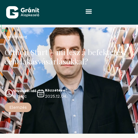
0%
Grandio blog
Otthon Start – mi lesz a befektetési
célú lakásvásárlásokkal?
Közzétéve:
Olvasási idő
2025.12.04.
8 perc
Elemzés