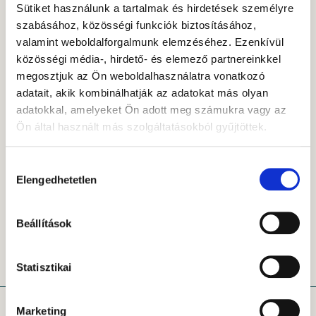
Sütiket használunk a tartalmak és hirdetések személyre
szabásához, közösségi funkciók biztosításához,
valamint weboldalforgalmunk elemzéséhez. Ezenkívül
közösségi média-, hirdető- és elemező partnereinkkel
megosztjuk az Ön weboldalhasználatra vonatkozó
adatait, akik kombinálhatják az adatokat más olyan
2025.09.18.
Hír
adatokkal, amelyeket Ön adott meg számukra vagy az
Otthon Start után: mi vár a
Ön által használt más szolgáltatásokból gyűjtöttek.
bérlakáspiacra?
A Portfolio.hu felkérésére a Gránit Alapkezelő
Hozzájárulás
ingatlanalapokért felelős portfóliómenedzsere, Jakab
Elengedhetetlen
kiválasztása
Zsolt válaszolt az Otthon Start várható piaci
hatásairól – a bérleti díjakról, a hozamokról és az
intézményi lakásbefektetések kilátásairól. Cikkünkben
Beállítások
Zsolt hosszabb válaszait közöljük.
Statisztikai
Marketing