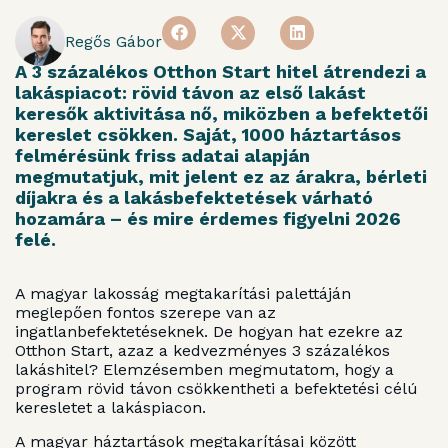
Regős Gábor
A 3 százalékos Otthon Start hitel átrendezi a
lakáspiacot: rövid távon az első lakást
keresők aktivitása nő, miközben a befektetői
kereslet csökken. Saját, 1000 háztartásos
felmérésünk friss adatai alapján
megmutatjuk, mit jelent ez az árakra, bérleti
díjakra és a lakásbefektetések várható
hozamára – és mire érdemes figyelni 2026
felé.
A magyar lakosság megtakarítási palettáján
meglepően fontos szerepe van az
ingatlanbefektetéseknek. De hogyan hat ezekre az
Otthon Start, azaz a kedvezményes 3 százalékos
lakáshitel? Elemzésemben megmutatom, hogy a
program rövid távon csökkentheti a befektetési célú
keresletet a lakáspiacon.
A magyar háztartások megtakarításai között