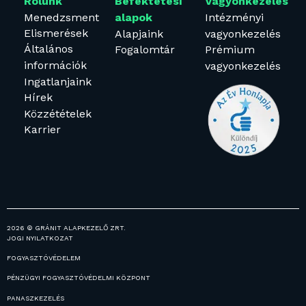
Rólunk
Befektetési
Vagyonkezelés
Menedzsment
Intézményi
alapok
Elismerések
Alapjaink
vagyonkezelés
Általános
Fogalomtár
Prémium
információk
vagyonkezelés
Ingatlanjaink
Hírek
Közzétételek
Karrier
2026 © GRÁNIT ALAPKEZELŐ ZRT.
JOGI NYILATKOZAT
FOGYASZTÓVÉDELEM
PÉNZÜGYI FOGYASZTÓVÉDELMI KÖZPONT
PANASZKEZELÉS