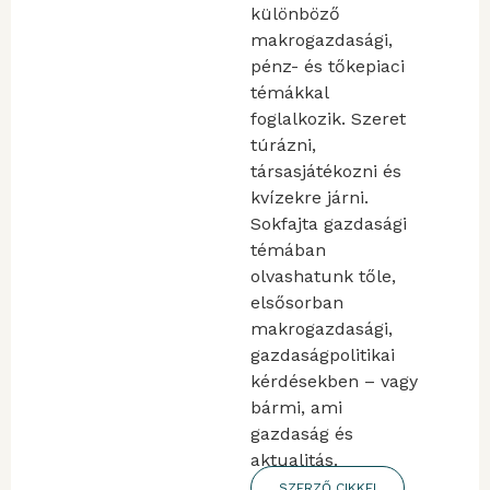
különböző
makrogazdasági,
pénz- és tőkepiaci
témákkal
foglalkozik. Szeret
túrázni,
társasjátékozni és
kvízekre járni.
Sokfajta gazdasági
témában
olvashatunk tőle,
elsősorban
makrogazdasági,
gazdaságpolitikai
kérdésekben – vagy
bármi, ami
gazdaság és
aktualitás.
SZERZŐ CIKKEI