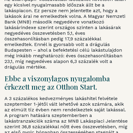
egy kicsivel nyugalmasabb időszak állt be a
lakáspiacon. Ez persze nem jelentette azt, hogy a
lakások árai ne emelkedtek volna. A Magyar Nemzeti
Bank (MNB) második negyedévre vonatkozó
lakásárindexe szerint országos szinten a lakásárak
negyedéves összevetésben 5,1, éves
összehasonlításban pedig 17,9 százalékkal
emelkedtek. Ennél is gyorsabb volt a drágulás
Budapesten – ahol a befektetési célú lakástulajdon
még inkább meghatározó: éves összehasonlításban
23,1, míg negyedéves alapon 6,3 százalék volt a
drágulás mértéke.
Ebbe a viszonylagos nyugalomba
érkezett meg az Otthon Start.
A 3 százalékos kedvezményes lakáshitel felvétele
szeptember 1-jétől vált lehetővé azok számára, akik
az elmúlt tíz évben nem rendelkeztek saját lakással.
A program hatására szeptemberben a
lakástranzakciók száma az MNB Lakáspiaci Jelentése
szerint 36,8 százalékkal nőtt éves összevetésben, míg
az első nyolc hónapban összességében stagnált a