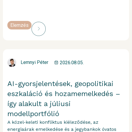
Elemzés
Lemnyi Péter
2026.08.05.
AI-gyorsjelentések, geopolitikai
eszkaláció és hozamemelkedés –
így alakult a júliusi
modellportfólió
A közel-keleti konfliktus kiéleződése, az
energiaárak emelkedése és a jegybankok óvatos