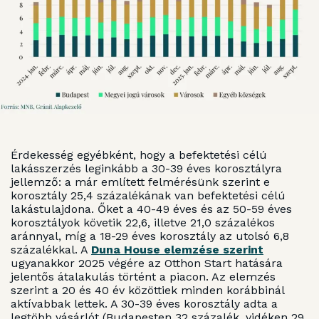
Érdekesség egyébként, hogy a befektetési célú
lakásszerzés leginkább a 30-39 éves korosztályra
jellemző: a már említett felmérésünk szerint e
korosztály 25,4 százalékának van befektetési célú
lakástulajdona. Őket a 40-49 éves és az 50-59 éves
korosztályok követik 22,6, illetve 21,0 százalékos
aránnyal, míg a 18-29 éves korosztály az utolsó 6,8
százalékkal. A
Duna House elemzése szerint
ugyanakkor 2025 végére az Otthon Start hatására
jelentős átalakulás történt a piacon. Az elemzés
szerint a 20 és 40 év közöttiek minden korábbinál
aktívabbak lettek. A 30-39 éves korosztály adta a
legtöbb vásárlót (Budapesten 32 százalék, vidéken 29