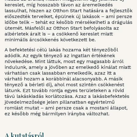
kereslet, míg hosszabb távon az áremelkedés
lassulhat, hiszen az Otthon Start hatására a fejlesztők
előszedték terveiket, épülnek új lakások – ami persze
időbe telik – tehát ez később mérsékelheti a drágulás
ütemét. Másfelől az Otthon Start befolyásolta az
albérletek árait is – a csökkenő kereslet miatt
minimális árcsökkenés következett be.
A befektetési célú lakás hozama két tényezőből
adódik. Az egyik tényező az ingatlan értékének
növekedése. Mint láttuk, most egy magasabb árról
indulunk, amely a jövőben az emelkedő kínálat miatt
várhatóan csak lassabban emelkedik, azaz itt a
várható hozam a korábbinál alacsonyabb. A másik
tényező a bérleti díj, ahol most szintén csökkenést
látunk. Ezt tovább rontja egyes területeken a rövid
távú lakáskiadás korlátozása. Azaz a lakásbefektetés
jövedelmezősége jelen pillanatban egyértelmű
romlást mutat – ami persze csak a mostani állapot,
ez később még bármilyen irányba változhat.
A kutatásról