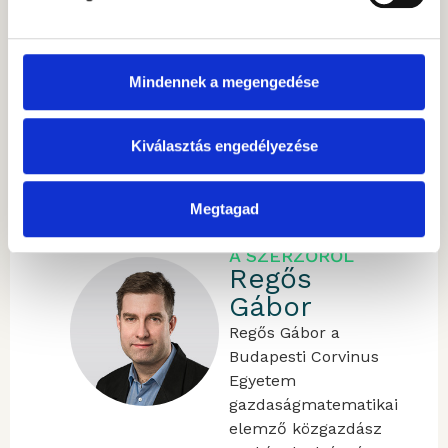
Mindennek a megengedése
Kövessen minket!
Kiválasztás engedélyezése
Megtagad
A SZERZŐRŐL
Regős
Gábor
Regős Gábor a
Budapesti Corvinus
Egyetem
gazdaságmatematikai
elemző közgazdász