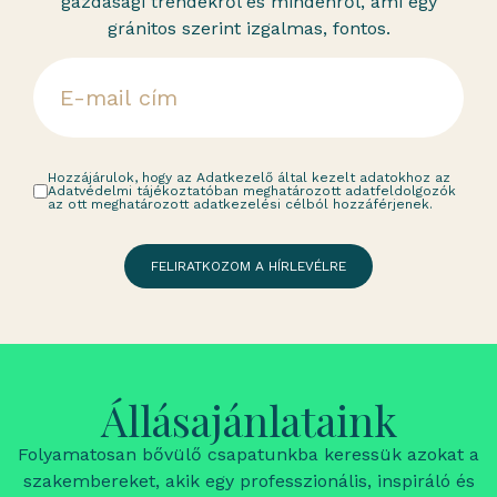
gazdasági trendekről és mindenről, ami egy
gránitos szerint izgalmas, fontos.
Hozzájárulok, hogy az Adatkezelő által kezelt adatokhoz az
Adatvédelmi tájékoztatóban meghatározott adatfeldolgozók
az ott meghatározott adatkezelési célból hozzáférjenek.
FELIRATKOZOM A HÍRLEVÉLRE
Állásajánlataink
Folyamatosan bővülő csapatunkba keressük azokat a
szakembereket, akik egy professzionális, inspiráló és