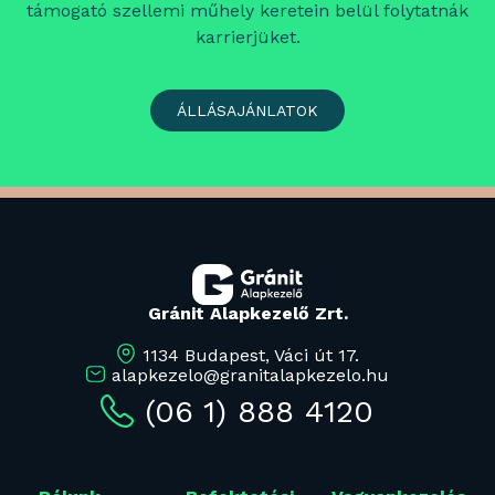
támogató szellemi műhely keretein belül folytatnák
karrierjüket.
ÁLLÁSAJÁNLATOK
Gránit Alapkezelő Zrt.
1134 Budapest, Váci út 17.
alapkezelo@granitalapkezelo.hu
(06 1) 888 4120