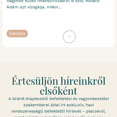
nagyobb külső finanszírozásról is szól. Kovács
Ádám azt vizsgálja, mikor...
Elemzés
portfolioblogger
Értesüljön híreinkről
elsőként
A Gránit Alapkezelő befektetési és vagyonkezelési
szakemberei által írt exkluzív, havi
rendszerességű befektetői hírlevél – piacokról,