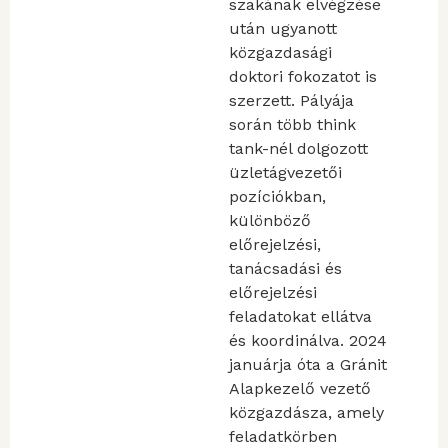
szakának elvégzése
után ugyanott
közgazdasági
doktori fokozatot is
szerzett. Pályája
során több think
tank-nél dolgozott
üzletágvezetői
pozíciókban,
különböző
előrejelzési,
tanácsadási és
előrejelzési
feladatokat ellátva
és koordinálva. 2024
januárja óta a Gránit
Alapkezelő vezető
közgazdásza, amely
feladatkörben