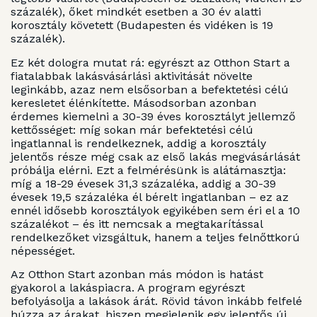
százalék), őket mindkét esetben a 30 év alatti
korosztály követett (Budapesten és vidéken is 19
százalék).
Ez két dologra mutat rá: egyrészt az Otthon Start a
fiatalabbak lakásvásárlási aktivitását növelte
leginkább, azaz nem elsősorban a befektetési célú
keresletet élénkítette. Másodsorban azonban
érdemes kiemelni a 30-39 éves korosztályt jellemző
kettősséget: míg sokan már befektetési célú
ingatlannal is rendelkeznek, addig a korosztály
jelentős része még csak az első lakás megvásárlását
próbálja elérni. Ezt a felmérésünk is alátámasztja:
míg a 18-29 évesek 31,3 százaléka, addig a 30-39
évesek 19,5 százaléka él bérelt ingatlanban – ez az
ennél idősebb korosztályok egyikében sem éri el a 10
százalékot – és itt nemcsak a megtakarítással
rendelkezőket vizsgáltuk, hanem a teljes felnőttkorú
népességet.
Az Otthon Start azonban más módon is hatást
gyakorol a lakáspiacra. A program egyrészt
befolyásolja a lakások árát. Rövid távon inkább felfelé
húzza az árakat, hiszen megjelenik egy jelentős új