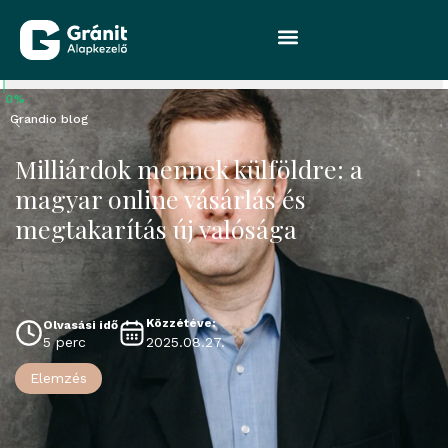
0%
Grandio blog
Milliárdok mennek külföldre: a
magyar online vásárlás és
megtakarítás új valósága
Közzétéve:
Olvasási idő
2025.08.27.
5 perc
Elemzés