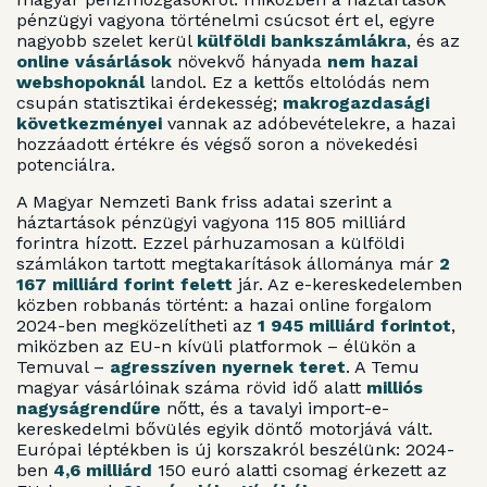
pénzügyi vagyona történelmi csúcsot ért el, egyre
nagyobb szelet kerül
külföldi bankszámlákra
, és az
online vásárlások
növekvő hányada
nem hazai
webshopoknál
landol. Ez a kettős eltolódás nem
csupán statisztikai érdekesség;
makrogazdasági
következményei
vannak az adóbevételekre, a hazai
hozzáadott értékre és végső soron a növekedési
potenciálra.
A Magyar Nemzeti Bank friss adatai szerint a
háztartások pénzügyi vagyona 115 805 milliárd
forintra hízott. Ezzel párhuzamosan a külföldi
számlákon tartott megtakarítások állománya már
2
167 milliárd forint felett
jár. Az e-kereskedelemben
közben robbanás történt: a hazai online forgalom
2024-ben megközelítheti az
1 945 milliárd forintot
,
miközben az EU-n kívüli platformok – élükön a
Temuval –
agresszíven nyernek teret
. A Temu
magyar vásárlóinak száma rövid idő alatt
milliós
nagyságrendűre
nőtt, és a tavalyi import-e-
kereskedelmi bővülés egyik döntő motorjává vált.
Európai léptékben is új korszakról beszélünk: 2024-
ben
4,6 milliárd
150 euró alatti csomag érkezett az