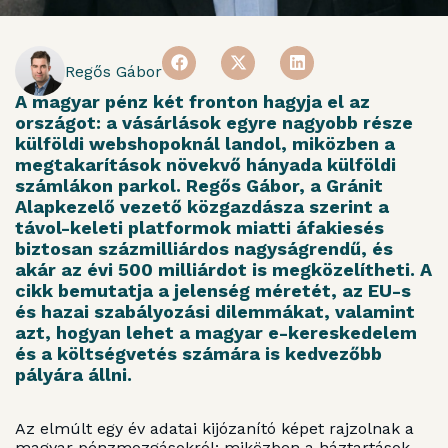
Regős Gábor
A magyar pénz két fronton hagyja el az
országot: a vásárlások egyre nagyobb része
külföldi webshopoknál landol, miközben a
megtakarítások növekvő hányada külföldi
számlákon parkol. Regős Gábor, a Gránit
Alapkezelő vezető közgazdásza szerint a
távol-keleti platformok miatti áfakiesés
biztosan százmilliárdos nagyságrendű, és
akár az évi 500 milliárdot is megközelítheti. A
cikk bemutatja a jelenség méretét, az EU-s
és hazai szabályozási dilemmákat, valamint
azt, hogyan lehet a magyar e-kereskedelem
és a költségvetés számára is kedvezőbb
pályára állni.
Az elmúlt egy év adatai kijózanító képet rajzolnak a
magyar pénzmozgásokról: miközben a háztartások