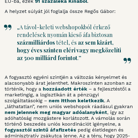
EU-ba, ezek
91 százaléka Kínából
.
A helyzet súlyát jól foglalja össze Regős Gábor:
„A távol-keleti webshopokból érkező
rendelések nyomán kieső áfa biztosan
százmilliárdos
tétel, és
az sem kizárt,
hogy éves szinten eléri vagy megközelíti
az 500 milliárd forintot
.”
A fogyasztó egyéni szintjén a változás kényelmet és
alacsonyabb árat jelenthet. Makroszinten azonban az
történik, hogy a
hozzáadott érték
– a fejlesztéstől a
marketingig, a logisztikán át a pénzügyi
szolgáltatásokig –
nem itthon keletkezik
. A
„láthatatlan”, nem uniós webshopok ráadásul gyakran
nem jelennek meg magyar adóalanyként
, így az
adóhatóság mozgástere korlátozott. A vámolás során
történő beszedés uniós koordinációt igényelne, a
fogyasztói szintű áfafizetés
pedig életidegen és
adminisztratív zsákutca lenne. Az a tény, hogy 2025-