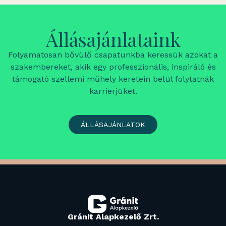
Állásajánlataink
Folyamatosan bővülő csapatunkba keressük azokat a
szakembereket, akik egy professzionális, inspiráló és
támogató szellemi műhely keretein belül folytatnák
karrierjüket.
ÁLLÁSAJÁNLATOK
Gránit Alapkezelő Zrt.