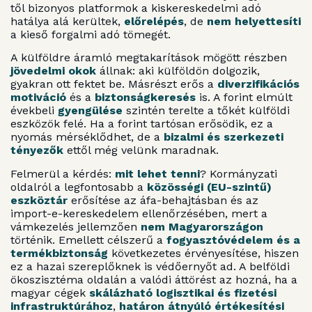
től bizonyos platformok a kiskereskedelmi adó
hatálya alá kerültek,
előrelépés
, de
nem helyettesíti
a kieső forgalmi adó tömegét.
A külföldre áramló megtakarítások mögött részben
jövedelmi okok
állnak: aki külföldön dolgozik,
gyakran ott fektet be. Másrészt erős a
diverzifikációs
motiváció
és a
biztonságkeresés
is. A forint elmúlt
évekbeli
gyengülése
szintén terelte a tőkét külföldi
eszközök felé. Ha a forint tartósan erősödik, ez a
nyomás mérséklődhet, de a
bizalmi és szerkezeti
tényezők
ettől még velünk maradnak.
Felmerül a kérdés:
mit lehet tenni
? Kormányzati
oldalról a legfontosabb a
közösségi (EU-szintű)
eszköztár
erősítése az áfa-behajtásban és az
import-e-kereskedelem ellenőrzésében, mert a
vámkezelés jellemzően
nem Magyarországon
történik. Emellett célszerű a
fogyasztóvédelem és a
termékbiztonság
következetes érvényesítése, hiszen
ez a hazai szereplőknek is védőernyőt ad. A belföldi
ökoszisztéma oldalán a valódi áttörést az hozná, ha a
magyar cégek
skálázható logisztikai és fizetési
infrastruktúrához
,
határon átnyúló értékesítési