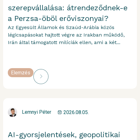
szerepvállalása: átrendeződnek-e
a Perzsa-öböl erőviszonyai?
Az Egyesült Államok és Szaúd-Arábia közös
légicsapásokat hajtott végre az Irakban működő,
Irán által támogatott milíciák ellen, ami a két...
Elemzés
Lemnyi Péter
2026.08.05.
AI-gyorsjelentések, geopolitikai