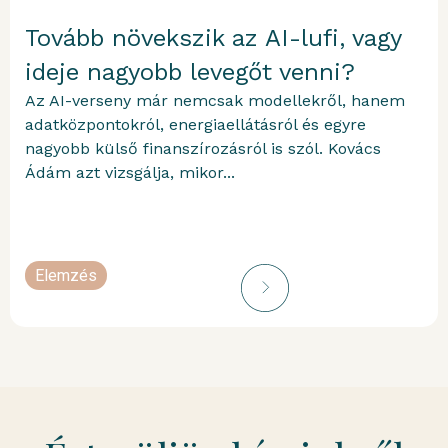
Tovább növekszik az AI-lufi, vagy
ideje nagyobb levegőt venni?
Az AI-verseny már nemcsak modellekről, hanem
adatközpontokról, energiaellátásról és egyre
nagyobb külső finanszírozásról is szól. Kovács
Ádám azt vizsgálja, mikor...
Elemzés
portfolioblogger