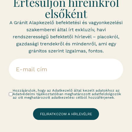
Értesüljön híreinkről
elsőként
A Gránit Alapkezelő befektetési és vagyonkezelési
szakemberei által írt exkluzív, havi
rendszerességű befektetői hírlevél – piacokról,
gazdasági trendekről és mindenről, ami egy
gránitos szerint izgalmas, fontos.
Hozzájárulok, hogy az Adatkezelő által kezelt adatokhoz az
Adatvédelmi tájékoztatóban meghatározott adatfeldolgozók
az ott meghatározott adatkezelési célból hozzáférjenek.
FELIRATKOZOM A HÍRLEVÉLRE