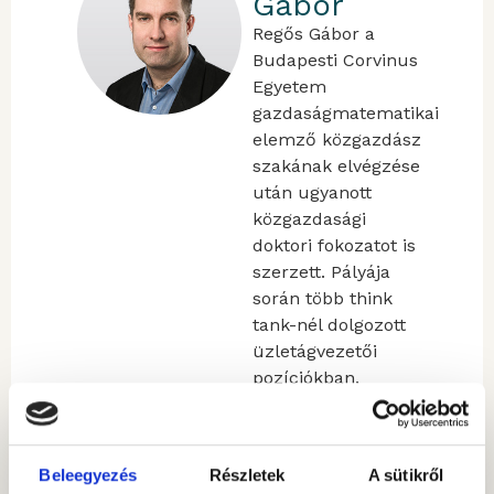
Gábor
Regős Gábor a
Budapesti Corvinus
Egyetem
gazdaságmatematikai
elemző közgazdász
szakának elvégzése
után ugyanott
közgazdasági
doktori fokozatot is
szerzett. Pályája
során több think
tank-nél dolgozott
üzletágvezetői
pozíciókban,
különböző
előrejelzési,
tanácsadási és
Beleegyezés
Részletek
A sütikről
előrejelzési