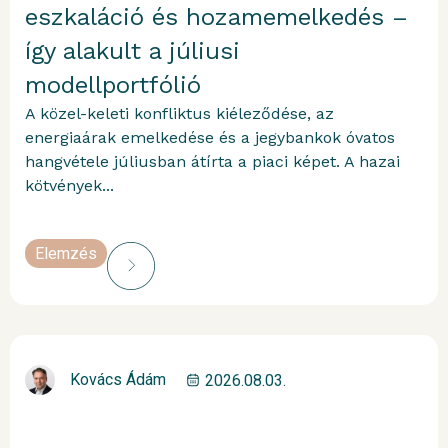
eszkaláció és hozamemelkedés –
így alakult a júliusi
modellportfólió
A közel-keleti konfliktus kiéleződése, az
energiaárak emelkedése és a jegybankok óvatos
hangvétele júliusban átírta a piaci képet. A hazai
kötvények...
Elemzés
Kovács Ádám
2026.08.03.