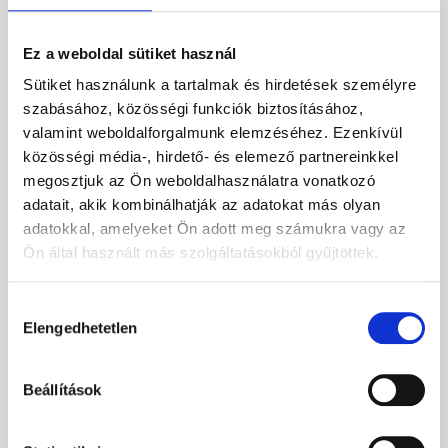
feladatokat ellátva
és koordinálva. 2024
Ez a weboldal sütiket használ
januárja óta a Gránit
Sütiket használunk a tartalmak és hirdetések személyre
Alapkezelő vezető
szabásához, közösségi funkciók biztosításához,
közgazdásza, amely
valamint weboldalforgalmunk elemzéséhez. Ezenkívül
feladatkörben
közösségi média-, hirdető- és elemező partnereinkkel
különböző
megosztjuk az Ön weboldalhasználatra vonatkozó
makrogazdasági,
adatait, akik kombinálhatják az adatokat más olyan
pénz- és tőkepiaci
adatokkal, amelyeket Ön adott meg számukra vagy az
témákkal
Ön által használt más szolgáltatásokból gyűjtöttek.
foglalkozik. Szeret
túrázni,
társasjátékozni és
Hozzájárulás
kvízekre járni.
Elengedhetetlen
kiválasztása
Sokfajta gazdasági
témában
Beállítások
olvashatunk tőle,
elsősorban
makrogazdasági,