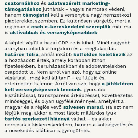
csatornákhoz
és
adatvezérelt marketing-
támogatáshoz
jutnának – vagyis nemcsak védeni,
hanem
támogatni
kell a versenyt a nagy nemzetközi
piacterekkel szemben. Ez különösen sürgető, mert a
régióban a
cseh e-kereskedelmi szereplők
már ma
is
aktívabbak és versenyképesebbek
.
A képlet végül a hazai GDP-re is kihat. Minél nagyobb
arányban tolódik a forgalom és a megtakarítás
határon túlra
, annál inkább
külföldön keletkezik
az
a hozzáadott érték, amely korábban itthon
fizetésekben, beruházásokban és adóbevételekben
csapódott le. Nem arról van szó, hogy az online
vásárlást „meg kell állítani” – ez illúzió és
értelmetlen is lenne. Arról van szó, hogy
a játéktéren
kell versenyképesnek lennünk
: gyorsabb
kiszállítással, transzparens árképzéssel, következetes
minőséggel, és olyan ügyfélélménnyel, amelyért a
magyar és a régiós vevő
szívesen marad
. Ha ezt nem
lépjük meg, akkor a most látott milliárdos lyuk
tartós szerkezeti hiánnyá
válhat – és akkor
nemcsak a kiskereskedelem, hanem a költségvetés és
a növekedés kilátásai is gyengülnek.