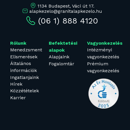
1134 Budapest, Váci út 17.
alapkezelo@granitalapkezelo.hu
(06 1) 888 4120
Rólunk
Befektetési
Vagyonkezelés
Menedzsment
Intézményi
alapok
Elismerések
Alapjaink
vagyonkezelés
Általános
Fogalomtár
Prémium
információk
vagyonkezelés
Ingatlanjaink
Hírek
Közzétételek
Karrier