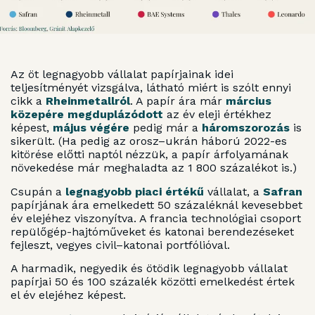
Az öt legnagyobb vállalat papírjainak idei
teljesítményét vizsgálva, látható miért is szólt ennyi
cikk a
Rheinmetallról
. A papír ára már
március
közepére megduplázódott
az év eleji értékhez
képest,
május végére
pedig már a
háromszorozás
is
sikerült. (Ha pedig az orosz–ukrán háború 2022-es
kitörése előtti naptól nézzük, a papír árfolyamának
növekedése már meghaladta az 1 800 százalékot is.)
Csupán a
legnagyobb piaci értékű
vállalat, a
Safran
papírjának ára emelkedett 50 százaléknál kevesebbet
év elejéhez viszonyítva. A francia technológiai csoport
repülőgép-hajtóműveket és katonai berendezéseket
fejleszt, vegyes civil–katonai portfólióval.
A harmadik, negyedik és ötödik legnagyobb vállalat
papírjai 50 és 100 százalék közötti emelkedést értek
el év elejéhez képest.