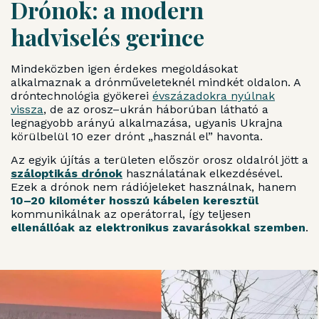
Drónok: a modern
hadviselés gerince
Mindeközben igen érdekes megoldásokat
alkalmaznak a drónműveleteknél mindkét oldalon. A
dróntechnológia gyökerei
évszázadokra nyúlnak
vissza
, de az orosz–ukrán háborúban látható a
legnagyobb arányú alkalmazása, ugyanis Ukrajna
körülbelül 10 ezer drónt „használ el” havonta.
Az egyik újítás a területen először orosz oldalról jött a
száloptikás drónok
használatának elkezdésével.
Ezek a drónok nem rádiójeleket használnak, hanem
10–20 kilométer hosszú kábelen keresztül
kommunikálnak az operátorral, így teljesen
ellenállóak az elektronikus zavarásokkal szemben
.