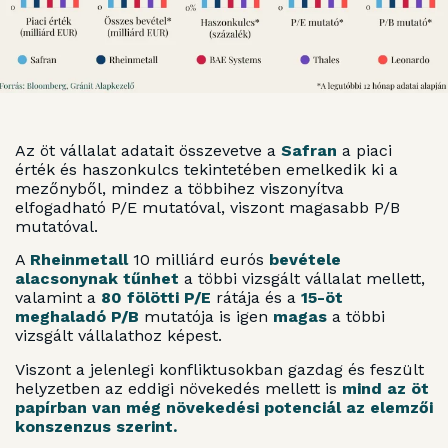
Az öt vállalat adatait összevetve a
Safran
a piaci
érték és haszonkulcs tekintetében emelkedik ki a
mezőnyből, mindez a többihez viszonyítva
elfogadható P/E mutatóval, viszont magasabb P/B
mutatóval.
A
Rheinmetall
10 milliárd eurós
bevétele
alacsonynak tűnhet
a többi vizsgált vállalat mellett,
valamint a
80 fölötti P/E
rátája és a
15-öt
meghaladó P/B
mutatója is igen
magas
a többi
vizsgált vállalathoz képest.
Viszont a jelenlegi konfliktusokban gazdag és feszült
helyzetben az eddigi növekedés mellett is
mind az öt
papírban van még növekedési potenciál az elemzői
konszenzus szerint.