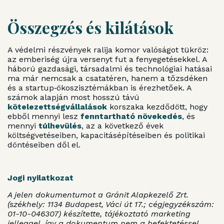
Összegzés és kilátások
A védelmi részvények ralija komor valóságot tükröz:
az emberiség újra versenyt fut a fenyegetésekkel. A
háború gazdasági, társadalmi és technológiai hatásai
ma már nemcsak a csatatéren, hanem a tőzsdéken
és a startup‑ökoszisztémákban is érezhetőek. A
számok alapján most hosszú távú
kötelezettségvállalások
korszaka kezdődött, hogy
ebből mennyi lesz
fenntartható növekedés
, és
mennyi
túlhevülés
, az a következő évek
költségvetéseiben, kapacitásépítéseiben és politikai
döntéseiben dől el.
Jogi nyilatkozat
A jelen dokumentumot a Gránit Alapkezelő Zrt.
(székhely: 1134 Budapest, Váci út 17.; cégjegyzékszám:
01-10-046307) készítette, tájékoztató marketing
jelleggel, így a dokumentum nem a befektetéssel