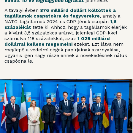
elmúlt 10 év legnagyobb ugrását
jelentette.
A tavalyi évben
876 milliárd dollárt költöttek a
tagállamok csapatokra és fegyverekre
, amely a
NATO-tagállamok 2024-es GDP-jének csupán
1,6
százalékát
tette ki. Ahhoz, hogy a tagállamok elérjék
a kívánt 3,5 százalékos arányt, jelenlegi GDP-kkel
számolva 118 százalékkal, azaz
1 029 milliárd
dollárral kellene megemelni
ezeket. Ezt látva nem
meglepő a védelmi cégek papírjainak szárnyalása,
ugyanis igen nagy része ennek a növekedésnek náluk
csapódna le.