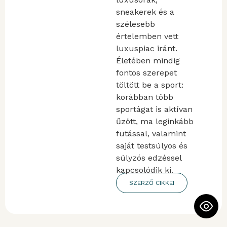
sneakerek és a
szélesebb
értelemben vett
luxuspiac iránt.
Életében mindig
fontos szerepet
töltött be a sport:
korábban több
sportágat is aktívan
űzött, ma leginkább
futással, valamint
saját testsúlyos és
súlyzós edzéssel
kapcsolódik ki.
SZERZŐ CIKKEI