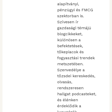
alapítványi,
pénzügyi és FMCG
szektorban is.
Szívesen ír
gazdasági témájú
blogcikkeket,
különösen a
befektetések,
tőkepiacok és
fogyasztási trendek
metszetében.
Szenvedélye a
tőzsdei kereskedés,
olvasás,
rendszeresen
hallgat podcasteket,
és élénken
érdeklődik a
luxusórák,