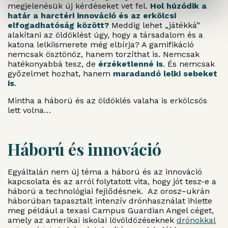
megjelenésük új kérdéseket vet fel.
Hol húzódik a
határ a harctéri innováció és az erkölcsi
elfogadhatóság között?
Meddig lehet „játékká”
alakítani az öldöklést úgy, hogy a társadalom és a
katona lelkiismerete még elbírja? A gamifikáció
nemcsak ösztönöz, hanem torzíthat is. Nemcsak
hatékonyabbá tesz, de
érzéketlenné is
. És nemcsak
győzelmet hozhat, hanem
maradandó lelki sebeket
is
.
Mintha a háború és az öldöklés valaha is erkölcsös
lett volna…
Háború és innováció
Egyáltalán nem új téma a háború és az innováció
kapcsolata és az arról folytatott vita, hogy jót tesz-e a
háború a technológiai fejlődésnek. Az orosz–ukrán
háborúban tapasztalt intenzív drónhasználat ihlette
meg például a texasi Campus Guardian Angel céget,
amely az amerikai iskolai lövöldözéseknek
drónokkal