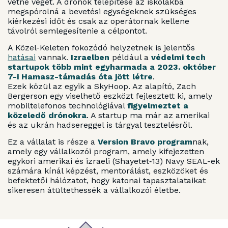
vetne véget. A drónok telepítése az iskolákba
megspórolná a bevetési egységeknek szükséges
kiérkezési időt és csak az operátornak kellene
távolról semlegesítenie a célpontot.
A Közel-Keleten fokozódó helyzetnek is jelentős
hatásai
vannak.
Izraelben
például a
védelmi tech
startupok több mint egyharmada a 2023. október
7-i Hamasz-támadás óta jött létre
.
Ezek közül az egyik a SkyHoop. Az alapító, Zach
Bergerson egy viselhető eszközt fejlesztett ki, amely
mobiltelefonos technológiával
figyelmeztet a
közeledő drónokra
. A startup ma már az amerikai
és az ukrán hadsereggel is tárgyal tesztelésről.
Ez a vállalat is része a
Version Bravo program
nak,
amely egy vállalkozói program, amely kifejezetten
egykori amerikai és izraeli (Shayetet‑13) Navy SEAL-ek
számára kínál képzést, mentorálást, eszközöket és
befektetői hálózatot, hogy katonai tapasztalataikat
sikeresen átültethessék a vállalkozói életbe.