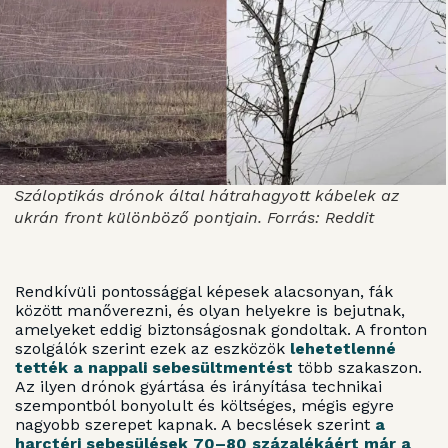
Száloptikás drónok által hátrahagyott kábelek az
ukrán front különböző pontjain. Forrás: Reddit
Rendkívüli pontossággal képesek alacsonyan, fák
között manőverezni, és olyan helyekre is bejutnak,
amelyeket eddig biztonságosnak gondoltak. A fronton
szolgálók szerint ezek az eszközök
lehetetlenné
tették a nappali sebesültmentést
több szakaszon.
Az ilyen drónok gyártása és irányítása technikai
szempontból bonyolult és költséges, mégis egyre
nagyobb szerepet kapnak. A becslések szerint
a
harctéri sebesülések 70–80 százalékáért már a