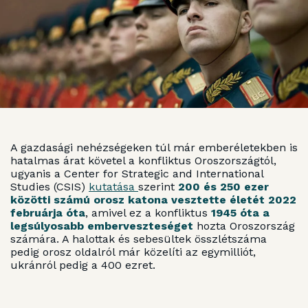
A gazdasági nehézségeken túl már emberéletekben is
hatalmas árat követel a konfliktus Oroszországtól,
ugyanis a Center for Strategic and International
Studies (CSIS)
kutatása
szerint
200 és 250 ezer
közötti számú orosz katona vesztette életét 2022
februárja óta
, amivel ez a konfliktus
1945 óta a
legsúlyosabb emberveszteséget
hozta Oroszország
számára. A halottak és sebesültek összlétszáma
pedig orosz oldalról már közelíti az egymilliót,
ukránról pedig a 400 ezret.