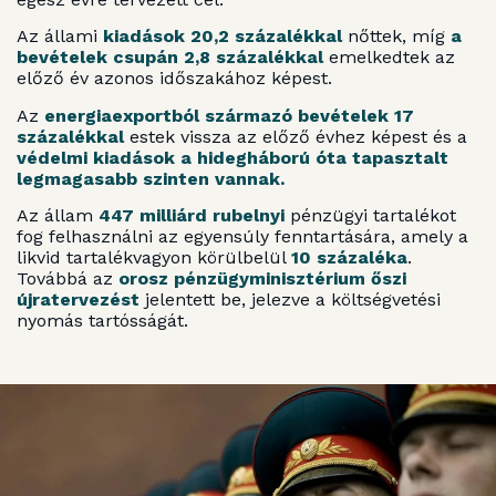
Az állami
kiadások 20,2 százalékkal
nőttek, míg
a
bevételek csupán 2,8 százalékkal
emelkedtek az
előző év azonos időszakához képest.
Az
energiaexportból származó bevételek 17
százalékkal
estek vissza az előző évhez képest és a
védelmi kiadások a hidegháború óta tapasztalt
legmagasabb szinten vannak.
Az állam
447 milliárd rubelnyi
pénzügyi tartalékot
fog felhasználni az egyensúly fenntartására, amely a
likvid tartalékvagyon körülbelül
10 százaléka
.
Továbbá az
orosz pénzügyminisztérium őszi
újratervezést
jelentett be, jelezve a költségvetési
nyomás tartósságát.