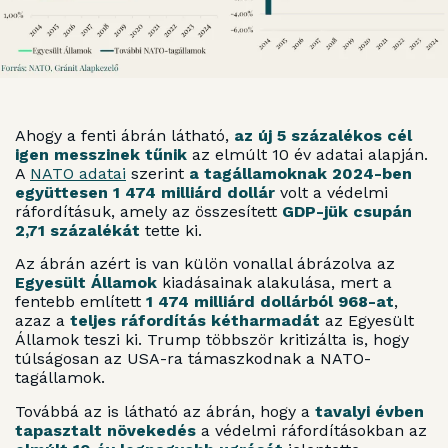
Ahogy a fenti ábrán látható,
az új 5 százalékos cél
igen messzinek tűnik
az elmúlt 10 év adatai alapján.
A
NATO adatai
szerint
a tagállamoknak 2024-ben
együttesen 1 474 milliárd dollár
volt a védelmi
ráfordításuk, amely az összesített
GDP-jük csupán
2,71 százalékát
tette ki.
Az ábrán azért is van külön vonallal ábrázolva az
Egyesült Államok
kiadásainak alakulása, mert a
fentebb említett
1 474 milliárd dollárból 968-at
,
azaz a
teljes ráfordítás kétharmadát
az Egyesült
Államok teszi ki. Trump többször kritizálta is, hogy
túlságosan az USA-ra támaszkodnak a NATO-
tagállamok.
Továbbá az is látható az ábrán, hogy a
tavalyi évben
tapasztalt növekedés
a védelmi ráfordításokban az