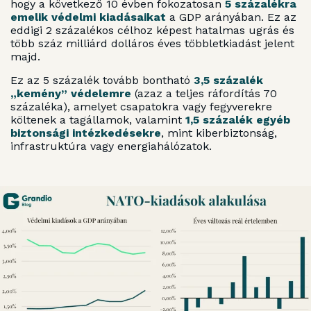
hogy a következő 10 évben fokozatosan
5 százalékra
emelik védelmi kiadásaikat
a GDP arányában. Ez az
eddigi 2 százalékos célhoz képest hatalmas ugrás és
több száz milliárd dolláros éves többletkiadást jelent
majd.
Ez az 5 százalék tovább bontható
3,5 százalék
„kemény” védelemre
(azaz a teljes ráfordítás 70
százaléka), amelyet csapatokra vagy fegyverekre
költenek a tagállamok, valamint
1,5 százalék egyéb
biztonsági intézkedésekre
, mint kiberbiztonság,
infrastruktúra vagy energiahálózatok.