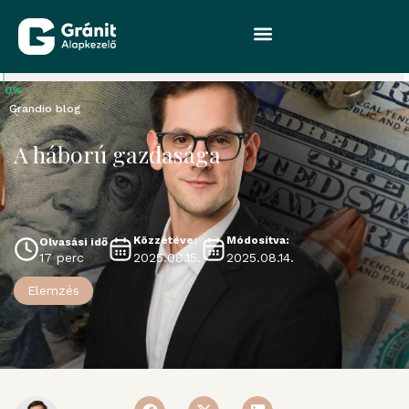
0%
Grandio blog
A háború gazdasága
Közzétéve:
Módosítva:
Olvasási idő
2025.08.15.
2025.08.14.
17 perc
Elemzés