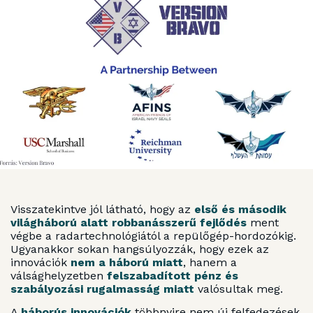
Visszatekintve jól látható, hogy az
első és második
világháború alatt robbanásszerű fejlődés
ment
végbe a radartechnológiától a repülőgép-hordozókig.
Ugyanakkor sokan hangsúlyozzák, hogy ezek az
innovációk
nem a háború miatt
, hanem a
válsághelyzetben
felszabadított pénz és
szabályozási rugalmasság miatt
valósultak meg.
A
háborús innovációk
többnyire nem új felfedezések,