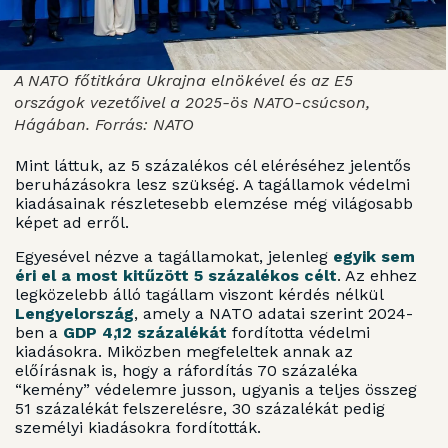
A NATO főtitkára Ukrajna elnökével és az E5
országok vezetőivel a 2025-ös NATO-csúcson,
Hágában. Forrás: NATO
Mint láttuk, az 5 százalékos cél eléréséhez jelentős
beruházásokra lesz szükség. A tagállamok védelmi
kiadásainak részletesebb elemzése még világosabb
képet ad erről.
Egyesével nézve a tagállamokat, jelenleg
egyik sem
éri el a most kitűzött 5 százalékos célt
. Az ehhez
legközelebb álló tagállam viszont kérdés nélkül
Lengyelország
, amely a NATO adatai szerint 2024-
ben a
GDP 4,12 százalékát
fordította védelmi
kiadásokra. Miközben megfeleltek annak az
előírásnak is, hogy a ráfordítás 70 százaléka
“kemény” védelemre jusson, ugyanis a teljes összeg
51 százalékát felszerelésre, 30 százalékát pedig
személyi kiadásokra fordították.