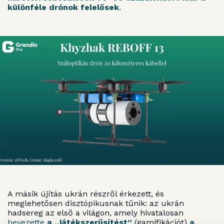
különféle drónok felelősek
.
A másik újítás ukrán részről érkezett, és
meglehetősen disztópikusnak tűnik: az ukrán
hadsereg az első a világon, amely hivatalosan
bevezette
a „játékszerűsítést”
(gamifikációt)
a