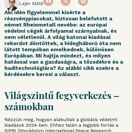
Lajer Máté
Aki idén figyelemmel kísérte a
részvénypiacokat, biztosan belefutott a
német Rheinmetall nevébe: az európai
védelmi cégek árfolyamai szárnyalnak, és
nem véletlenül. A világ katonai kiadásai
rekordot döntöttek, a hidegháború óta nem
látott tempóban emelkednek, különösen
Európában. Mi hajtja mindezt, és milyen
hatással van a gazdaságra, a tőzsdékre és a
haditechnológiára? Az alábbi cikk ezekre a
kérdésekre keresi a választ.
Világszintű fegyverkezés –
számokban
Nézzük meg, hogyan alakultak a globális védelmi
kiadások 2024-ben. Ehhez talán a legjobb forrás a
SIPRI (Stockholm International Peace Research