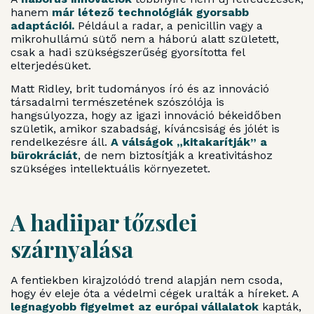
hanem
már létező technológiák gyorsabb
adaptációi.
Például a radar, a penicillin vagy a
mikrohullámú sütő nem a háború alatt született,
csak a hadi szükségszerűség gyorsította fel
elterjedésüket.
Matt Ridley, brit tudományos író és az innováció
társadalmi természetének szószólója is
hangsúlyozza, hogy az igazi innováció békeidőben
születik, amikor szabadság, kíváncsiság és jólét is
rendelkezésre áll.
A válságok „kitakarítják” a
bürokráciát
, de nem biztosítják a kreativitáshoz
szükséges intellektuális környezetet.
A hadiipar tőzsdei
szárnyalása
A fentiekben kirajzolódó trend alapján nem csoda,
hogy év eleje óta a védelmi cégek uralták a híreket. A
legnagyobb figyelmet az európai vállalatok
kapták,