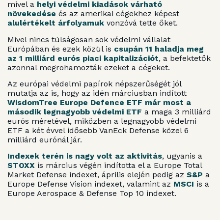
mivel a
helyi védelmi kiadások várható
növekedése
és az amerikai cégekhez képest
alulértékelt árfolyamuk
vonzóvá tette őket.
Mivel nincs túlságosan sok védelmi vállalat
Európában és ezek közül is
csupán 11 haladja meg
az 1 milliárd eurós piaci kapitalizációt
, a befektetők
azonnal megrohamozták ezeket a cégeket.
Az európai védelmi papírok népszerűségét jól
mutatja az is, hogy az idén márciusban indított
WisdomTree Europe Defence ETF már most a
második legnagyobb védelmi ETF
a maga 3 milliárd
eurós méretével, miközben a legnagyobb védelmi
ETF a két évvel idősebb VanEck Defense közel 6
milliárd eurónál jár.
Indexek terén is nagy volt az aktivitás
, ugyanis a
STOXX
is március végén indította el a Europe Total
Market Defense indexet, április elején pedig az
S&P
a
Europe Defense Vision indexet, valamint az
MSCI
is a
Europe Aerospace & Defense Top 10 indexet.