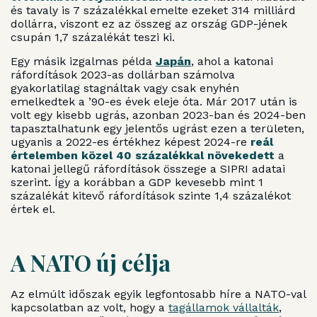
és tavaly is 7 százalékkal emelte ezeket 314 milliárd
dollárra, viszont ez az összeg az ország GDP-jének
csupán 1,7 százalékát teszi ki.
Egy másik izgalmas példa
Japán
, ahol a katonai
ráfordítások 2023-as dollárban számolva
gyakorlatilag stagnáltak vagy csak enyhén
emelkedtek a ’90-es évek eleje óta. Már 2017 után is
volt egy kisebb ugrás, azonban 2023-ban és 2024-ben
tapasztalhatunk egy jelentős ugrást ezen a területen,
ugyanis a 2022-es értékhez képest 2024-re
reál
értelemben közel 40 százalékkal növekedett
a
katonai jellegű ráfordítások összege a SIPRI adatai
szerint. Így a korábban a GDP kevesebb mint 1
százalékát kitevő ráfordítások szinte 1,4 százalékot
értek el.
A NATO új célja
Az elmúlt időszak egyik legfontosabb híre a NATO-val
kapcsolatban az volt, hogy a
tagállamok vállalták
,