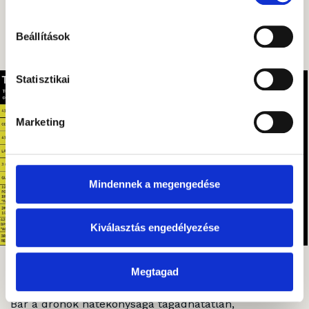
élőerő-veszteségek megugrásához vezetett. Ez a
pontrendszer tehát nemcsak ösztönöz, de
konkrétan
irányítja
a harctéri prioritásokat.
Beállítások
Statisztikai
Marketing
Mindennek a megengedése
Kiválasztás engedélyezése
2025 júniusi ranglista Forrás: Brave 1
Megtagad
Bár a drónok hatékonysága tagadhatatlan,