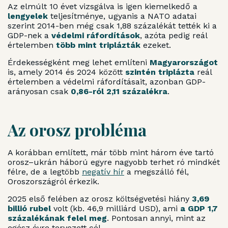
Az elmúlt 10 évet vizsgálva is igen kiemelkedő a
lengyelek
teljesítménye, ugyanis a NATO adatai
szerint 2014-ben még csak 1,88 százalékát tették ki a
GDP-nek a
védelmi ráfordítások
, azóta pedig reál
értelemben
több mint triplázták
ezeket.
Érdekességként meg lehet említeni
Magyarországot
is, amely 2014 és 2024 között
szintén triplázta
reál
értelemben a védelmi ráfordításait, azonban GDP-
arányosan csak
0,86-ról 2,11 százalékra
.
Az orosz probléma
A korábban említett, már több mint három éve tartó
orosz–ukrán háború egyre nagyobb terhet ró mindkét
félre, de a legtöbb
negatív hír
a megszálló fél,
Oroszországról érkezik.
2025 első felében az orosz költségvetési hiány
3,69
billió rubel
volt (kb. 46,9 milliárd USD), ami
a GDP 1,7
százalékának felel meg
. Pontosan annyi, mint az
egész évre tervezett cél.