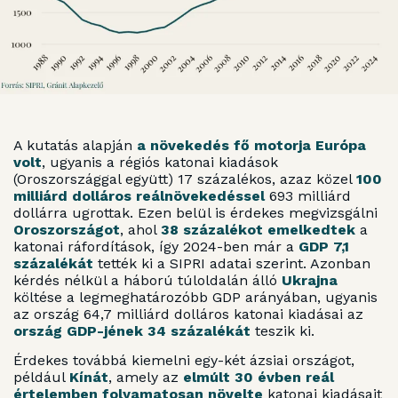
A kutatás alapján
a növekedés fő motorja Európa
volt
, ugyanis a régiós katonai kiadások
(Oroszországgal együtt) 17 százalékos, azaz közel
100
milliárd dolláros reálnövekedéssel
693 milliárd
dollárra ugrottak. Ezen belül is érdekes megvizsgálni
Oroszországot
, ahol
38 százalékot emelkedtek
a
katonai ráfordítások, így 2024-ben már a
GDP 7,1
százalékát
tették ki a SIPRI adatai szerint. Azonban
kérdés nélkül a háború túloldalán álló
Ukrajna
költése a legmeghatározóbb GDP arányában, ugyanis
az ország 64,7 milliárd dolláros katonai kiadásai az
ország GDP-jének 34 százalékát
teszik ki.
Érdekes továbbá kiemelni egy-két ázsiai országot,
például
Kínát
, amely az
elmúlt 30 évben reál
értelemben folyamatosan növelte
katonai kiadásait