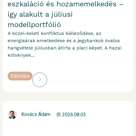
eszkaláció és hozamemelkedés –
így alakult a júliusi
modellportfólió
A közel-keleti konfliktus kiéleződése, az
energiaárak emelkedése és a jegybankok óvatos
hangvétele júliusban átírta a piaci képet. A hazai
kötvények...
Elemzés
Kovács Ádám
2026.08.03.