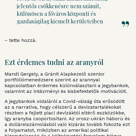
jelentős csökkenésre nem számít,
különösen a főváros központi és
gazdaságilag kiemelt kerületeiben
– tette hozzá.
Ezt érdemes tudni az aranyról
Mandl Gergely, a Gránit Alapkezelő szenior
portfóliómenedzsere szerint az arannyal
kapcsolatban érdemes különválasztani a jegybankok,
valamint az intézményi és kisbefektetők motivációit.
A jegybankok oldaláról a Covid-válság óta erősödött
az a narratíva, hogy célszerű a devizatartalékokat
részben a fejlett piaci devizáktól eltérő eszközökbe,
így aranyba csoportosítani. Az orosz-ukrán háború és
a dollárelszámolásból való kizárás tovább fokozta ezt
a folyamatot, miközben az amerikai politikai
bizonytalanság és a költségvetési fegyelem hiánya