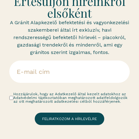
Értesüljön híreinkről
elsőként
A Gránit Alapkezelő befektetési és vagyonkezelési
szakemberei által írt exkluzív, havi
rendszerességű befektetői hírlevél – piacokról,
gazdasági trendekről és mindenről, ami egy
gránitos szerint izgalmas, fontos.
Hozzájárulok, hogy az Adatkezelő által kezelt adatokhoz az
Adatvédelmi tájékoztatóban meghatározott adatfeldolgozók
az ott meghatározott adatkezelési célból hozzáférjenek.
FELIRATKOZOM A HÍRLEVÉLRE