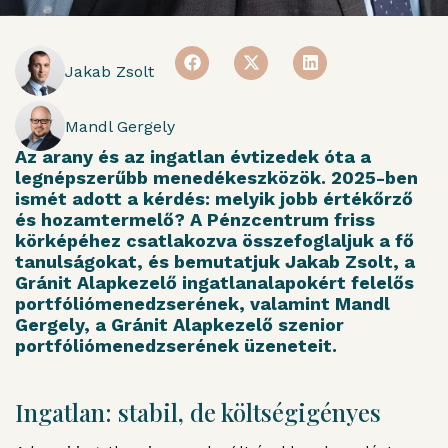
Jakab Zsolt
Mandl Gergely
Az arany és az ingatlan évtizedek óta a
legnépszerűbb menedékeszközök. 2025-ben
ismét adott a kérdés: melyik jobb értékőrző
és hozamtermelő? A Pénzcentrum friss
körképéhez csatlakozva összefoglaljuk a fő
tanulságokat, és bemutatjuk Jakab Zsolt, a
Gránit Alapkezelő ingatlanalapokért felelős
portfóliómenedzserének, valamint Mandl
Gergely, a Gránit Alapkezelő szenior
portfóliómenedzserének üzeneteit.
Ingatlan: stabil, de költségigényes