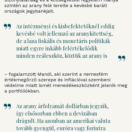
szintén az arany felé terelte a kevésbé baráti
országok jegybankjait.
Az intézményi és kisbefektetőknél eddig
kevésbé volt jellemző az aranykitettség,
de a laza fiskális és monetáris politikák
miatt egyre inkább felértékelődik
minden reáleszköz, köztük az arany is
– fogalamzott Mandl, aki szerint a nemesfém
értékmegőrző szerepe és inflációval szembeni
védelme miatt ismét menedékeszközként jelenik meg
a portfóliókban.
Az arany árfolyamát dollárban jegyzik,
így elsősorban ebben a devizában
drágult. Ha azonban az amerikai valuta
tovább gyengül, euróra vagy forintra