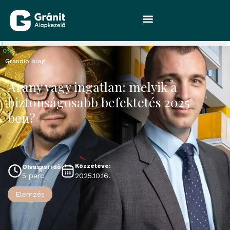
0%
Grandio blog
Arany vagy ingatlan: melyik a
biztonságosabb befektetés 2025-
ben?
Közzétéve:
Olvasási idő
2025.10.16.
5 perc
Elemzés