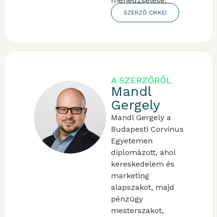
menedzselése.
SZERZŐ CIKKEI
A SZERZŐRŐL
Mandl
Gergely
Mandl Gergely a
Budapesti Corvinus
Egyetemen
diplomázott, ahol
kereskedelem és
marketing
alapszakot, majd
pénzügy
mesterszakot,