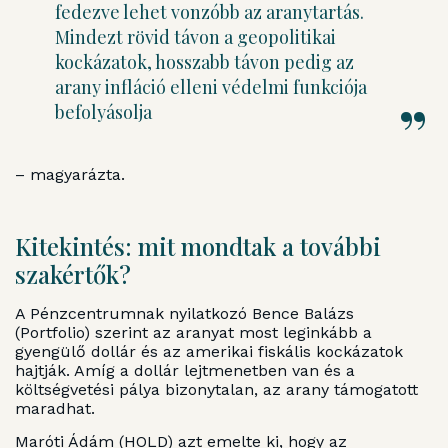
fedezve lehet vonzóbb az aranytartás.
Mindezt rövid távon a geopolitikai
kockázatok, hosszabb távon pedig az
arany infláció elleni védelmi funkciója
befolyásolja
– magyarázta.
Kitekintés: mit mondtak a további
szakértők?
A Pénzcentrumnak nyilatkozó Bence Balázs
(Portfolio) szerint az aranyat most leginkább a
gyengülő dollár és az amerikai fiskális kockázatok
hajtják. Amíg a dollár lejtmenetben van és a
költségvetési pálya bizonytalan, az arany támogatott
maradhat.
Maróti Ádám (HOLD) azt emelte ki, hogy az