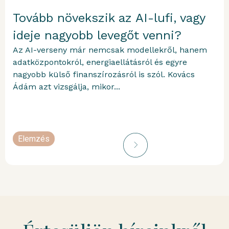
Tovább növekszik az AI-lufi, vagy
ideje nagyobb levegőt venni?
Az AI-verseny már nemcsak modellekről, hanem
adatközpontokról, energiaellátásról és egyre
nagyobb külső finanszírozásról is szól. Kovács
Ádám azt vizsgálja, mikor...
Elemzés
portfolioblogger