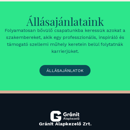
Állásajánlataink
Folyamatosan bővülő csapatunkba keressük azokat a
szakembereket, akik egy professzionális, inspiráló és
támogató szellemi műhely keretein belül folytatnák
karrierjüket.
ÁLLÁSAJÁNLATOK
Gránit Alapkezelő Zrt.