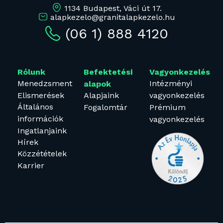
1134 Budapest, Váci út 17.
alapkezelo@granitalapkezelo.hu
(06 1) 888 4120
Rólunk
Befektetési
Vagyonkezelés
Menedzsment
Intézményi
alapok
Elismerések
Alapjaink
vagyonkezelés
Általános
Fogalomtár
Prémium
információk
vagyonkezelés
Ingatlanjaink
Hírek
Közzétételek
Karrier