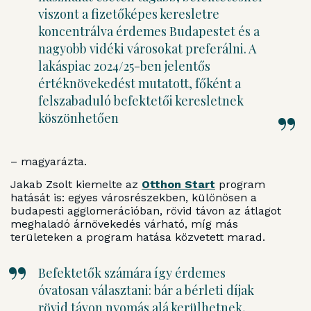
viszont a fizetőképes keresletre
koncentrálva érdemes Budapestet és a
nagyobb vidéki városokat preferálni. A
lakáspiac 2024/25-ben jelentős
értéknövekedést mutatott, főként a
felszabaduló befektetői keresletnek
köszönhetően
– magyarázta.
Jakab Zsolt kiemelte az
Otthon Start
program
hatását is: egyes városrészekben, különösen a
budapesti agglomerációban, rövid távon az átlagot
meghaladó árnövekedés várható, míg más
területeken a program hatása közvetett marad.
Befektetők számára így érdemes
óvatosan választani: bár a bérleti díjak
rövid távon nyomás alá kerülhetnek,