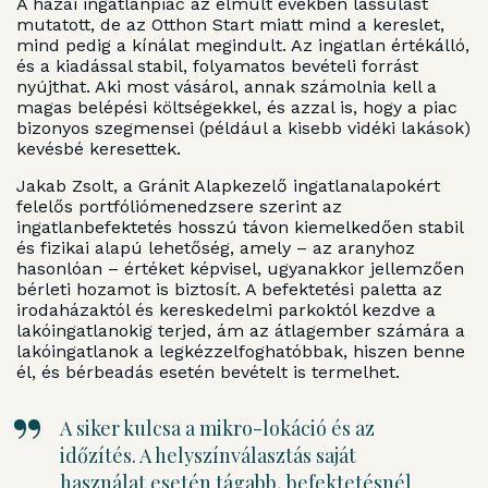
A hazai ingatlanpiac az elmúlt években lassulást
mutatott, de az Otthon Start miatt mind a kereslet,
mind pedig a kínálat megindult. Az ingatlan értékálló,
és a kiadással stabil, folyamatos bevételi forrást
nyújthat. Aki most vásárol, annak számolnia kell a
magas belépési költségekkel, és azzal is, hogy a piac
bizonyos szegmensei (például a kisebb vidéki lakások)
kevésbé keresettek.
Jakab Zsolt, a Gránit Alapkezelő ingatlanalapokért
felelős portfóliómenedzsere szerint az
ingatlanbefektetés hosszú távon kiemelkedően stabil
és fizikai alapú lehetőség, amely – az aranyhoz
hasonlóan – értéket képvisel, ugyanakkor jellemzően
bérleti hozamot is biztosít. A befektetési paletta az
irodaházaktól és kereskedelmi parkoktól kezdve a
lakóingatlanokig terjed, ám az átlagember számára a
lakóingatlanok a legkézzelfoghatóbbak, hiszen benne
él, és bérbeadás esetén bevételt is termelhet.
A siker kulcsa a mikro-lokáció és az
időzítés. A helyszínválasztás saját
használat esetén tágabb, befektetésnél