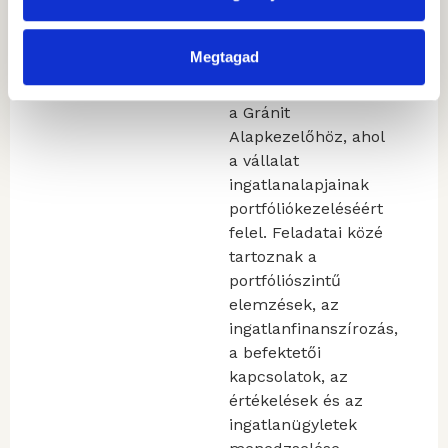
tanácsadóként
csatlakozott a
Megtagad
CBRE-hez. 2020
nyarán csatlakozott
a Gránit
Alapkezelőhöz, ahol
a vállalat
ingatlanalapjainak
portfóliókezeléséért
felel. Feladatai közé
tartoznak a
portfóliószintű
elemzések, az
ingatlanfinanszírozás,
a befektetői
kapcsolatok, az
értékelések és az
ingatlanügyletek