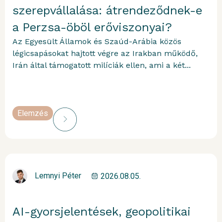
szerepvállalása: átrendeződnek-e
a Perzsa-öböl erőviszonyai?
Az Egyesült Államok és Szaúd-Arábia közös
légicsapásokat hajtott végre az Irakban működő,
Irán által támogatott milíciák ellen, ami a két...
Elemzés
Lemnyi Péter
2026.08.05.
AI-gyorsjelentések, geopolitikai