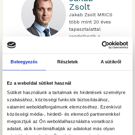
Zsolt
Jakab Zsolt MRICS
több mint 20 éves
tapasztalattal
rendelkezik a
kereskedelmi
ingatlanszektorban.
Pályafutását a
Beleegyezés
Részletek
A sütikről
Colliers
Internationalnál
kezdte, ahol
Ez a weboldal sütiket használ
kezdetben
Sütiket használunk a tartalmak és hirdetések személyre
telekfejlesztési
szabásához, közösségi funkciók biztosításához,
projektekre
valamint weboldalforgalmunk elemzéséhez. Ezenkívül
fókuszált, majd
közösségi média-, hirdető- és elemező partnereinkkel
iroda- és
megosztjuk az Ön weboldalhasználatra vonatkozó
kereskedelmi
adatait, akik kombinálhatják az adatokat más olyan
ingatlan