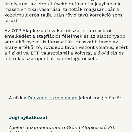
árfolyamot az elmúlt években főként a jegybankok
masszív fizikai vásárlásai tartották magasan, bár a
közelmúlt erős rali­ja után rövid távú korrekció sem
kizárt.
Az OTP Alapkezelő szakértői szerint a mostani
emelkedést a stagflációs félelmek és az alacsonyabb
kamatkörnyezet is támasztják. Hosszabb távon az
arany értékőrző, rövidebb távon viszont volatilis, ezért
a fizikai vs. ETF választásnál a költség, a likviditás és
a tárolás szempontjait is mérlegelni kell.
A cikk a
Pénzcentrum oldalán
jelent meg először.
Jogi nyilatkozat
A jelen dokumentumot a Gránit Alapkezelő Zrt.