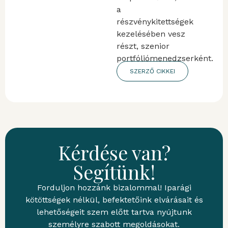
a
részvénykitettségek
kezelésében vesz
részt, szenior
portfóliómenedzserként.
SZERZŐ CIKKEI
Kérdése van?
Segítünk!
Forduljon hozzánk bizalommal! Iparági
kötöttségek nélkül, befektetőink elvárásait és
lehetőségeit szem előtt tartva nyújtunk
személyre szabott megoldásokat.