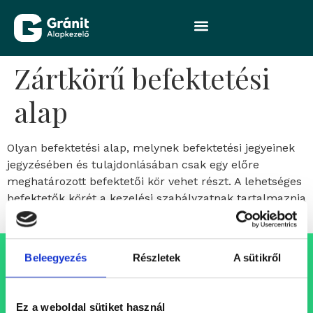
Zártkörű befektetési
alap
Olyan befektetési alap, melynek befektetési jegyeinek
jegyzésében és tulajdonlásában csak egy előre
meghatározott befektetői kör vehet részt. A lehetséges
befektetők körét a kezelési szabályzatnak tartalmaznia
kell.
Beleegyezés
Részletek
A sütikről
Állásajánlataink
Folyamatosan bővülő csapatunkba keressük azokat a
Ez a weboldal sütiket használ