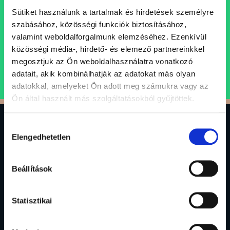
szakembereket, akik egy professzionális, inspiráló és
Sütiket használunk a tartalmak és hirdetések személyre
támogató szellemi műhely keretein belül folytatnák
szabásához, közösségi funkciók biztosításához,
karrierjüket.
valamint weboldalforgalmunk elemzéséhez. Ezenkívül
közösségi média-, hirdető- és elemező partnereinkkel
megosztjuk az Ön weboldalhasználatra vonatkozó
ÁLLÁSAJÁNLATOK
adatait, akik kombinálhatják az adatokat más olyan
adatokkal, amelyeket Ön adott meg számukra vagy az
Ön által használt más szolgáltatásokból gyűjtöttek.
Hozzájárulás
0
Elengedhetetlen
kiválasztása
Gránit Alapkezelő Zrt.
Beállítások
1134 Budapest, Váci út 17.
alapkezelo@granitalapkezelo.hu
(06 1) 888 4120
Statisztikai