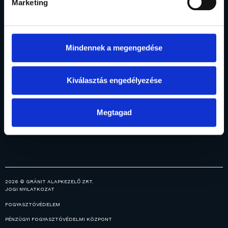
Marketing
Rólunk
Befektetési
Vagyonkezelés
Menedzsment
Intézményi
alapok
Elismerések
Alapjaink
vagyonkezelés
Mindennek a megengedése
Általános
Fogalomtár
Prémium
információk
vagyonkezelés
Ingatlanjaink
Kiválasztás engedélyezése
Hírek
Közzétételek
Karrier
Megtagad
2026 © GRÁNIT ALAPKEZELŐ ZRT.
JOGI NYILATKOZAT
FOGYASZTÓVÉDELEM
PÉNZÜGYI FOGYASZTÓVÉDELMI KÖZPONT