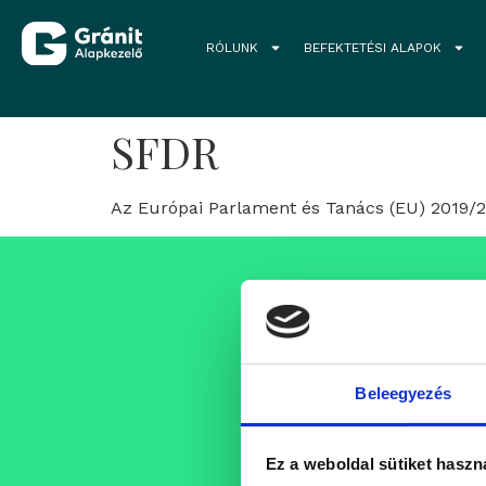
RÓLUNK
BEFEKTETÉSI ALAPOK
SFDR
Az Európai Parlament és Tanács (EU) 2019/20
Állásajánlat
Folyamatosan bővülő csap
szakembereket, akik egy pro
Beleegyezés
támogató szellemi műhely k
karrierjüket.
Ez a weboldal sütiket haszn