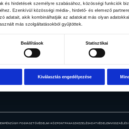
mak és hirdetések személyre szabásához, közösségi funkciók biz
hez. Ezenkívül közösségi média-, hirdető- és elemező partner
zó adatait, akik kombinálhatják az adatokat más olyan adatokka
sznált más szolgáltatásokból gyűjtöttek.
Rólunk
Befektetési alapo
Menedzsment
Alapjaink
Beállítások
Statisztikai
Elismerések
Fogalomtár
Általános információk
Ingatlanjaink
Hírek
Közzétételek
Kiválasztás engedélyezése
Min
Karrier
LEM
PÉNZÜGYI FOGYASZTÓVÉDELMI KÖZPONT
PANASZKEZELÉS
ADATVÉDELEM
VISSZAÉLÉS