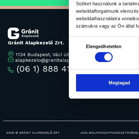
Sütiket használunk a tartal
weboldalforgalmunk elemzésé
weboldalhasználatra vonatko
számukra vagy az Ön által ha
Hozzájárulás
Gránit Alapkezelő Zrt.
Elengedhetetlen
kiválasztása
1134 Budapest, Váci út 17.
alapkezelo@granitalapkezelo.hu
(06 1) 888 4120
Megtagad
2026 © GRÁNIT ALAPKEZELŐ ZRT.
JOGI NYILATKOZAT
FOGYASZTÓVÉDE