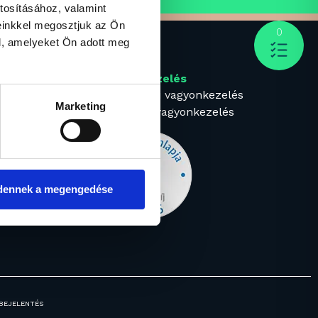
tosításához, valamint
einkkel megosztjuk az Ön
0
l, amelyeket Ön adott meg
k
Vagyonkezelés
Intézményi vagyonkezelés
Marketing
Prémium vagyonkezelés
dennek a megengedése
 BEJELENTÉS