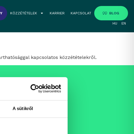
GY
KÖZZÉTÉTELEK
KARRIER
KAPCSOLAT
BLOG
HU
EN
rthatósággal kapcsolatos közzétételekről.
A sütikről