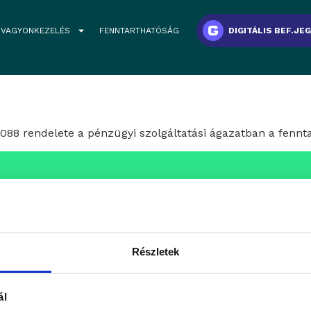
VAGYONKEZELÉS
FENNTARTHATÓSÁG
DIGITÁLIS BEF.JE
88 rendelete a pénzügyi szolgáltatási ágazatban a fennta
aink
atunkba keressük azokat a
fesszionális, inspiráló és
ÁLLÁSAJÁNLATOK
Részletek
eretein belül folytatnák
ál