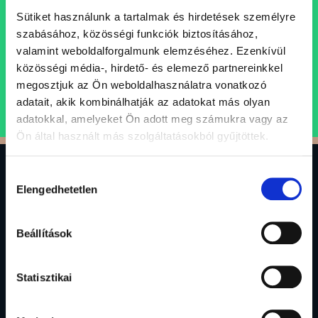
szakembereket, akik egy professzionális, inspiráló és
Sütiket használunk a tartalmak és hirdetések személyre
támogató szellemi műhely keretein belül folytatnák
szabásához, közösségi funkciók biztosításához,
karrierjüket.
valamint weboldalforgalmunk elemzéséhez. Ezenkívül
közösségi média-, hirdető- és elemező partnereinkkel
megosztjuk az Ön weboldalhasználatra vonatkozó
ÁLLÁSAJÁNLATOK
adatait, akik kombinálhatják az adatokat más olyan
adatokkal, amelyeket Ön adott meg számukra vagy az
Ön által használt más szolgáltatásokból gyűjtöttek.
Hozzájárulás
0
Elengedhetetlen
kiválasztása
Gránit Alapkezelő Zrt.
Beállítások
1134 Budapest, Váci út 17.
alapkezelo@granitalapkezelo.hu
(06 1) 888 4120
Statisztikai