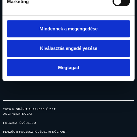
Marketing
Rólunk
Befektetési
Vagyonkezelés
Menedzsment
Intézményi
alapok
Elismerések
Alapjaink
vagyonkezelés
Mindennek a megengedése
Általános
Fogalomtár
Prémium
információk
vagyonkezelés
Ingatlanjaink
Kiválasztás engedélyezése
Hírek
Közzétételek
Karrier
Megtagad
2026 © GRÁNIT ALAPKEZELŐ ZRT.
JOGI NYILATKOZAT
FOGYASZTÓVÉDELEM
PÉNZÜGYI FOGYASZTÓVÉDELMI KÖZPONT