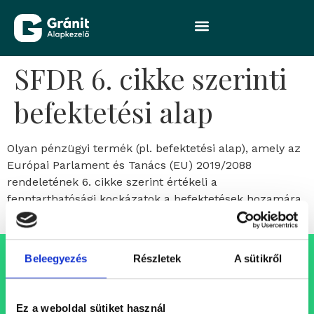
SFDR 6. cikke szerinti
befektetési alap
Olyan pénzügyi termék (pl. befektetési alap), amely az
Európai Parlament és Tanács (EU) 2019/2088
rendeletének 6. cikke szerint értékeli a
fenntarthatósági kockázatok a befektetések hozamára
gyakorolt valószínű hatásait.
Beleegyezés
Részletek
A sütikről
Állásajánlataink
Folyamatosan bővülő csapatunkba keressük azokat a
Ez a weboldal sütiket használ