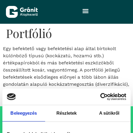
Portfólió
Egy befektető vagy befektetési alap által birtokolt
különböző típusú (kockázatú, hozamú stb.)
értékpapírokból és más befektetési eszközökből
összeállított kosár, vagyontömeg. A portfólió jellegű
befektetések elsődleges előnyei a több lábon állás
gondolatán alapuló kockázatmegosztás (diverzifikáció),
a méretgazdaságosság, illetve a költséghatékonyság
elveinek megvalósítása.
Beleegyezés
Részletek
A sütikről
Állásajánlataink