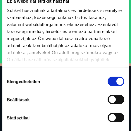
Ez a weboldal sütiket használ
Folyamatosan bővülő csapatunkba keressük azokat a
szakembereket, akik egy professzionális, inspiráló és
Sütiket használunk a tartalmak és hirdetések személyre
támogató szellemi műhely keretein belül folytatnák
szabásához, közösségi funkciók biztosításához,
karrierjüket.
valamint weboldalforgalmunk elemzéséhez. Ezenkívül
közösségi média-, hirdető- és elemező partnereinkkel
megosztjuk az Ön weboldalhasználatra vonatkozó
ÁLLÁSAJÁNLATOK
adatait, akik kombinálhatják az adatokat más olyan
adatokkal, amelyeket Ön adott meg számukra vagy az
Ön által használt más szolgáltatásokból gyűjtöttek.
Hozzájárulás
0
Elengedhetetlen
kiválasztása
Gránit Alapkezelő Zrt.
Beállítások
1134 Budapest, Váci út 17.
alapkezelo@granitalapkezelo.hu
Statisztikai
(06 1) 888 4120