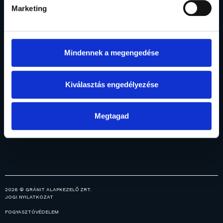
Marketing
Rólunk
Befektetési
Vagyonkezelés
Menedzsment
Intézményi
alapok
Elismerések
Alapjaink
vagyonkezelés
Mindennek a megengedése
Általános
Fogalomtár
Prémium
információk
vagyonkezelés
Ingatlanjaink
Kiválasztás engedélyezése
Hírek
Közzétételek
Megtagad
Karrier
2026 © GRÁNIT ALAPKEZELŐ ZRT.
JOGI NYILATKOZAT
FOGYASZTÓVÉDELEM