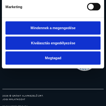
Marketing
Rólunk
Befektetési
Vagyonkezelés
Menedzsment
Intézményi
alapok
Mindennek a megengedése
Elismerések
Alapjaink
vagyonkezelés
Általános
Fogalomtár
Prémium
információk
vagyonkezelés
Kiválasztás engedélyezése
Ingatlanjaink
Hírek
Közzétételek
Megtagad
Karrier
2026 © GRÁNIT ALAPKEZELŐ ZRT.
JOGI NYILATKOZAT