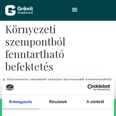
Környezeti
szempontból
fenntartható
befektetés
A Taxonómia rendelet alapján környezeti szempontból
fenntarthatónak minősülő, egy vagy több gazdasági
tevékenységbe történő befektetés.
Beleegyezés
Részletek
A sütikről