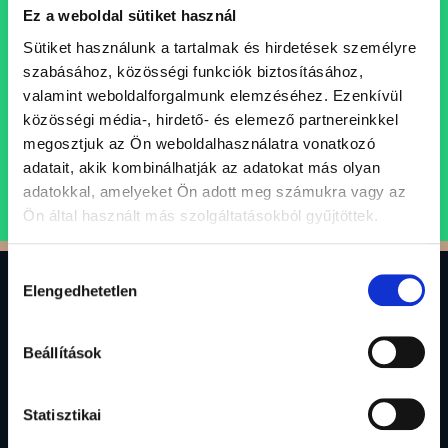
Állásajánlataink
Ez a weboldal sütiket használ
Folyamatosan bővülő csapatunkba keressük azokat a
Sütiket használunk a tartalmak és hirdetések személyre
szakembereket, akik egy professzionális, inspiráló és
szabásához, közösségi funkciók biztosításához,
támogató szellemi műhely keretein belül folytatnák
valamint weboldalforgalmunk elemzéséhez. Ezenkívül
karrierjüket.
közösségi média-, hirdető- és elemező partnereinkkel
megosztjuk az Ön weboldalhasználatra vonatkozó
adatait, akik kombinálhatják az adatokat más olyan
ÁLLÁSAJÁNLATOK
adatokkal, amelyeket Ön adott meg számukra vagy az
Ön által használt más szolgáltatásokból gyűjtöttek.
Hozzájárulás
0
Elengedhetetlen
kiválasztása
Beállítások
Gránit Alapkezelő Zrt.
1134 Budapest, Váci út 17.
alapkezelo@granitalapkezelo.hu
Statisztikai
(06 1) 888 4120