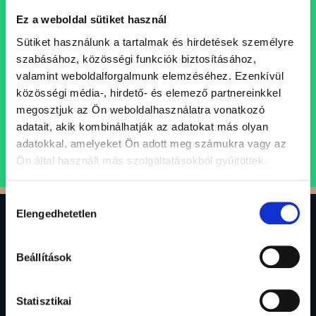
Állásajánlataink
Ez a weboldal sütiket használ
Folyamatosan bővülő csapatunkba keressük azokat a
Sütiket használunk a tartalmak és hirdetések személyre
szakembereket, akik egy professzionális, inspiráló és
szabásához, közösségi funkciók biztosításához,
támogató szellemi műhely keretein belül folytatnák
valamint weboldalforgalmunk elemzéséhez. Ezenkívül
karrierjüket.
közösségi média-, hirdető- és elemező partnereinkkel
megosztjuk az Ön weboldalhasználatra vonatkozó
adatait, akik kombinálhatják az adatokat más olyan
ÁLLÁSAJÁNLATOK
adatokkal, amelyeket Ön adott meg számukra vagy az
Ön által használt más szolgáltatásokból gyűjtöttek.
Hozzájárulás
0
Elengedhetetlen
kiválasztása
Beállítások
Gránit Alapkezelő Zrt.
1134 Budapest, Váci út 17.
Statisztikai
alapkezelo@granitalapkezelo.hu