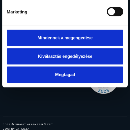
(06 1) 888 4120
Marketing
Rólunk
Befektetési
Vagyonkezelés
Menedzsment
Intézményi
alapok
Mindennek a megengedése
Elismerések
Alapjaink
vagyonkezelés
Általános
Fogalomtár
Prémium
információk
vagyonkezelés
Kiválasztás engedélyezése
Ingatlanjaink
Hírek
Megtagad
Közzétételek
Karrier
2026 © GRÁNIT ALAPKEZELŐ ZRT.
JOGI NYILATKOZAT