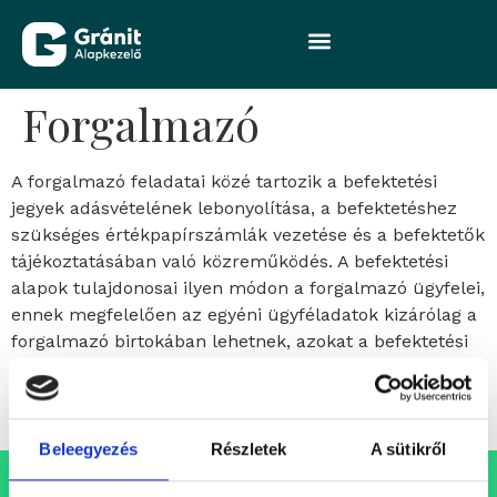
Forgalmazó
A forgalmazó feladatai közé tartozik a befektetési
jegyek adásvételének lebonyolítása, a befektetéshez
szükséges értékpapírszámlák vezetése és a befektetők
tájékoztatásában való közreműködés. A befektetési
alapok tulajdonosai ilyen módon a forgalmazó ügyfelei,
ennek megfelelően az egyéni ügyféladatok kizárólag a
forgalmazó birtokában lehetnek, azokat a befektetési
alapkezelő nem ismerheti. Az értékpapírszámlákat
vezető forgalmazó cégen keresztül az ügyfelek
biztonságát a BEVA szolgáltatásai is növelik.
Beleegyezés
Részletek
A sütikről