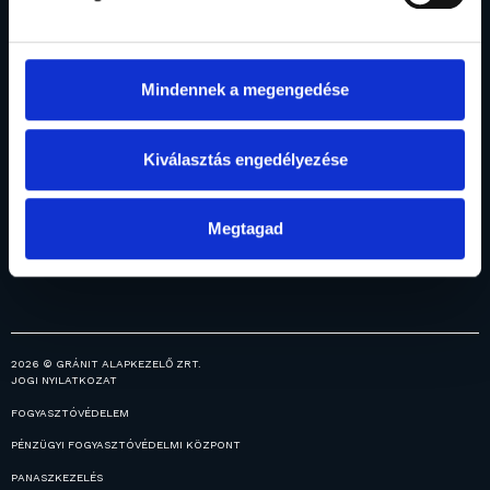
Rólunk
Befektetési
Vagyonkezelés
Menedzsment
Intézményi
alapok
Elismerések
Alapjaink
vagyonkezelés
Általános
Fogalomtár
Prémium
Mindennek a megengedése
információk
vagyonkezelés
Ingatlanjaink
Hírek
Kiválasztás engedélyezése
Közzétételek
Karrier
Megtagad
2026 © GRÁNIT ALAPKEZELŐ ZRT.
JOGI NYILATKOZAT
FOGYASZTÓVÉDELEM
PÉNZÜGYI FOGYASZTÓVÉDELMI KÖZPONT
PANASZKEZELÉS