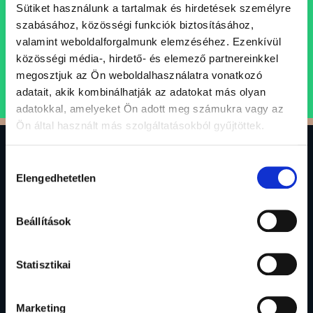
támogató szellemi műhely keretein belül folytatnák
Sütiket használunk a tartalmak és hirdetések személyre
karrierjüket.
szabásához, közösségi funkciók biztosításához,
valamint weboldalforgalmunk elemzéséhez. Ezenkívül
közösségi média-, hirdető- és elemező partnereinkkel
ÁLLÁSAJÁNLATOK
megosztjuk az Ön weboldalhasználatra vonatkozó
adatait, akik kombinálhatják az adatokat más olyan
adatokkal, amelyeket Ön adott meg számukra vagy az
Ön által használt más szolgáltatásokból gyűjtöttek.
Hozzájárulás
0
Elengedhetetlen
kiválasztása
Gránit Alapkezelő Zrt.
Beállítások
1134 Budapest, Váci út 17.
alapkezelo@granitalapkezelo.hu
(06 1) 888 4120
Statisztikai
Marketing