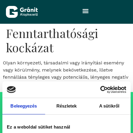
Fenntarthatósági
kockázat
Olyan környezeti, társadalmi vagy irányítási esemény
vagy körülmény, melynek bekövetkezése, illetve
fennállása tényleges vagy potenciális, lényeges negatív
hatást gyakorolhat a befektetés értékére.
Beleegyezés
Részletek
A sütikről
Állásajánlataink
Folyamatosan bővülő csapatunkba keressük azokat a
Ez a weboldal sütiket használ
szakembereket, akik egy professzionális, inspiráló és