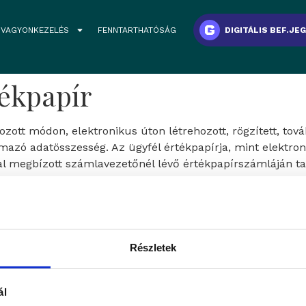
VAGYONKEZELÉS
FENNTARTHATÓSÁG
DIGITÁLIS BEF.JE
tékpapír
ott módon, elektronikus úton létrehozott, rögzített, tovább
mazó adatösszesség. Az ügyfél értékpapírja, mint elektron
tal megbízott számlavezetőnél lévő értékpapírszámláján 
aink
Részletek
atunkba keressük azokat a
fesszionális, inspiráló és
ÁLLÁSAJÁNLATOK
ál
eretein belül folytatnák