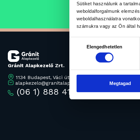
Sütiket használunk a tartal
karrierjüket.
weboldalforgalmunk elemzésé
weboldalhasználatra vonatko
számukra vagy az Ön által ha
Hozzájárulás
Elengedhetetlen
kiválasztása
Gránit Alapkezelő Zrt.
1134 Budapest, Váci út 17.
alapkezelo@granitalapkezelo.hu
Megtagad
(06 1) 888 4120