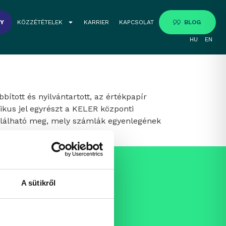
GY
KÖZZÉTÉTELEK
KARRIER
KAPCSOLAT
BLOG
HU
EN
ított és nyilvántartott, az értékpapír
ikus jel egyrészt a KELER központi
található meg, mely számlák egyenlegének
A sütikről