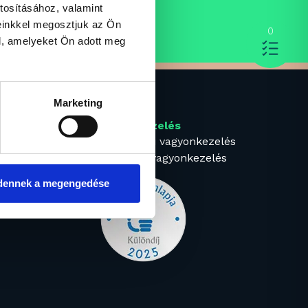
tosításához, valamint
einkkel megosztjuk az Ön
0
l, amelyeket Ön adott meg
Marketing
k
Vagyonkezelés
Intézményi vagyonkezelés
Prémium vagyonkezelés
dennek a megengedése