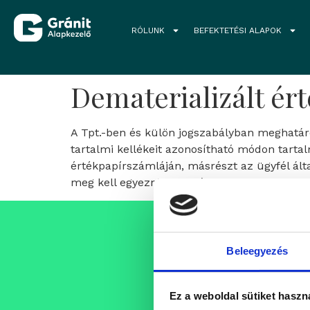
RÓLUNK
BEFEKTETÉSI ALAPOK
Dematerializált ér
A Tpt.-ben és külön jogszabályban meghatároz
tartalmi kellékeit azonosítható módon tartal
értékpapírszámláján, másrészt az ügyfél ál
meg kell egyeznie egymással.
Állásajánlat
Beleegyezés
Folyamatosan bővülő csap
szakembereket, akik egy pro
Ez a weboldal sütiket haszn
támogató szellemi műhely k