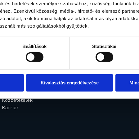
mak és hirdetések személyre szabásához, közösségi funkciók biz
hez. Ezenkívül közösségi média-, hirdető- és elemező partner
zó adatait, akik kombinálhatják az adatokat más olyan adatokka
sznált más szolgáltatásokból gyűjtöttek.
Beállítások
Statisztikai
Rólunk
Befektetési alapo
Menedzsment
Alapjaink
Elismerések
Fogalomtár
Általános információk
Kiválasztás engedélyezése
Min
Ingatlanjaink
Hírek
Közzétételek
Karrier