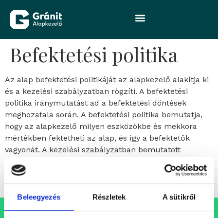
Befektetési politika
Az alap befektetési politikáját az alapkezelő alakítja ki
és a kezelési szabályzatban rögzíti. A befektetési
politika iránymutatást ad a befektetési döntések
meghozatala során. A befektetési politika bemutatja,
hogy az alapkezelő milyen eszközökbe és mekkora
mértékben fektetheti az alap, és így a befektetők
vagyonát. A kezelési szabályzatban bemutatott
befektetési politika minden esetben a jogszabályi
korlátok között alakítható ki, így tartalmazhat azoknál
szigorúbb megkötéseket is.
Beleegyezés
Részletek
A sütikről