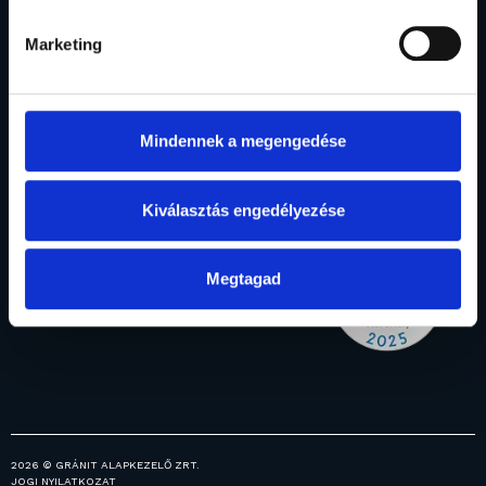
(06 1) 888 4120
Marketing
Rólunk
Befektetési
Vagyonkezelés
Menedzsment
Intézményi
alapok
Mindennek a megengedése
Elismerések
Alapjaink
vagyonkezelés
Általános
Fogalomtár
Prémium
információk
vagyonkezelés
Kiválasztás engedélyezése
Ingatlanjaink
Hírek
Megtagad
Közzétételek
Karrier
2026 © GRÁNIT ALAPKEZELŐ ZRT.
JOGI NYILATKOZAT