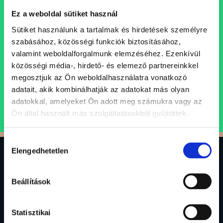
Állásajánlataink
Ez a weboldal sütiket használ
Folyamatosan bővülő csapatunkba keressük azokat a
Sütiket használunk a tartalmak és hirdetések személyre
szakembereket, akik egy professzionális, inspiráló és
szabásához, közösségi funkciók biztosításához,
támogató szellemi műhely keretein belül folytatnák
valamint weboldalforgalmunk elemzéséhez. Ezenkívül
karrierjüket.
közösségi média-, hirdető- és elemező partnereinkkel
megosztjuk az Ön weboldalhasználatra vonatkozó
adatait, akik kombinálhatják az adatokat más olyan
ÁLLÁSAJÁNLATOK
adatokkal, amelyeket Ön adott meg számukra vagy az
Ön által használt más szolgáltatásokból gyűjtöttek.
Hozzájárulás
0
Elengedhetetlen
kiválasztása
Beállítások
Gránit Alapkezelő Zrt.
1134 Budapest, Váci út 17.
Statisztikai
alapkezelo@granitalapkezelo.hu