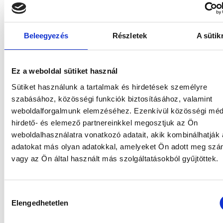
Subsequently, he managed and sold the Central
Eastern European regional portfolio of a Middle
Eastern sovereign wealth fund at AXA Investment
Beleegyezés
Részletek
A sütik
Managers. He later continued his career in London at
an asset management firm specializing in
distressed/opportunistic assets. In the summer of
Ez a weboldal sütiket használ
2023, he joined Gránit Asset Management, where his
Sütiket használunk a tartalmak és hirdetések személyre
responsibilities include sourcing regional commercial
szabásához, közösségi funkciók biztosításához, valamint
real estate investment opportunities and executing
weboldalforgalmunk elemzéséhez. Ezenkívül közösségi méd
investments. In his free time, Erik plays tennis.
hirdető- és elemező partnereinkkel megosztjuk az Ön
weboldalhasználatra vonatkozó adatait, akik kombinálhatják
adatokat más olyan adatokkal, amelyeket Ön adott meg sz
vagy az Ön által használt más szolgáltatásokból gyűjtöttek.
AUTHOR'S ARTICLES
Hozzájárulás
Elengedhetetlen
kiválasztása