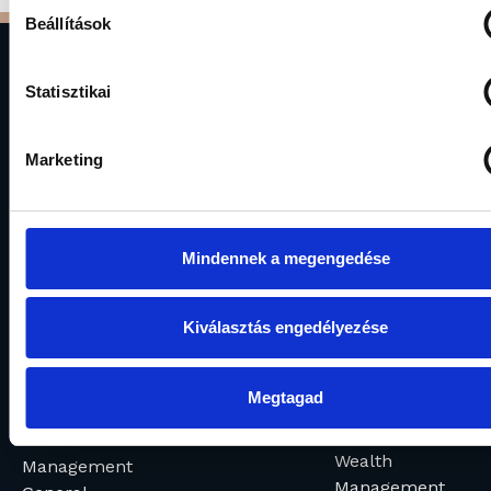
Beállítások
Statisztikai
Marketing
Gránit Asset Management Plc
1134 Budapest, Váci út 17.
Mindennek a megengedése
alapkezelo@granitalapkezelo.hu
(06 1) 888 4120
Kiválasztás engedélyezése
About us
Our funds
Wealth
Megtagad
Investment
Management
Creating Value
funds
Institutional
Wealth
Management
Management