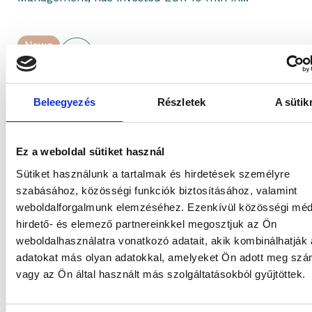
News
Beleegyezés
Részletek
A sütik
Gránit Alapkezelő
2025.01.23.
Ez a weboldal sütiket használ
Sütiket használunk a tartalmak és hirdetések személyre
Gránit Asset Management Joins
szabásához, közösségi funkciók biztosításához, valamint
Golden Visa Program to Boost
weboldalforgalmunk elemzéséhez. Ezenkívül közösségi méd
hirdető- és elemező partnereinkkel megosztjuk az Ön
Hungarian Property Market
weboldalhasználatra vonatkozó adatait, akik kombinálhatják
Gránit Asset Management has been added to the
adatokat más olyan adatokkal, amelyeket Ön adott meg sz
Constitution Protection Office’s list of qualified
vagy az Ön által használt más szolgáltatásokból gyűjtöttek.
market operators, thus enabling its participation...