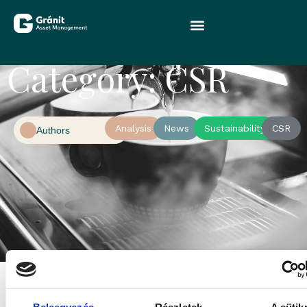
Category: CSR
Analysis
News
Sustainability
CSR
Authors