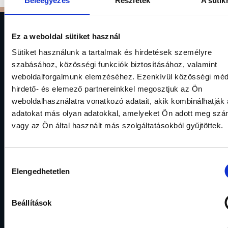
Beleegyezés
Részletek
A sütik
Ez a weboldal sütiket használ
Sütiket használunk a tartalmak és hirdetések személyre
szabásához, közösségi funkciók biztosításához, valamint
weboldalforgalmunk elemzéséhez. Ezenkívül közösségi méd
hirdető- és elemező partnereinkkel megosztjuk az Ön
Gránit Asset Management Plc
weboldalhasználatra vonatkozó adatait, akik kombinálhatják
adatokat más olyan adatokkal, amelyeket Ön adott meg sz
1134 Budapest, Váci út 17.
alapkezelo@granitalapkezelo.hu
vagy az Ön által használt más szolgáltatásokból gyűjtöttek.
(06 1) 888 4120
Hozzájárulás
Elengedhetetlen
kiválasztása
About us
Our funds
Wealth
Investment
Management
Creating Value
Beállítások
funds
Institutional
Wealth
Management
Management